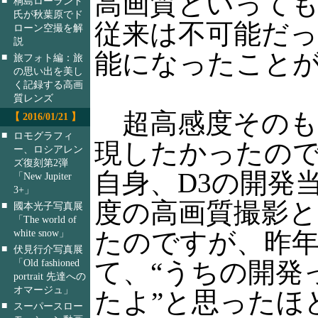
高画質といって
桐島ローランド
氏が秋葉原でド
従来は不可能だっ
ローン空撮を解
説
能になったこと
■
旅フォト編：旅
の思い出を美し
く記録する高画
質レンズ
超高感度そのも
【 2016/01/21 】
■
ロモグラフィ
現したかったの
ー、ロシアレン
ズ復刻第2弾
自身、D3の開発
「New Jupiter
3+」
度の高画質撮影
■
國本光子写真展
「The world of
white snow」
たのですが、昨
■
伏見行介写真展
「Old fashioned
て、“うちの開発
portrait 先達への
オマージュ」
たよ”と思ったほ
■
スーパースロー