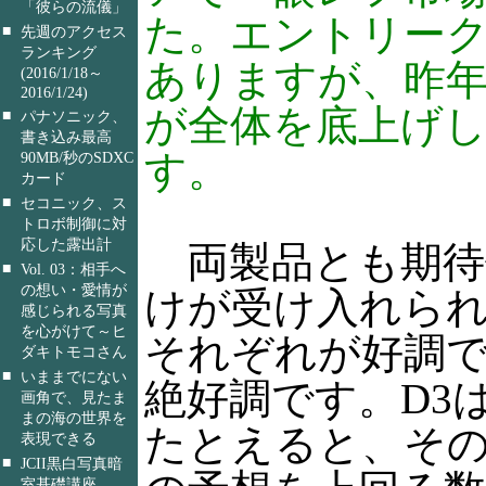
「彼らの流儀」
た。エントリー
■
先週のアクセス
ランキング
ありますが、昨年末
(2016/1/18～
2016/1/24)
が全体を底上げ
■
パナソニック、
書き込み最高
す。
90MB/秒のSDXC
カード
■
セコニック、ス
トロボ制御に対
応した露出計
両製品とも期待
■
Vol. 03：相手へ
の想い・愛情が
けが受け入れられ
感じられる写真
を心がけて～ヒ
それぞれが好調で
ダキトモコさん
■
いままでにない
絶好調です。D3
画角で、見たま
まの海の世界を
たとえると、そ
表現できる
■
JCII黒白写真暗
室基礎講座