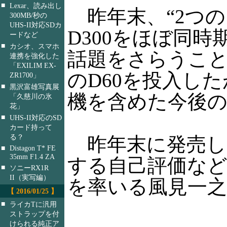
■
Lexar、読み出し
昨年末、“2つの
300MB/秒の
UHS-II対応SDカ
D300をほぼ同
ードなど
■
カシオ、スマホ
話題をさらうこ
連携を強化した
「EXILIM EX-
のD60を投入し
ZR1700」
■
黒沢富雄写真展
機を含めた今後
「久慈川の氷
花」
■
UHS-II対応のSD
カード持って
る？
昨年末に発売し
■
Distagon T* FE
35mm F1.4 ZA
する自己評価な
■
ソニーRX1R
II（実写編）
を率いる風見一之
【 2016/01/25 】
■
ライカTに汎用
ストラップを付
けられる純正ア