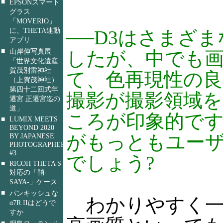
■
EPSONスマート
グラス
「MOVERIO」
に、THETA連動
──D3はさまざ
アプリ
■
山岸伸写真展
したが、中でも
「世界文化遺産
賀茂別雷神社
て、色再現性の良
（上賀茂神社）
第四十二回式年
撮影が撮影領域
遷宮 正遷宮迄の
道」
ころが印象的で
■
LUMIX MEETS
BEYOND 2020
がもっともユー
BY JAPANESE
PHOTOGRAPHERS
#3
でしょう?
■
RICOH THETA S
対応の「鞘-
SAYA-」ケース
■
パンキッシュな
わかりやすく一
α7R IIはどうで
すか
■