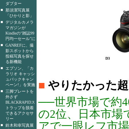
ダプター
■
那須潔写真展
「ひかりと影」
■
デジタルカメラ
マガジンが
Kindleの“雑誌99
円均一セール”に
■
GANREFに、撮
影スポットから
投稿写真を探せ
D3
る新機能
■
エプソン、「カ
ラリオ キャッシ
ュバックキャン
■
やりたかった超
ペーン!」を実施
■
三脚プレートを
外さず
──世界市場で約
BLACKRAPIDス
トラップを脱着
の2位、日本市場
できるアクセサ
リー
アで一眼レフ市
■
鈴木和幸写真展