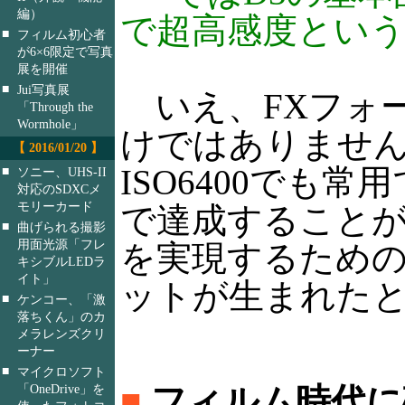
編）
で超高感度とい
■
フィルム初心者
が6×6限定で写真
展を開催
■
Jui写真展
いえ、FXフォ
「Through the
Wormhole」
けではありませ
【 2016/01/20 】
ISO6400でも常
■
ソニー、UHS-II
対応のSDXCメ
モリーカード
で達成すること
■
曲げられる撮影
用面光源「フレ
を実現するための
キシブルLEDラ
イト」
ットが生まれた
■
ケンコー、「激
落ちくん」のカ
メラレンズクリ
ーナー
■
マイクロソフト
「OneDrive」を
■
フィルム時代に