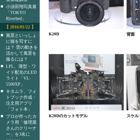
■
小須田翔写真展
「TOKYO
Riverbed」
【 2016/01/22 】
K20D
背面
■
風景といっしょ
に猫を写すに
は？ 雲の動きを
活かして風景を
撮るには？
■
LPL、薄型・ワ
イド配光のLED
ライト「VL-
5500XP」
■
キタムラ、フォ
トブック作成・
注文用アプリ
「フォト本」
■
K20Dのカットモデル
スケル
プロが作ったカ
メラ用「修理屋
さんのクリーナ
ー」を3名に