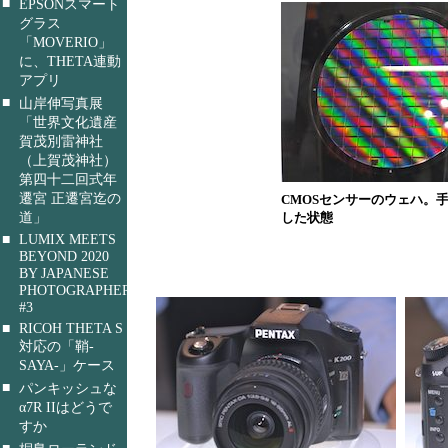
■
EPSONスマート
グラス
「MOVERIO」
に、THETA連動
アプリ
■
山岸伸写真展
「世界文化遺産
賀茂別雷神社
（上賀茂神社）
第四十二回式年
遷宮 正遷宮迄の
CMOSセンサーのウェハ。
道」
した状態
■
LUMIX MEETS
BEYOND 2020
BY JAPANESE
PHOTOGRAPHERS
#3
■
RICOH THETA S
対応の「鞘-
SAYA-」ケース
■
パンキッシュな
α7R IIはどうで
すか
■