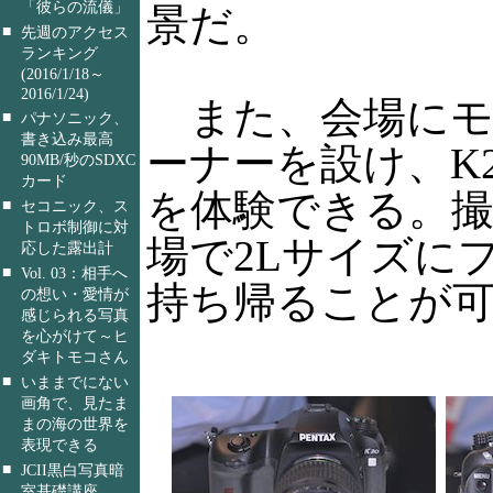
「彼らの流儀」
景だ。
■
先週のアクセス
ランキング
(2016/1/18～
2016/1/24)
また、会場にモ
■
パナソニック、
書き込み最高
ーナーを設け、K
90MB/秒のSDXC
カード
を体験できる。
■
セコニック、ス
トロボ制御に対
場で2Lサイズに
応した露出計
■
Vol. 03：相手へ
持ち帰ることが
の想い・愛情が
感じられる写真
を心がけて～ヒ
ダキトモコさん
■
いままでにない
画角で、見たま
まの海の世界を
表現できる
■
JCII黒白写真暗
室基礎講座