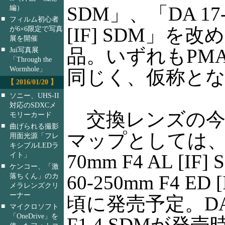
SDM」、「DA 17-7
編）
■
フィルム初心者
[IF] SDM」を
が6×6限定で写真
展を開催
■
品。いずれもPMA
Jui写真展
「Through the
Wormhole」
同じく、仮称と
【 2016/01/20 】
■
ソニー、UHS-II
対応のSDXCメ
交換レンズの今
モリーカード
■
曲げられる撮影
マップとしては、DA
用面光源「フレ
キシブルLEDラ
イト」
70mm F4 AL [IF
■
ケンコー、「激
落ちくん」のカ
60-250mm F4 ED
メラレンズクリ
ーナー
頃に発売予定。DA
■
マイクロソフト
「OneDrive」を
F1.4 SDMが発