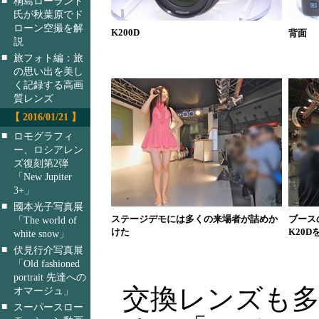
桐島ローランド
氏が秋葉原でド
ローン空撮を解
K200D
背面
説
■
旅フォト編：旅
の思い出を美し
く記録する高画
質レンズ
【 2016/01/21 】
■
ロモグラフィ
ー、ロシアレン
ズ復刻第2弾
「New Jupiter
3+」
■
國本光子写真展
ステージデモには多くの来場者が詰めか
ブースの
「The world of
けた
K20
white snow」
■
伏見行介写真展
「Old fashioned
portrait 先達への
交換レンズも多
オマージュ」
■
スーパースロー