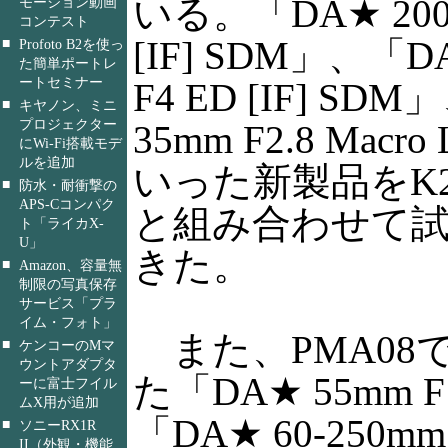
いる。「DA★ 200m
モーション動画
コンテスト
[IF] SDM」、「D
■
Profoto B2を使っ
た簡単ポートレ
ートセミナー
F4 ED [IF] SD
■
キヤノン、ミニ
プロジェクター
35mm F2.8 Macro
にWi-Fi搭載モデ
ルを追加
いった新製品をK20
■
防水・耐衝撃の
APS-Cコンパク
と組み合わせて
ト「ライカX-
U」
きた。
■
Amazon、容量無
制限の写真保存
サービス「プラ
イム・フォト」
また、PMA08
■
ケンコーのMマ
ウントアダプタ
た「DA★ 55mm F
ーに富士フイル
ムX用が追加
「DA★ 60-250mm F
■
ソニーRX1R
II（外観・機能