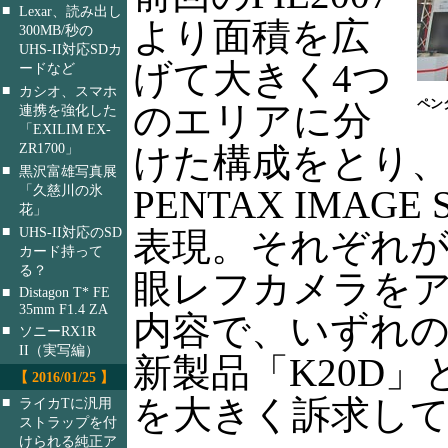
■
Lexar、読み出し
より面積を広
300MB/秒の
UHS-II対応SDカ
げて大きく4つ
ードなど
■
カシオ、スマホ
ペン
のエリアに分
連携を強化した
「EXILIM EX-
ZR1700」
けた構成をとり
■
黒沢富雄写真展
「久慈川の氷
PENTAX IMAGE 
花」
■
UHS-II対応のSD
表現。それぞれ
カード持って
る？
眼レフカメラを
■
Distagon T* FE
35mm F1.4 ZA
内容で、いずれ
■
ソニーRX1R
II（実写編）
新製品「K20D」と
【 2016/01/25 】
を大きく訴求し
■
ライカTに汎用
ストラップを付
けられる純正ア