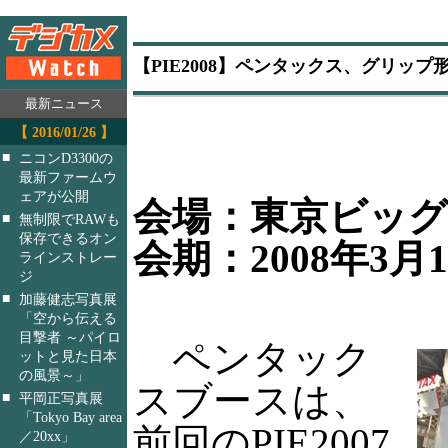
【PIE2008】ペンタックス、グリップ
最新ニュース
【 2016/01/26 】
■
ニコンD3300の
最新ファームウ
ェアが公開
会場：東京ビッ
■
無制限でRAWも
保存できるオン
会期：2008年3月
ラインストレー
ジ
■
加藤健志写真展
「空から伝える
目撃者 ～パイロ
ペンタック
ットと見た日本
の風景～」
スブースは、
■
平岡正写真展
「Tokyo Bay area
前回のPIE2007
／20xx」