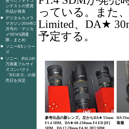
使ったフォトコ
ンテストの受賞
っている。また、D
作品が発表
■
デジタルカメラ
Limited、DA★ 3
マガジン2016年2
月号の「デジカ
予定する。
メNEWS調査
隊」まとめ
■
ソニーRXシリー
ズ
■
ソニー、約4,240
万画素フルサイ
ズコンパクト
「RX1R II」の発
売日を決定
参考出品の新レンズ。左からDA★ 55mm
DA 35
F1.4 SDM、DA★ 60-250mm F4 ED [IF]
装着
SDM、DA 17-70mm F4 AL [IF] SDM