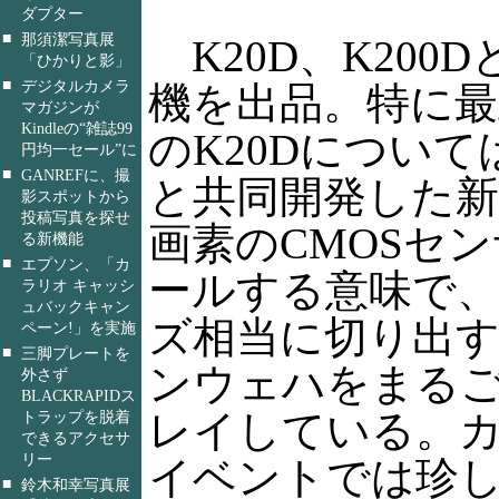
ダプター
■
那須潔写真展
K20D、K200
「ひかりと影」
■
デジタルカメラ
機を出品。特に
マガジンが
Kindleの“雑誌99
のK20Dについては
円均一セール”に
■
GANREFに、撮
と共同開発した新し
影スポットから
投稿写真を探せ
画素のCMOSセ
る新機能
■
エプソン、「カ
ールする意味で、A
ラリオ キャッシ
ュバックキャン
ズ相当に切り出
ペーン!」を実施
■
三脚プレートを
ンウェハをまる
外さず
BLACKRAPIDス
レイしている。
トラップを脱着
できるアクセサ
リー
イベントでは珍
■
鈴木和幸写真展