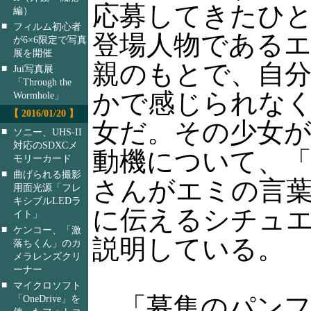
応募してきたひ
編）
■
フィルム初心者
登場人物である
が6×6限定で写真
展を開催
親のもとで、自
■
Jui写真展
「Through the
かで感じられな
Wormhole」
【 2016/01/20 】
女だ。その少女
■
ソニー、UHS-II
対応のSDXCメ
動機について、「
モリーカード
■
曲げられる撮影
さんがエミの言
用面光源「フレ
キシブルLEDラ
に伝えるシチュ
イト」
■
ケンコー、「激
説明している。
落ちくん」のカ
メラレンズクリ
ーナー
■
マイクロソフト
「募集のパンフ
「OneDrive」を