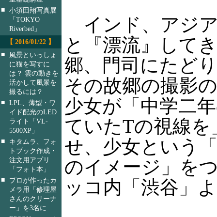
■
小須田翔写真展
インド、アジア
「TOKYO
Riverbed」
と『漂流』して
【 2016/01/22 】
■
風景といっしょ
郷、門司にたど
に猫を写すに
は？ 雲の動きを
その故郷の撮影
活かして風景を
撮るには？
少女が「中学二
■
LPL、薄型・ワ
イド配光のLED
ていたTの視線を
ライト「VL-
5500XP」
せ、少女という
■
キタムラ、フォ
トブック作成・
注文用アプリ
のイメージ」をつ
「フォト本」
■
プロが作ったカ
ッコ内「渋谷」よ
メラ用「修理屋
さんのクリーナ
ー」を3名に