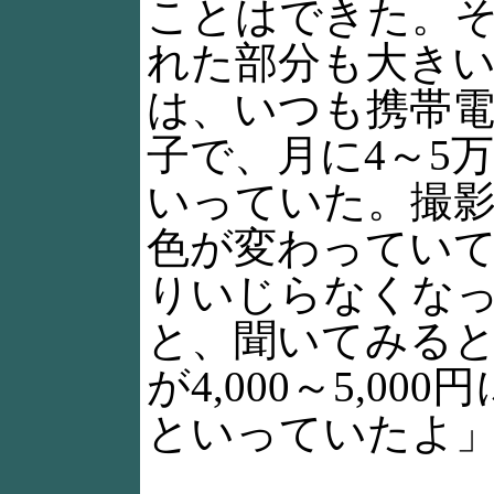
ことはできた。
れた部分も大き
は、いつも携帯
子で、月に4～5
いっていた。撮
色が変わってい
りいじらなくな
と、聞いてみる
が4,000～5,0
といっていたよ