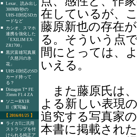
点、感性と、作家
■
Lexar、読み出し
300MB/秒の
在しているが、
UHS-II対応SDカ
ードなど
藤原新也の存在
■
カシオ、スマホ
連携を強化した
る。そういう点
「EXILIM EX-
ZR1700」
間にとっては、
■
黒沢富雄写真展
「久慈川の氷
いえる。
花」
■
UHS-II対応のSD
カード持って
る？
また藤原氏は、
■
Distagon T* FE
35mm F1.4 ZA
よる新しい表現
■
ソニーRX1R
II（実写編）
追究する写真家
【 2016/01/25 】
■
ライカTに汎用
本書に掲載され
ストラップを付
けられる純正ア