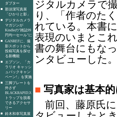
ジタルカメラで
ダプター
■
那須潔写真展
り、「作者のた
「ひかりと影」
■
デジタルカメラ
れている。本書
マガジンが
Kindleの“雑誌99
表現のいまとこ
円均一セール”に
■
GANREFに、撮
書の舞台にもな
影スポットから
投稿写真を探せ
ンタビューした
る新機能
■
エプソン、「カ
ラリオ キャッシ
ュバックキャン
ペーン!」を実施
■
三脚プレートを
■
写真家は基本的
外さず
BLACKRAPIDス
トラップを脱着
前回、藤原氏に
できるアクセサ
リー
タビューしたと
■
鈴木和幸写真展