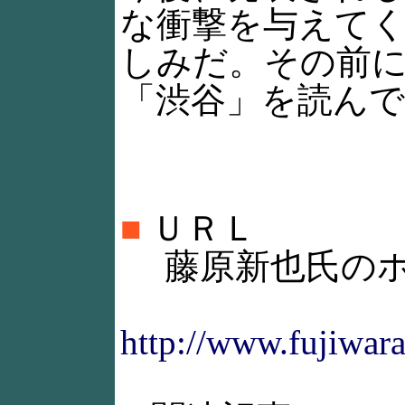
な衝撃を与えて
しみだ。その前
「渋谷」を読ん
■
ＵＲＬ
藤原新也氏のホ
http://www.fujiwar