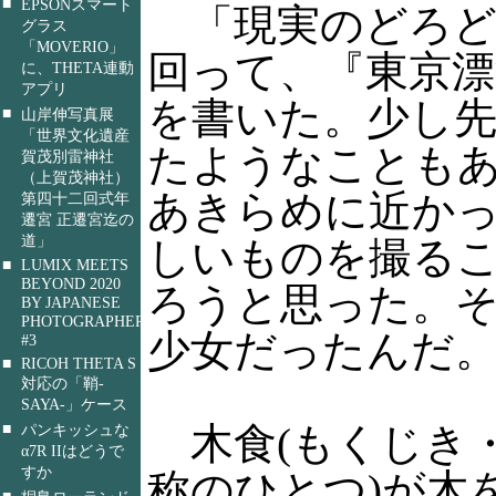
■
EPSONスマート
「現実のどろど
グラス
「MOVERIO」
回って、『東京漂
に、THETA連動
アプリ
を書いた。少し
■
山岸伸写真展
「世界文化遺産
たようなことも
賀茂別雷神社
（上賀茂神社）
あきらめに近か
第四十二回式年
遷宮 正遷宮迄の
道」
しいものを撮る
■
LUMIX MEETS
BEYOND 2020
ろうと思った。
BY JAPANESE
PHOTOGRAPHERS
少女だったんだ
#3
■
RICOH THETA S
対応の「鞘-
SAYA-」ケース
■
木食(もくじき
パンキッシュな
α7R IIはどうで
すか
称のひとつ)が木
■