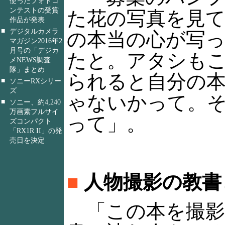
使ったフォトコ
ンテストの受賞
た花の写真を見
作品が発表
■
デジタルカメラ
の本当の心が写
マガジン2016年2
月号の「デジカ
たと。アタシも
メNEWS調査
隊」まとめ
られると自分の
■
ソニーRXシリー
ズ
ゃないかって。
■
ソニー、約4,240
万画素フルサイ
って」。
ズコンパクト
「RX1R II」の発
売日を決定
■
人物撮影の教書
「この本を撮影