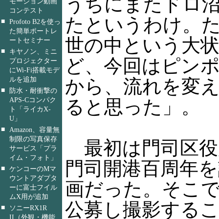
うちにまたドロ
モーション動画
コンテスト
たというわけ。
■
Profoto B2を使っ
た簡単ポートレ
世の中という大
ートセミナー
■
キヤノン、ミニ
ど、今回はピン
プロジェクター
にWi-Fi搭載モデ
ルを追加
から、流れを変
■
防水・耐衝撃の
APS-Cコンパク
ると思った」。
ト「ライカX-
U」
■
Amazon、容量無
制限の写真保存
最初は門司区役
サービス「プラ
イム・フォト」
門司開港百周年を
■
ケンコーのMマ
ウントアダプタ
画だった。そこ
ーに富士フイル
ムX用が追加
公募し撮影する
■
ソニーRX1R
II（外観・機能