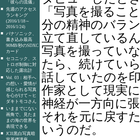
「彼らの流儀」
「写真を撮るこ
■
先週のアクセス
ランキング
分の精神のバラ
(2016/1/18～
2016/1/24)
■
立て直している
パナソニック、
書き込み最高
90MB/秒のSDXC
写真を撮ってい
カード
■
セコニック、ス
たら、続けてい
トロボ制御に対
応した露出計
話していたのを
■
Vol. 03：相手へ
の想い・愛情が
作家として現実
感じられる写真
を心がけて～ヒ
神経が一方向に
ダキトモコさん
■
いままでにない
それを元に戻す
画角で、見たま
まの海の世界を
いうのだ。
表現できる
■
JCII黒白写真暗
室基礎講座