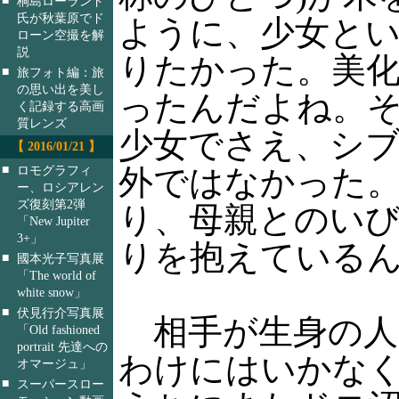
桐島ローランド
氏が秋葉原でド
ように、少女と
ローン空撮を解
説
りたかった。美
■
旅フォト編：旅
の思い出を美し
ったんだよね。
く記録する高画
質レンズ
少女でさえ、シ
【 2016/01/21 】
■
ロモグラフィ
外ではなかった
ー、ロシアレン
ズ復刻第2弾
り、母親とのい
「New Jupiter
3+」
りを抱えている
■
國本光子写真展
「The world of
white snow」
■
伏見行介写真展
相手が生身の人
「Old fashioned
portrait 先達への
わけにはいかな
オマージュ」
■
スーパースロー