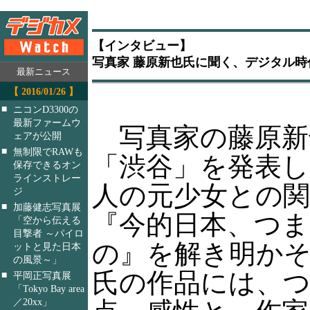
【インタビュー】
写真家 藤原新也氏に聞く、デジタル
最新ニュース
【 2016/01/26 】
■
ニコンD3300の
最新ファームウ
写真家の藤原新
ェアが公開
■
無制限でRAWも
「渋谷」を発表し
保存できるオン
ラインストレー
人の元少女との
ジ
■
加藤健志写真展
『今的日本、つ
「空から伝える
目撃者 ～パイロ
の』を解き明か
ットと見た日本
の風景～」
氏の作品には、
■
平岡正写真展
「Tokyo Bay area
／20xx」