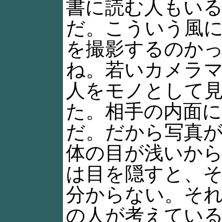
書に読む人もい
だ。こういう風
を撮影するのか
ね。若いカメラ
人をモノとして
た。相手の内面
だ。だから写真
体の目が浅いか
は目を隠すと、
分からない。そ
の人が考えてい