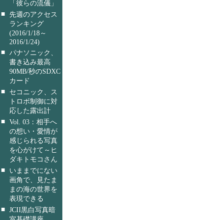
「彼らの流儀」
■
先週のアクセス
ランキング
(2016/1/18～
2016/1/24)
■
パナソニック、
書き込み最高
90MB/秒のSDXC
カード
■
セコニック、ス
トロボ制御に対
応した露出計
■
Vol. 03：相手へ
の想い・愛情が
感じられる写真
を心がけて～ヒ
ダキトモコさん
■
いままでにない
画角で、見たま
まの海の世界を
表現できる
■
JCII黒白写真暗
室基礎講座