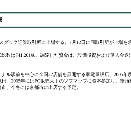
場
スダック証券取引所に上場する。7月12日に同取引所が上場を
数は741,201株。調達した資金は、設備投資および借入金
駅前を中心に全国22店舗を展開する家電量販店。2005年度8月
332億円。2005年にはPC販売大手のソフマップに資本参加し、筆
崎市、今冬には京都市に出店する予定。