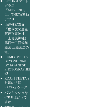
■
EPSONスマート
グラス
「MOVERIO」
に、THETA連動
アプリ
■
山岸伸写真展
「世界文化遺産
賀茂別雷神社
（上賀茂神社）
第四十二回式年
遷宮 正遷宮迄の
道」
■
LUMIX MEETS
BEYOND 2020
BY JAPANESE
PHOTOGRAPHERS
#3
■
RICOH THETA S
対応の「鞘-
SAYA-」ケース
■
パンキッシュな
α7R IIはどうで
すか
■