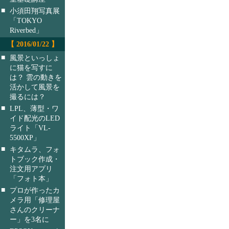
■
小須田翔写真展
「TOKYO
Riverbed」
【 2016/01/22 】
■
風景といっしょ
に猫を写すに
は？ 雲の動きを
活かして風景を
撮るには？
■
LPL、薄型・ワ
イド配光のLED
ライト「VL-
5500XP」
■
キタムラ、フォ
トブック作成・
注文用アプリ
「フォト本」
■
プロが作ったカ
メラ用「修理屋
さんのクリーナ
ー」を3名に