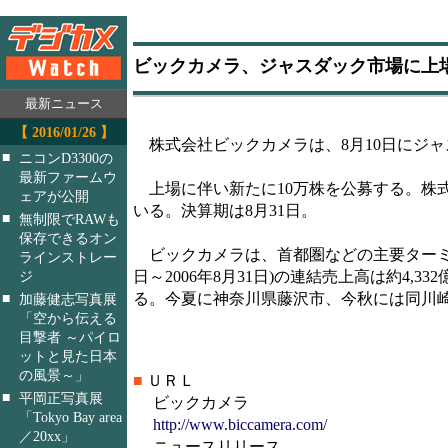
ビックカメラ、ジャスダック市場に上
最新ニュース
【 2016/01/26 】
株式会社ビックカメラは、8月10日にジャ
■
ニコンD3300の
最新ファームウ
上場に伴い新たに10万株を公募する。株式総
ェアが公開
いる。決算期は8月31日。
■
無制限でRAWも
保存できるオン
ビックカメラは、首都圏などの主要ターミナル
ラインストレー
日～2006年8月31日)の連結売上高は約4,
ジ
る。今夏に神奈川県藤沢市、今秋には同川
■
加藤健志写真展
「空から伝える
目撃者 ～パイロ
ットと見た日本
の風景～」
■
ＵＲＬ
■
平岡正写真展
ビックカメラ
「Tokyo Bay area
http://www.biccamera.com/
／20xx」
ニュースリリース