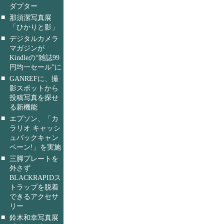
ダプター
■
那須潔写真展
「ひかりと影」
■
デジタルカメラ
マガジンが
Kindleの“雑誌99
円均一セール”に
■
GANREFに、撮
影スポットから
投稿写真を探せ
る新機能
■
エプソン、「カ
ラリオ キャッシ
ュバックキャン
ペーン!」を実施
■
三脚プレートを
外さず
BLACKRAPIDス
トラップを脱着
できるアクセサ
リー
■
鈴木和幸写真展