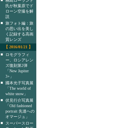
桐島ローランド
氏が秋葉原でド
ローン空撮を解
説
■
旅フォト編：旅
の思い出を美し
く記録する高画
質レンズ
【 2016/01/21 】
■
ロモグラフィ
ー、ロシアレン
ズ復刻第2弾
「New Jupiter
3+」
■
國本光子写真展
「The world of
white snow」
■
伏見行介写真展
「Old fashioned
portrait 先達への
オマージュ」
■
スーパースロー