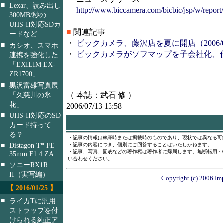
■
Lexar、読み出し
http://www.biccamera.com/bicbic/jsp/w/report/i
300MB/秒の
UHS-II対応SDカ
■
関連記事
ードなど
・
ビックカメラ、藤沢店を夏に開店（2006/02
■
カシオ、スマホ
・
ビックカメラがソフマップを子会社化、仕入協
連携を強化した
「EXILIM EX-
ZR1700」
■
黒沢富雄写真展
（ 本誌：武石 修 ）
「久慈川の氷
花」
2006/07/13 13:58
■
UHS-II対応のSD
カード持って
る？
・記事の情報は執筆時または掲載時のものであり、現状では異なる可
■
Distagon T* FE
・記事の内容につき、個別にご回答することはいたしかねます。
・記事、写真、図表などの著作権は著作者に帰属します。無断転用・
35mm F1.4 ZA
い合わせください。
■
ソニーRX1R
II（実写編）
Copyright (c) 2006 Imp
【 2016/01/25 】
■
ライカTに汎用
ストラップを付
けられる純正ア