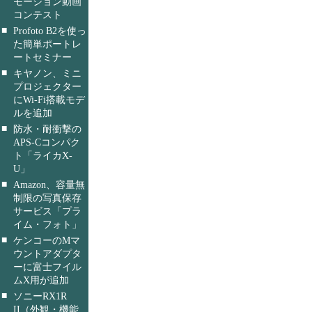
モーション動画
コンテスト
■
Profoto B2を使っ
た簡単ポートレ
ートセミナー
■
キヤノン、ミニ
プロジェクター
にWi-Fi搭載モデ
ルを追加
■
防水・耐衝撃の
APS-Cコンパク
ト「ライカX-
U」
■
Amazon、容量無
制限の写真保存
サービス「プラ
イム・フォト」
■
ケンコーのMマ
ウントアダプタ
ーに富士フイル
ムX用が追加
■
ソニーRX1R
II（外観・機能