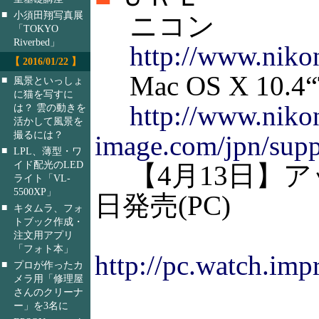
■
小須田翔写真展
ニコン
「TOKYO
Riverbed」
http://www.nikon
【 2016/01/22 】
Mac OS X 10
■
風景といっしょ
に猫を写すに
http://www.niko
は？ 雲の動きを
活かして風景を
撮るには？
image.com/jpn/sup
■
LPL、薄型・ワ
イド配光のLED
【4月13日】アップル、
ライト「VL-
5500XP」
日発売(PC)
■
キタムラ、フォ
トブック作成・
注文用アプリ
「フォト本」
http://pc.watch.imp
■
プロが作ったカ
メラ用「修理屋
さんのクリーナ
ー」を3名に