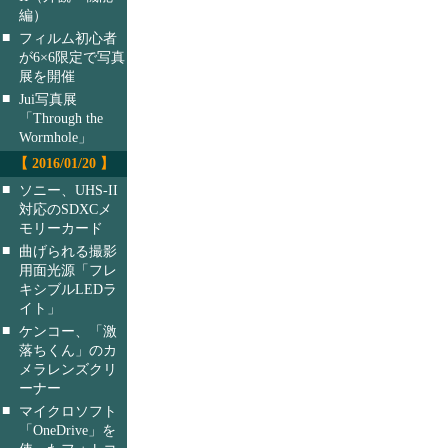
編）
■
フィルム初心者
が6×6限定で写真
展を開催
■
Jui写真展
「Through the
Wormhole」
【 2016/01/20 】
■
ソニー、UHS-II
対応のSDXCメ
モリーカード
■
曲げられる撮影
用面光源「フレ
キシブルLEDラ
イト」
■
ケンコー、「激
落ちくん」のカ
メラレンズクリ
ーナー
■
マイクロソフト
「OneDrive」を