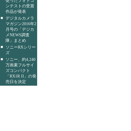
使ったフォトコ
ンテストの受賞
作品が発表
■
デジタルカメラ
マガジン2016年2
月号の「デジカ
メNEWS調査
隊」まとめ
■
ソニーRXシリー
ズ
■
ソニー、約4,240
万画素フルサイ
ズコンパクト
「RX1R II」の発
売日を決定