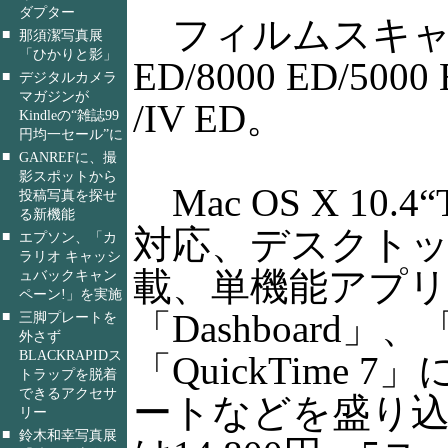
ダプター
フィルムスキャナでは
■
那須潔写真展
「ひかりと影」
ED/8000 ED/500
■
デジタルカメラ
マガジンが
/IV ED。
Kindleの“雑誌99
円均一セール”に
■
GANREFに、撮
影スポットから
Mac OS X 10.
投稿写真を探せ
る新機能
対応、デスクトップ
■
エプソン、「カ
ラリオ キャッシ
載、単機能アプ
ュバックキャン
ペーン!」を実施
「Dashboard」
■
三脚プレートを
外さず
BLACKRAPIDス
「QuickTime 
トラップを脱着
できるアクセサ
ートなどを盛り込ん
リー
■
鈴木和幸写真展