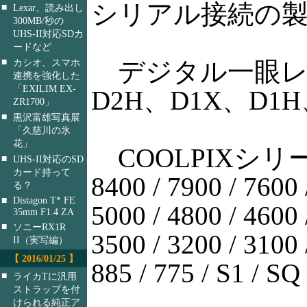
シリアル接続の
■
Lexar、読み出し
300MB/秒の
UHS-II対応SDカ
ードなど
■
デジタル一眼レフ
カシオ、スマホ
連携を強化した
「EXILIM EX-
D2H、D1X、D1H
ZR1700」
■
黒沢富雄写真展
「久慈川の氷
花」
COOLPIXシリーズで
■
UHS-II対応のSD
カード持って
8400 / 7900 / 7600 
る？
■
Distagon T* FE
5000 / 4800 / 4600 
35mm F1.4 ZA
■
ソニーRX1R
3500 / 3200 / 3100 
II（実写編）
【 2016/01/25 】
885 / 775 / S1 / S
■
ライカTに汎用
ストラップを付
けられる純正ア