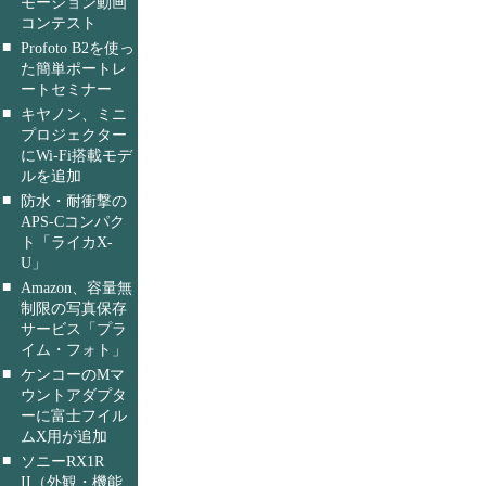
モーション動画
コンテスト
■
Profoto B2を使っ
た簡単ポートレ
ートセミナー
■
キヤノン、ミニ
プロジェクター
にWi-Fi搭載モデ
ルを追加
■
防水・耐衝撃の
APS-Cコンパク
ト「ライカX-
U」
■
Amazon、容量無
制限の写真保存
サービス「プラ
イム・フォト」
■
ケンコーのMマ
ウントアダプタ
ーに富士フイル
ムX用が追加
■
ソニーRX1R
II（外観・機能