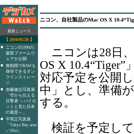
ニコン、自社製品のMac OS X 10.4“
最新ニュース
【 2016/01/26 】
■
ニコンD3300の
ニコンは28日、2
最新ファームウ
ェアが公開
OS X 10.4“T
■
無制限でRAWも
保存できるオン
対応予定を公開し
ラインストレー
ジ
中」とし、準備
■
加藤健志写真展
「空から伝える
する。
目撃者 ～パイロ
ットと見た日本
の風景～」
■
平岡正写真展
検証を予定してい
「Tokyo Bay area
／20xx」