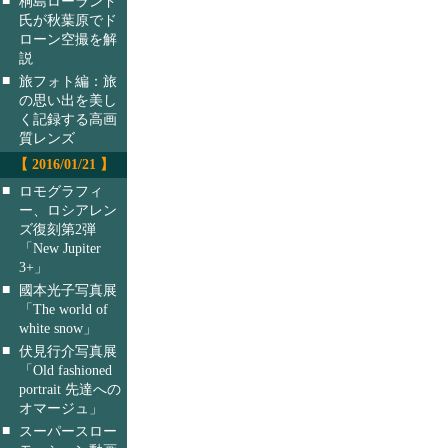
桐島ローランド
氏が秋葉原でド
ローン空撮を解
説
■
旅フォト編：旅
の思い出を美し
く記録する高画
質レンズ
【 2016/01/21 】
■
ロモグラフィ
ー、ロシアレン
ズ復刻第2弾
「New Jupiter
3+」
■
國本光子写真展
「The world of
white snow」
■
伏見行介写真展
「Old fashioned
portrait 先達への
オマージュ」
■
スーパースロー