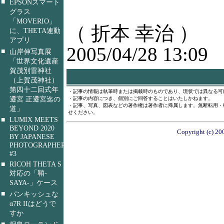
■
EPSONスマート
グラス
「MOVERIO」
（ 折本 幸治 ）
に、THETA連動
アプリ
2005/04/28 13:09
■
山岸伸写真展
「世界文化遺産
賀茂別雷神社
（上賀茂神社）
第四十二回式年
・記事の情報は執筆時または掲載時のものであり、現状では異なる可
遷宮 正遷宮迄の
・記事の内容につき、個別にご回答することはいたしかねます。
・記事、写真、図表などの著作権は著作者に帰属します。無断転用・
道」
せください。
■
LUMIX MEETS
BEYOND 2020
Copyright (c) 200
BY JAPANESE
PHOTOGRAPHERS
#3
■
RICOH THETA S
対応の「鞘-
SAYA-」ケース
■
パンキッシュな
α7R IIはどうで
すか
■