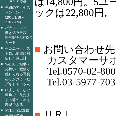
は14,800円。
「彼らの流儀」
■
先週のアクセス
ックは22,800円。
ランキング
(2016/1/18～
2016/1/24)
■
パナソニック、
書き込み最高
90MB/秒のSDXC
カード
■
お問い合わせ先
■
セコニック、ス
トロボ制御に対
カスタマーサポ
応した露出計
■
Vol. 03：相手へ
Tel.0570-02-800
の想い・愛情が
感じられる写真
Tel.03-5977-703
を心がけて～ヒ
ダキトモコさん
■
いままでにない
画角で、見たま
まの海の世界を
表現できる
■
JCII黒白写真暗
■
ＵＲＬ
室基礎講座