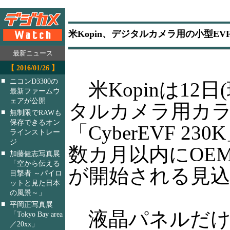
米Kopin、デジタルカメラ用の小型EV
最新ニュース
【 2016/01/26 】
■
ニコンD3300の
米Kopinは12日
最新ファームウ
ェアが公開
タルカメラ用カラ
■
無制限でRAWも
保存できるオン
「CyberEVF 2
ラインストレー
ジ
数カ月以内にOE
■
加藤健志写真展
「空から伝える
が開始される見
目撃者 ～パイロ
ットと見た日本
の風景～」
■
平岡正写真展
液晶パネルだけ
「Tokyo Bay area
／20xx」