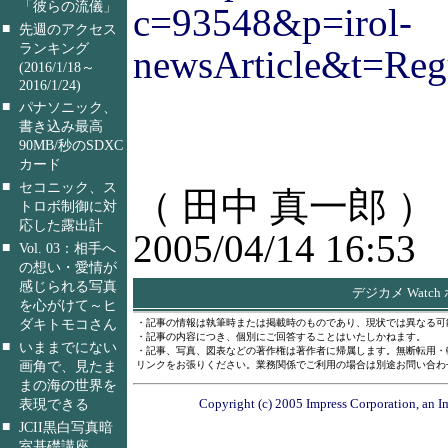
「彼らの流儀」
c=93548&p=irol-
■
先週のアクセス
ランキング
newsArticle&t=Re
(2016/1/18～
2016/1/24)
■
パナソニック、
書き込み最高
90MB/秒のSDXC
カード
■
セコニック、ス
（ 田中 真一郎 ）
トロボ制御に対
応した露出計
2005/04/14 16:53
■
Vol. 03：相手へ
の想い・愛情が
感じられる写真
デジカメ Watc
を心がけて～ヒ
ダキトモコさん
・記事の情報は執筆時または掲載時のものであり、現状では異なる可
・記事の内容につき、個別にご回答することはいたしかねます。
■
いままでにない
・記事、写真、図表などの著作権は著作者に帰属します。無断転用・
画角で、見たま
リンクをお張りください。業務関係でご利用の場合は別途お問い合わ
まの海の世界を
Copyright (c) 2005 Impress Corporation, an I
表現できる
■
JCII黒白写真暗
室基礎講座