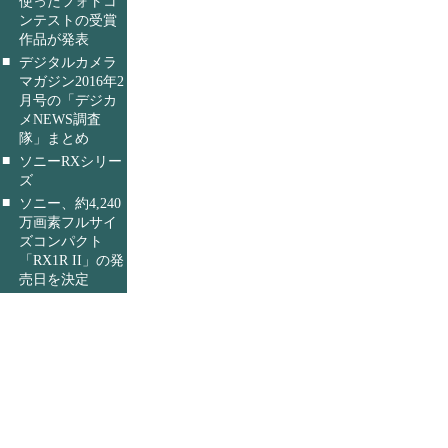
使ったフォトコ
ンテストの受賞
作品が発表
■
デジタルカメラ
マガジン2016年2
月号の「デジカ
メNEWS調査
隊」まとめ
■
ソニーRXシリー
ズ
■
ソニー、約4,240
万画素フルサイ
ズコンパクト
「RX1R II」の発
売日を決定