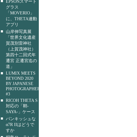
■
EPSONスマート
グラス
「MOVERIO」
に、THETA連動
アプリ
■
山岸伸写真展
「世界文化遺産
賀茂別雷神社
（上賀茂神社）
第四十二回式年
遷宮 正遷宮迄の
道」
■
LUMIX MEETS
BEYOND 2020
BY JAPANESE
PHOTOGRAPHERS
#3
■
RICOH THETA S
対応の「鞘-
SAYA-」ケース
■
パンキッシュな
α7R IIはどうで
すか
■