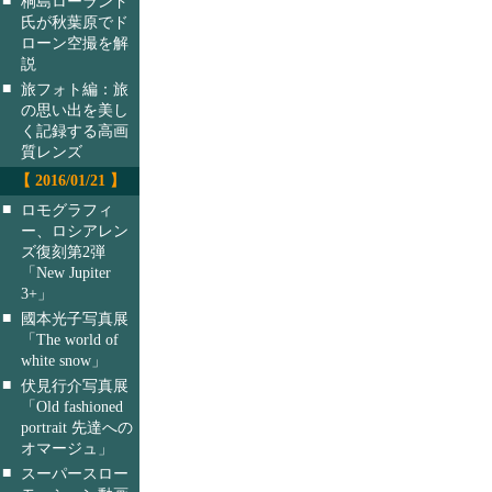
桐島ローランド
氏が秋葉原でド
ローン空撮を解
説
■
旅フォト編：旅
の思い出を美し
く記録する高画
質レンズ
【 2016/01/21 】
■
ロモグラフィ
ー、ロシアレン
ズ復刻第2弾
「New Jupiter
3+」
■
國本光子写真展
「The world of
white snow」
■
伏見行介写真展
「Old fashioned
portrait 先達への
オマージュ」
■
スーパースロー