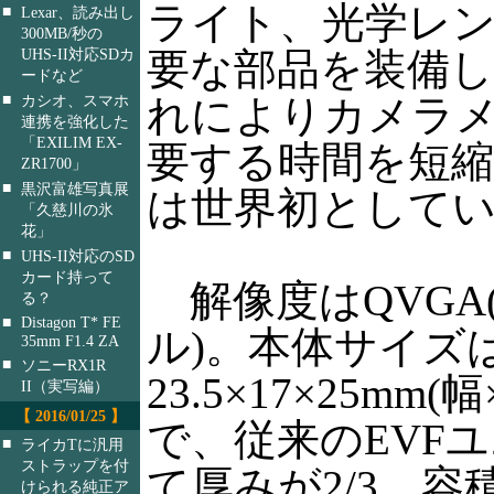
ライト、光学レン
■
Lexar、読み出し
300MB/秒の
要な部品を装備
UHS-II対応SDカ
ードなど
■
れによりカメラ
カシオ、スマホ
連携を強化した
「EXILIM EX-
要する時間を短
ZR1700」
■
黒沢富雄写真展
は世界初として
「久慈川の氷
花」
■
UHS-II対応のSD
カード持って
解像度はQVGA(3
る？
■
Distagon T* FE
ル)。本体サイズ
35mm F1.4 ZA
■
ソニーRX1R
23.5×17×25mm
II（実写編）
【 2016/01/25 】
で、従来のEVF
■
ライカTに汎用
ストラップを付
て厚みが2/3、
けられる純正ア