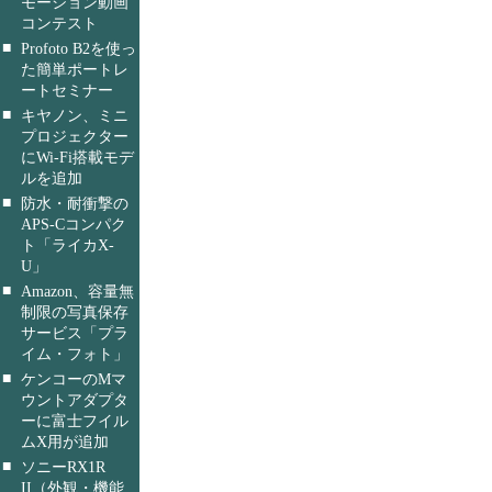
モーション動画
コンテスト
■
Profoto B2を使っ
た簡単ポートレ
ートセミナー
■
キヤノン、ミニ
プロジェクター
にWi-Fi搭載モデ
ルを追加
■
防水・耐衝撃の
APS-Cコンパク
ト「ライカX-
U」
■
Amazon、容量無
制限の写真保存
サービス「プラ
イム・フォト」
■
ケンコーのMマ
ウントアダプタ
ーに富士フイル
ムX用が追加
■
ソニーRX1R
II（外観・機能