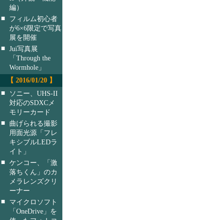
編）
■
フィルム初心者
が6×6限定で写真
展を開催
■
Jui写真展
「Through the
Wormhole」
【 2016/01/20 】
■
ソニー、UHS-II
対応のSDXCメ
モリーカード
■
曲げられる撮影
用面光源「フレ
キシブルLEDラ
イト」
■
ケンコー、「激
落ちくん」のカ
メラレンズクリ
ーナー
■
マイクロソフト
「OneDrive」を