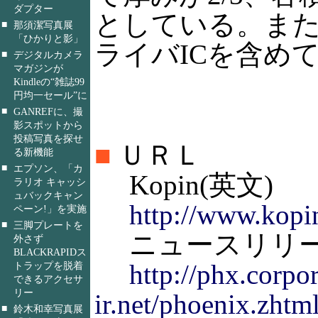
ダプター
としている。ま
■
那須潔写真展
「ひかりと影」
ライバICを含めて
■
デジタルカメラ
マガジンが
Kindleの“雑誌99
円均一セール”に
■
GANREFに、撮
影スポットから
投稿写真を探せ
■
ＵＲＬ
る新機能
■
エプソン、「カ
Kopin(英文)
ラリオ キャッシ
ュバックキャン
http://www.kopi
ペーン!」を実施
■
三脚プレートを
ニュースリリース
外さず
BLACKRAPIDス
http://phx.corpor
トラップを脱着
できるアクセサ
リー
ir.net/phoenix.zhtm
■
鈴木和幸写真展