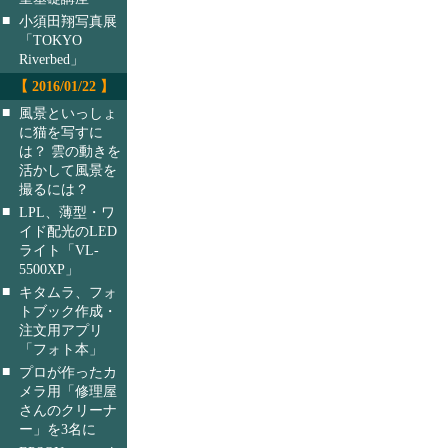
■
小須田翔写真展
「TOKYO
Riverbed」
【 2016/01/22 】
■
風景といっしょ
に猫を写すに
は？ 雲の動きを
活かして風景を
撮るには？
■
LPL、薄型・ワ
イド配光のLED
ライト「VL-
5500XP」
■
キタムラ、フォ
トブック作成・
注文用アプリ
「フォト本」
■
プロが作ったカ
メラ用「修理屋
さんのクリーナ
ー」を3名に