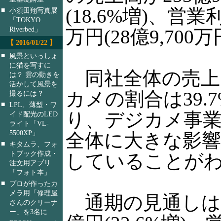
(18.6%増)、営業利
■
小須田翔写真展
「TOKYO
Riverbed」
万円(28億9,700
【 2016/01/22 】
■
風景といっしょ
に猫を写すに
同社全体の売上
は？ 雲の動きを
活かして風景を
カメの割合は39.
撮るには？
■
LPL、薄型・ワ
り、デジカメ事
イド配光のLED
ライト「VL-
5500XP」
全体に大きな影
■
キタムラ、フォ
トブック作成・
していることが
注文用アプリ
「フォト本」
■
プロが作ったカ
メラ用「修理屋
通期の見通しは売
さんのクリーナ
ー」を3名に