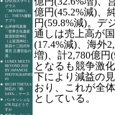
億円(32.6%増)、
■
EPSONスマート
グラス
億円(45.2%減)、
「MOVERIO」
に、THETA連動
円(59.8%減)。
アプリ
■
山岸伸写真展
通しは売上高が国
「世界文化遺産
賀茂別雷神社
(17.4%減)、海外2,
（上賀茂神社）
第四十二回式年
遷宮 正遷宮迄の
増)、計2,780億円
道」
■
LUMIX MEETS
となるも競争激
BEYOND 2020
BY JAPANESE
下により減益の
PHOTOGRAPHERS
#3
おり、これが全
■
RICOH THETA S
対応の「鞘-
SAYA-」ケース
としている。
■
パンキッシュな
α7R IIはどうで
すか
■