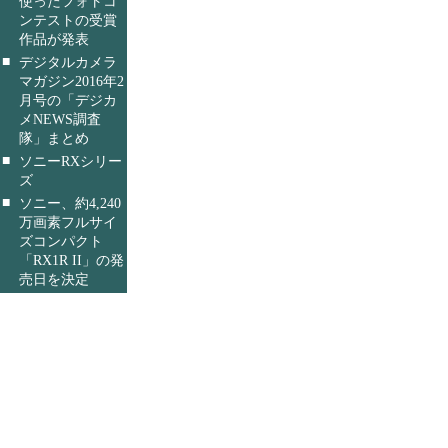
使ったフォトコ
ンテストの受賞
作品が発表
■
デジタルカメラ
マガジン2016年2
月号の「デジカ
メNEWS調査
隊」まとめ
■
ソニーRXシリー
ズ
■
ソニー、約4,240
万画素フルサイ
ズコンパクト
「RX1R II」の発
売日を決定