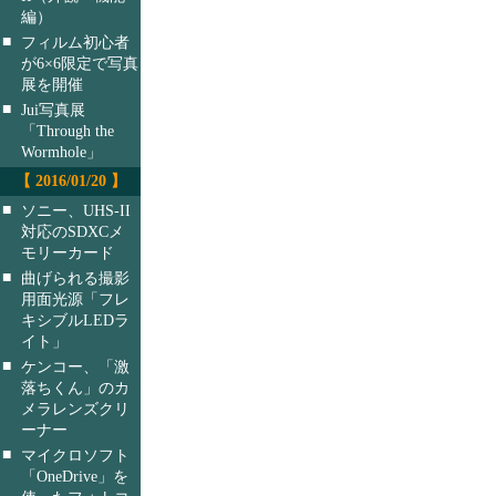
編）
■
フィルム初心者
が6×6限定で写真
展を開催
■
Jui写真展
「Through the
Wormhole」
【 2016/01/20 】
■
ソニー、UHS-II
対応のSDXCメ
モリーカード
■
曲げられる撮影
用面光源「フレ
キシブルLEDラ
イト」
■
ケンコー、「激
落ちくん」のカ
メラレンズクリ
ーナー
■
マイクロソフト
「OneDrive」を