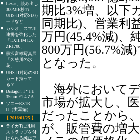
■
Lexar、読み出し
期比3%増、以下
300MB/秒の
UHS-II対応SDカ
同期比)、営業利益は
ードなど
■
カシオ、スマホ
万円(45.4%減)
連携を強化した
「EXILIM EX-
800万円(56.7%
ZR1700」
■
黒沢富雄写真展
となった。
「久慈川の氷
花」
■
UHS-II対応のSD
カード持って
る？
海外においてデ
■
Distagon T* FE
35mm F1.4 ZA
市場が拡大し、医
■
ソニーRX1R
II（実写編）
だったことから
【 2016/01/25 】
が、販管費の増
■
ライカTに汎用
ストラップを付
けられる純正ア