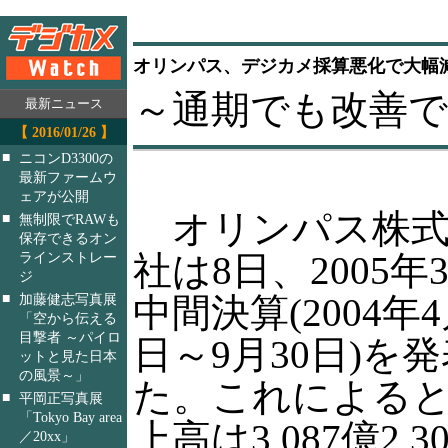
オリンパス、デジカメ採算悪化で大幅
～通期でも改善
最新ニュース
【 2016/01/26 】
■
ニコンD3300の
最新ファームウ
ェアが公開
オリンパス株式
■
無制限でRAWも
保存できるオン
社は8日、2005年
ラインストレー
ジ
■
中間決算(2004年4
加藤健志写真展
「空から伝える
目撃者 ～パイロ
日～9月30日)を
ットと見た日本
の風景～」
た。これによる
■
平岡正写真展
「Tokyo Bay area
上高は3,087億2,
／20xx」