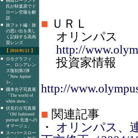
桐島ローランド
氏が秋葉原でド
ローン空撮を解
説
■
ＵＲＬ
■
旅フォト編：旅
の思い出を美し
オリンパス
く記録する高画
質レンズ
http://www.olym
【 2016/01/21 】
投資家情報
■
ロモグラフィ
ー、ロシアレン
ズ復刻第2弾
「New Jupiter
3+」
http://www.olympus.
■
國本光子写真展
「The world of
white snow」
■
伏見行介写真展
■
関連記事
「Old fashioned
portrait 先達への
・
オリンパス、
オマージュ」
■
スーパースロー