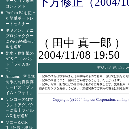
下方修正（2004/10
モーション動画
コンテスト
■
Profoto B2を使っ
た簡単ポートレ
ートセミナー
■
キヤノン、ミニ
プロジェクター
（ 田中 真一郎 ）
にWi-Fi搭載モデ
ルを追加
2004/11/08 19:50
■
防水・耐衝撃の
APS-Cコンパク
ト「ライカX-
デジカメ Watch 
U」
■
Amazon、容量無
・記事の情報は執筆時または掲載時のものであり、現状では異なる可
・記事の内容につき、個別にご回答することはいたしかねます。
制限の写真保存
・記事、写真、図表などの著作権は著作者に帰属します。無断転用・
サービス「プラ
自身にリンクをお張りください。業務関係でご利用の場合は別途お問
イム・フォト」
■
ケンコーのMマ
Copyright (c) 2004 Impress Corporation, an Impr
ウントアダプタ
ーに富士フイル
ムX用が追加
■
ソニーRX1R
II（外観・機能