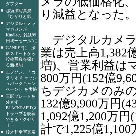
メラの低価格化、
ダプター
り減益となった
■
那須潔写真展
「ひかりと影」
■
デジタルカメラ
マガジンが
Kindleの“雑誌99
デジタルカメラ
円均一セール”に
■
GANREFに、撮
業は売上高1,382億
影スポットから
投稿写真を探せ
増)、営業利益は
る新機能
■
エプソン、「カ
800万円(152億9,
ラリオ キャッシ
ュバックキャン
ちデジカメのみ
ペーン!」を実施
■
三脚プレートを
132億9,900万円(
外さず
BLACKRAPIDス
1,092億1,200万円
トラップを脱着
できるアクセサ
計で1,225億1,10
リー
■
鈴木和幸写真展