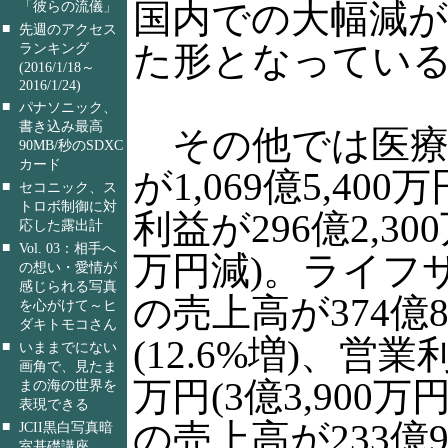
国内での大幅減
「彼らの流儀」
■
先週のアクセス
た形となってい
ランキング
(2016/1/18～
2016/1/24)
■
パナソニック、
書き込み最高
その他では医療
90MB/秒のSDXC
カード
が1,069億5,400
■
セコニック、ス
トロボ制御に対
利益が296億2,300
応した露出計
■
Vol. 03：相手へ
万円減)。ライフ
の想い・愛情が
感じられる写真
の売上高が374億8
を心がけて～ヒ
ダキトモコさん
(12.6%増)、営業利
■
いままでにない
画角で、見たま
万円(3億3,900
まの海の世界を
表現できる
の売上高が233億9
■
JCII黒白写真暗
室基礎講座