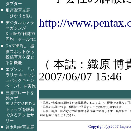
ダプター
■
那須潔写真展
「ひかりと影」
http://www.pentax.
■
デジタルカメラ
マガジンが
Kindleの“雑誌99
円均一セール”に
■
GANREFに、撮
影スポットから
投稿写真を探せ
（ 本誌：織原 博
る新機能
■
エプソン、「カ
2007/06/07 15:46
ラリオ キャッシ
ュバックキャン
ペーン!」を実施
■
三脚プレートを
外さず
・記事の情報は執筆時または掲載時のものであり、現状では異なる可
BLACKRAPIDス
・記事の内容につき、個別にご回答することはいたしかねます。
トラップを脱着
・記事、写真、図表などの著作権は著作者に帰属します。無断転用・
できるアクセサ
別途お問い合わせください。
リー
Copyright (c) 2007 Impress
■
鈴木和幸写真展