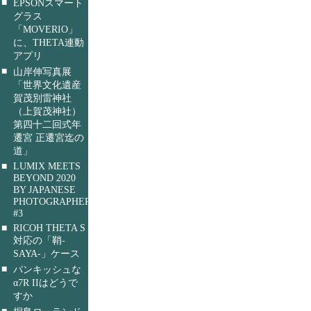
■
EPSONスマート
グラス
「MOVERIO」
に、THETA連動
アプリ
■
山岸伸写真展
「世界文化遺産
賀茂別雷神社
（上賀茂神社）
第四十二回式年
遷宮 正遷宮迄の
道」
■
LUMIX MEETS
BEYOND 2020
BY JAPANESE
PHOTOGRAPHERS
#3
■
RICOH THETA S
対応の「鞘-
SAYA-」ケース
■
パンキッシュな
α7R IIはどうで
すか
■