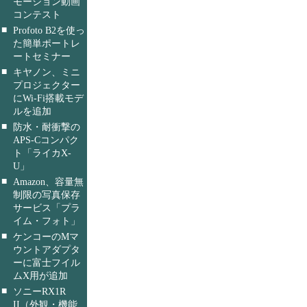
モーション動画
コンテスト
■
Profoto B2を使っ
た簡単ポートレ
ートセミナー
■
キヤノン、ミニ
プロジェクター
にWi-Fi搭載モデ
ルを追加
■
防水・耐衝撃の
APS-Cコンパク
ト「ライカX-
U」
■
Amazon、容量無
制限の写真保存
サービス「プラ
イム・フォト」
■
ケンコーのMマ
ウントアダプタ
ーに富士フイル
ムX用が追加
■
ソニーRX1R
II（外観・機能