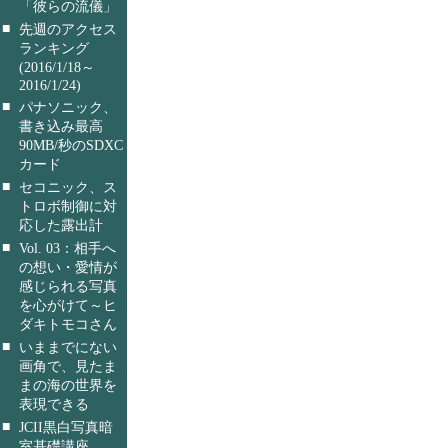
「彼らの流儀」
■
先週のアクセス
ランキング
(2016/1/18～
2016/1/24)
■
パナソニック、
書き込み最高
90MB/秒のSDXC
カード
■
セコニック、ス
トロボ制御に対
応した露出計
■
Vol. 03：相手へ
の想い・愛情が
感じられる写真
を心がけて～ヒ
ダキトモコさん
■
いままでにない
画角で、見たま
まの海の世界を
表現できる
■
JCII黒白写真暗
室基礎講座