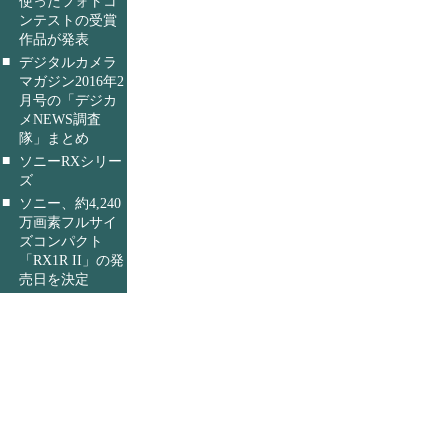
使ったフォトコ
ンテストの受賞
作品が発表
■
デジタルカメラ
マガジン2016年2
月号の「デジカ
メNEWS調査
隊」まとめ
■
ソニーRXシリー
ズ
■
ソニー、約4,240
万画素フルサイ
ズコンパクト
「RX1R II」の発
売日を決定