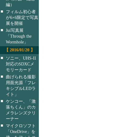
編）
■
フィルム初心者
が6×6限定で写真
展を開催
■
Jui写真展
「Through the
Wormhole」
【 2016/01/20 】
■
ソニー、UHS-II
対応のSDXCメ
モリーカード
■
曲げられる撮影
用面光源「フレ
キシブルLEDラ
イト」
■
ケンコー、「激
落ちくん」のカ
メラレンズクリ
ーナー
■
マイクロソフト
「OneDrive」を