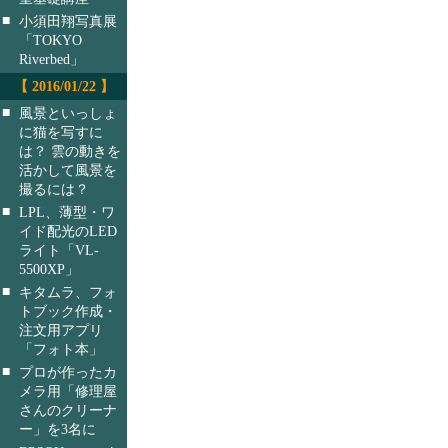
■
小須田翔写真展
「TOKYO
Riverbed」
【 2016/01/22 】
■
風景といっしょ
に猫を写すに
は？ 雲の動きを
活かして風景を
撮るには？
■
LPL、薄型・ワ
イド配光のLED
ライト「VL-
5500XP」
■
キタムラ、フォ
トブック作成・
注文用アプリ
「フォト本」
■
プロが作ったカ
メラ用「修理屋
さんのクリーナ
ー」を3名に