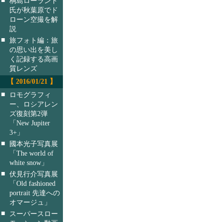
桐島ローランド
氏が秋葉原でド
ローン空撮を解
説
■
旅フォト編：旅
の思い出を美し
く記録する高画
質レンズ
【 2016/01/21 】
■
ロモグラフィ
ー、ロシアレン
ズ復刻第2弾
「New Jupiter
3+」
■
國本光子写真展
「The world of
white snow」
■
伏見行介写真展
「Old fashioned
portrait 先達への
オマージュ」
■
スーパースロー