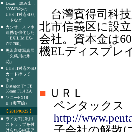
■
Lexar、読み出し
300MB/秒の
台灣賓得司科技股
UHS-II対応SDカ
ードなど
北市信義区に設
■
カシオ、スマホ
連携を強化した
会社。資本金は6
「EXILIM EX-
ZR1700」
機ELディスプレ
■
黒沢富雄写真展
「久慈川の氷
花」
■
UHS-II対応のSD
カード持って
る？
■
Distagon T* FE
■
ＵＲＬ
35mm F1.4 ZA
■
ソニーRX1R
ペンタックス
II（実写編）
【 2016/01/25 】
http://www.penta
■
ライカTに汎用
ストラップを付
子会社の解散に関
けられる純正ア