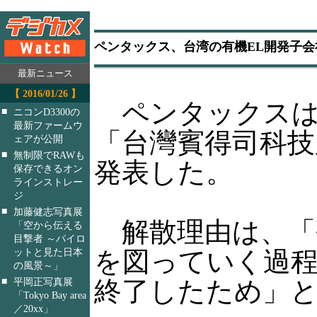
ペンタックス、台湾の有機EL開発子会
最新ニュース
【 2016/01/26 】
ペンタックスは
■
ニコンD3300の
最新ファームウ
「台灣賓得司科技
ェアが公開
■
無制限でRAWも
発表した。
保存できるオン
ラインストレー
ジ
■
加藤健志写真展
解散理由は、「
「空から伝える
目撃者 ～パイロ
を図っていく過
ットと見た日本
の風景～」
■
終了したため」
平岡正写真展
「Tokyo Bay area
／20xx」