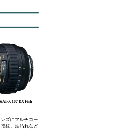
5(AT-X 107 DX Fish
レンズにマルチコー
や、指紋、油汚れなど