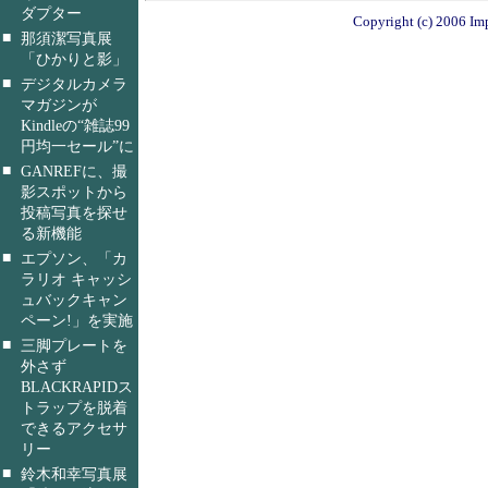
ダプター
Copyright (c) 2006 Imp
■
那須潔写真展
「ひかりと影」
■
デジタルカメラ
マガジンが
Kindleの“雑誌99
円均一セール”に
■
GANREFに、撮
影スポットから
投稿写真を探せ
る新機能
■
エプソン、「カ
ラリオ キャッシ
ュバックキャン
ペーン!」を実施
■
三脚プレートを
外さず
BLACKRAPIDス
トラップを脱着
できるアクセサ
リー
■
鈴木和幸写真展