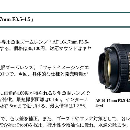
 F3.5-4.5」
ズームレンズ「AF 10-17mm F3.5-
上旬に発売する。価格は86,100円。対応マウントはキヤ
魚眼ズームレンズ。「フォトイメージングエ
た製品の1つで、今回、具体的な仕様と発売時期が
10mm時に画角約180度が得られる対角魚眼レンズで
が特徴。最短撮影距離は0.14m。インターナ
AF 10-17mm F3.5-4.
Eye)
.5cmまで近づける。最大倍率は1:2.56。
とで、色収差を補正。また、ゴーストやフレア対策として、各
Water Proof)を採用。撥水性や撥油性に優れ、水滴の除去