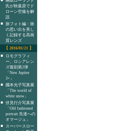
桐島ローランド
氏が秋葉原でド
ローン空撮を解
説
■
旅フォト編：旅
の思い出を美し
く記録する高画
質レンズ
【 2016/01/21 】
■
ロモグラフィ
ー、ロシアレン
ズ復刻第2弾
「New Jupiter
3+」
■
國本光子写真展
「The world of
white snow」
■
伏見行介写真展
「Old fashioned
portrait 先達への
オマージュ」
■
スーパースロー