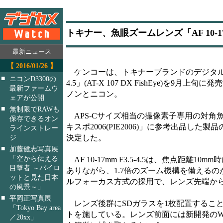
トキナー、魚眼ズームレンズ「AF 10-17mm
最新ニュース
【 2016/01/26 】
ケンコーは、トキナーブランドのデジタル専用魚眼
■
ニコンD3300の
4.5」(AT-X 107 DX FishEye)を9月
最新ファームウ
ノンとニコン。
ェアが公開
■
無制限でRAWも
APS-Cサイズ相当の撮像素子専用の対角
保存できるオン
キスポ2006(PIE2006)」に参考出品し
ラインストレー
決定した。
ジ
■
加藤健志写真展
「空から伝える
AF 10-17mm F3.5-4.5は、焦点距離
目撃者 ～パイロ
ありながら、1.7倍のズーム機構を備えるの
ットと見た日本
ルフォーカス方式の採用で、レンズ先端から約2
の風景～」
■
平岡正写真展
レンズ後群にSDガラスを1枚配置するこ
「Tokyo Bay area
トを施している。レンズ前面には新開発のWP(
／20xx」