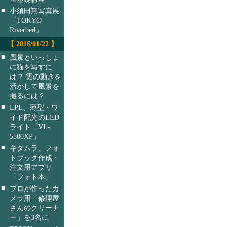
■
小須田翔写真展
「TOKYO
Riverbed」
【 2016/01/22 】
■
風景といっしょ
に猫を写すに
は？ 雲の動きを
活かして風景を
撮るには？
■
LPL、薄型・ワ
イド配光のLED
ライト「VL-
5500XP」
■
キタムラ、フォ
トブック作成・
注文用アプリ
「フォト本」
■
プロが作ったカ
メラ用「修理屋
さんのクリーナ
ー」を3名に