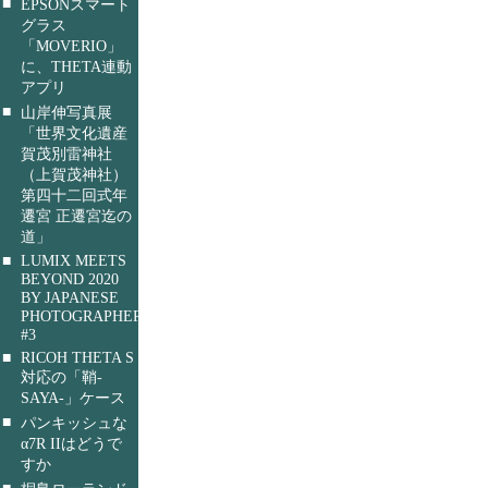
■
EPSONスマート
グラス
「MOVERIO」
に、THETA連動
アプリ
■
山岸伸写真展
「世界文化遺産
賀茂別雷神社
（上賀茂神社）
第四十二回式年
遷宮 正遷宮迄の
道」
■
LUMIX MEETS
BEYOND 2020
BY JAPANESE
PHOTOGRAPHERS
#3
■
RICOH THETA S
対応の「鞘-
SAYA-」ケース
■
パンキッシュな
α7R IIはどうで
すか
■