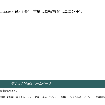
mm(最大径×全長)、重量は350g(数値はニコン用)。
デジカメ Watch ホームページ
能性があります。
転載は著作権法違反となります。必要な場合はこのページ自身にリンクをお張りください。業務関係