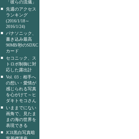
「彼らの流儀」
■
先週のアクセス
ランキング
(2016/1/18～
2016/1/24)
■
パナソニック、
書き込み最高
90MB/秒のSDXC
カード
■
セコニック、ス
トロボ制御に対
応した露出計
■
Vol. 03：相手へ
の想い・愛情が
感じられる写真
を心がけて～ヒ
ダキトモコさん
■
いままでにない
画角で、見たま
まの海の世界を
表現できる
■
JCII黒白写真暗
室基礎講座