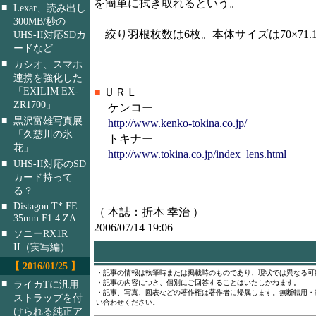
を簡単に拭き取れるという。
■
Lexar、読み出し
300MB/秒の
絞り羽根枚数は6枚。本体サイズは70×71.1
UHS-II対応SDカ
ードなど
■
カシオ、スマホ
連携を強化した
「EXILIM EX-
■
ＵＲＬ
ZR1700」
ケンコー
■
黒沢富雄写真展
http://www.kenko-tokina.co.jp/
「久慈川の氷
トキナー
花」
http://www.tokina.co.jp/index_lens.html
■
UHS-II対応のSD
カード持って
る？
■
Distagon T* FE
（ 本誌：折本 幸治 ）
35mm F1.4 ZA
2006/07/14 19:06
■
ソニーRX1R
II（実写編）
【 2016/01/25 】
・記事の情報は執筆時または掲載時のものであり、現状では異なる可
■
・記事の内容につき、個別にご回答することはいたしかねます。
ライカTに汎用
・記事、写真、図表などの著作権は著作者に帰属します。無断転用・
ストラップを付
い合わせください。
けられる純正ア