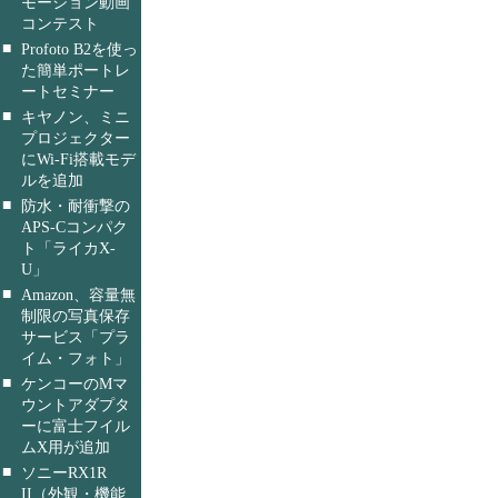
モーション動画
コンテスト
■
Profoto B2を使っ
た簡単ポートレ
ートセミナー
■
キヤノン、ミニ
プロジェクター
にWi-Fi搭載モデ
ルを追加
■
防水・耐衝撃の
APS-Cコンパク
ト「ライカX-
U」
■
Amazon、容量無
制限の写真保存
サービス「プラ
イム・フォト」
■
ケンコーのMマ
ウントアダプタ
ーに富士フイル
ムX用が追加
■
ソニーRX1R
II（外観・機能