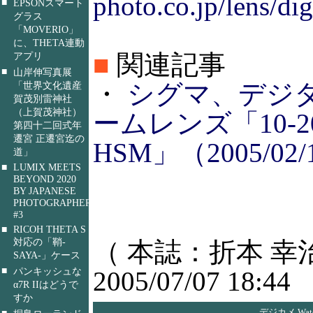
photo.co.jp/lens/d
■
EPSONスマート
グラス
「MOVERIO」
に、THETA連動
■
関連記事
アプリ
■
山岸伸写真展
・
シグマ、デジ
「世界文化遺産
賀茂別雷神社
（上賀茂神社）
ームレンズ「10-20m
第四十二回式年
遷宮 正遷宮迄の
HSM」（2005/02/
道」
■
LUMIX MEETS
BEYOND 2020
BY JAPANESE
PHOTOGRAPHERS
#3
■
RICOH THETA S
対応の「鞘-
（ 本誌：折本 幸
SAYA-」ケース
■
パンキッシュな
2005/07/07 18:44
α7R IIはどうで
すか
デジカメ Wa
■