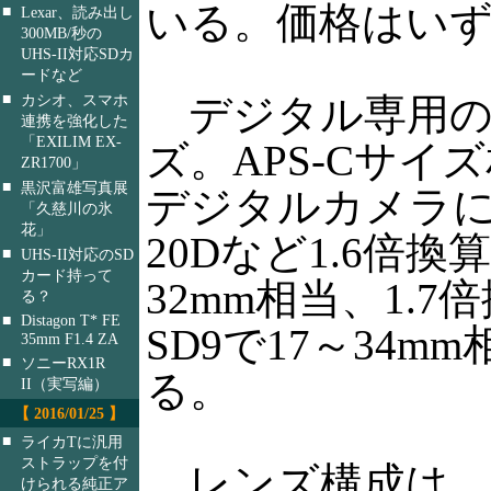
いる。価格はいずれ
■
Lexar、読み出し
300MB/秒の
UHS-II対応SDカ
ードなど
■
デジタル専用の
カシオ、スマホ
連携を強化した
「EXILIM EX-
ズ。APS-Cサイ
ZR1700」
■
黒沢富雄写真展
デジタルカメラに
「久慈川の氷
花」
20Dなど1.6倍換
■
UHS-II対応のSD
カード持って
32mm相当、1.7
る？
■
Distagon T* FE
SD9で17～34
35mm F1.4 ZA
■
ソニーRX1R
る。
II（実写編）
【 2016/01/25 】
■
ライカTに汎用
ストラップを付
レンズ構成は、S
けられる純正ア