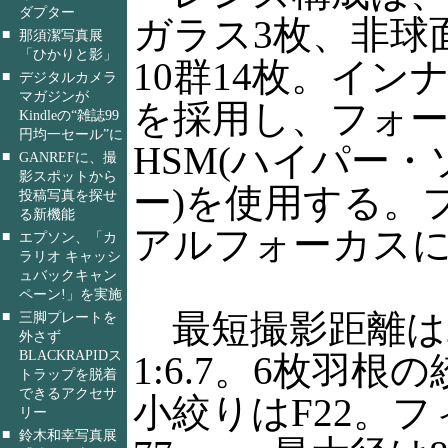
ダプター
ガラス3枚、非球
■
那須潔写真展
「ひかりと影」
10群14枚。イ
■
デジタルカメラ
マガジンが
を採用し、フォ
Kindleの“雑誌99
円均一セール”に
HSM(ハイパー
■
GANREFに、撮
影スポットから
ー)を使用する。
投稿写真を探せ
る新機能
アルフォーカス
■
エプソン、「カ
ラリオ キャッシ
ュバックキャン
ペーン!」を実施
最短撮影距離は2
■
三脚プレートを
外さず
BLACKRAPIDス
1:6.7。6枚羽
トラップを脱着
できるアクセサ
小絞りはF22。
リー
■
鈴木和幸写真展