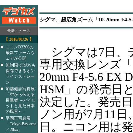
シグマ、超広角ズーム「10-20mm F4-5
最新ニュース
【 2016/01/26 】
■
ニコンD3300の
シグマは7日、
最新ファームウ
ェアが公開
専用交換レンズ「1
■
無制限でRAWも
保存できるオン
20mm F4-5.6 EX 
ラインストレー
ジ
HSM」の発売日
■
加藤健志写真展
「空から伝える
決定した。発売
目撃者 ～パイロ
ットと見た日本
ノン用が7月11日
の風景～」
■
平岡正写真展
日。ニコン用は
「Tokyo Bay area
／20xx」