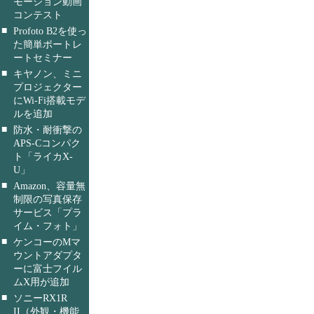
モーション動画
コンテスト
■
Profoto B2を使っ
た簡単ポートレ
ートセミナー
■
キヤノン、ミニ
プロジェクター
にWi-Fi搭載モデ
ルを追加
■
防水・耐衝撃の
APS-Cコンパク
ト「ライカX-
U」
■
Amazon、容量無
制限の写真保存
サービス「プラ
イム・フォト」
■
ケンコーのMマ
ウントアダプタ
ーに富士フイル
ムX用が追加
■
ソニーRX1R
II（外観・機能