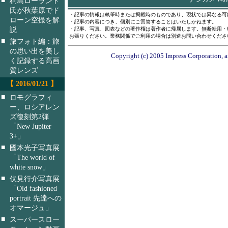
桐島ローランド
氏が秋葉原でド
・記事の情報は執筆時または掲載時のものであり、現状では異なる可
ローン空撮を解
・記事の内容につき、個別にご回答することはいたしかねます。
説
・記事、写真、図表などの著作権は著作者に帰属します。無断転用・
お張りください。業務関係でご利用の場合は別途お問い合わせくださ
■
旅フォト編：旅
の思い出を美し
Copyright (c) 2005 Impress Corporation, a
く記録する高画
質レンズ
【 2016/01/21 】
■
ロモグラフィ
ー、ロシアレン
ズ復刻第2弾
「New Jupiter
3+」
■
國本光子写真展
「The world of
white snow」
■
伏見行介写真展
「Old fashioned
portrait 先達への
オマージュ」
■
スーパースロー