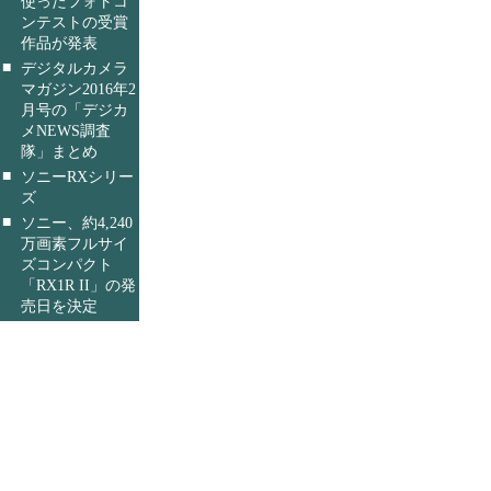
使ったフォトコ
ンテストの受賞
作品が発表
■
デジタルカメラ
マガジン2016年2
月号の「デジカ
メNEWS調査
隊」まとめ
■
ソニーRXシリー
ズ
■
ソニー、約4,240
万画素フルサイ
ズコンパクト
「RX1R II」の発
売日を決定