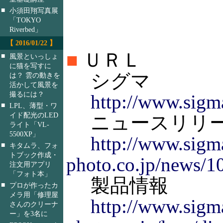
■
小須田翔写真展
「TOKYO
Riverbed」
【 2016/01/22 】
■
ＵＲＬ
■
風景といっしょ
に猫を写すに
シグマ
は？ 雲の動きを
活かして風景を
撮るには？
http://www.sigma
■
LPL、薄型・ワ
イド配光のLED
ニュースリリ
ライト「VL-
5500XP」
http://www.sigm
■
キタムラ、フォ
トブック作成・
photo.co.jp/news/
注文用アプリ
「フォト本」
製品情報
■
プロが作ったカ
メラ用「修理屋
http://www.sigm
さんのクリーナ
ー」を3名に