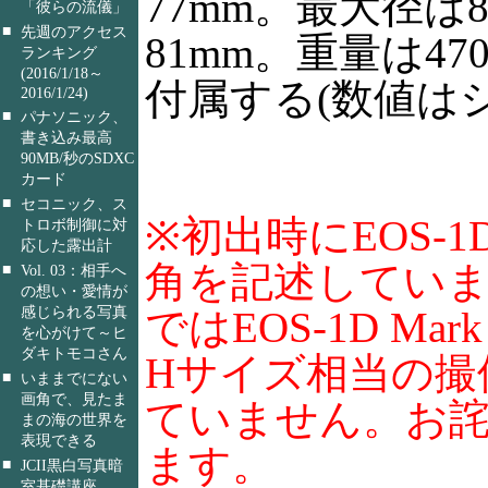
77mm。最大径は8
「彼らの流儀」
■
先週のアクセス
81mm。重量は47
ランキング
(2016/1/18～
付属する(数値は
2016/1/24)
■
パナソニック、
書き込み最高
90MB/秒のSDXC
カード
■
セコニック、ス
※初出時にEOS-1D
トロボ制御に対
応した露出計
角を記述してい
■
Vol. 03：相手へ
の想い・愛情が
感じられる写真
ではEOS-1D Mar
を心がけて～ヒ
ダキトモコさん
Hサイズ相当の撮
■
いままでにない
画角で、見たま
ていません。お
まの海の世界を
表現できる
ます。
■
JCII黒白写真暗
室基礎講座