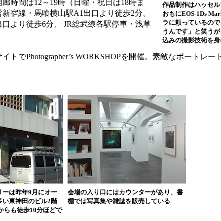
廊時間は12～19時（日曜・祝日は18時ま
作品制作はハッセル
新宿線・馬喰横山駅A1出口より徒歩2分、
おもにEOS-1Ds Ma
ラに頼っているので
口より徒歩6分、 JR総武線各駅停車・浅草
うんです」と笑うが
込みの撮影技術を身
でPhotographer’s WORKSHOPを開催。素敵なポートレ
リーは昨年9月にオー
会場の入り口にはカウンターがあり、書
多い東神田のビル2階
棚では写真集や雑誌を販売している
からも徒歩10分ほどで