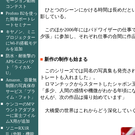
モーション動画
コンテスト
ひとつのシーンにかける時間は長めだといい
■
Profoto B2を使っ
影している。
た簡単ポートレ
ートセミナー
このほか2006年にはバドワイザーの仕事で
■
キヤノン、ミニ
夕張」に参加し、それぞれ仕事の合間に作
プロジェクター
にWi-Fi搭載モデ
ルを追加
■
防水・耐衝撃の
■
新作の制作も始まる
APS-Cコンパク
ト「ライカX-
このシリーズでは同名の写真集も発売され
U」
トレートも入れました」。
■
Amazon、容量無
ロマンチックからスタートしたシャボン玉
制限の写真保存
「多少、人間の感情や機微がわかる年頃に
サービス「プラ
イム・フォト」
せんが、次の作品は撮り始めています」
■
ケンコーのMマ
ウントアダプタ
大橋愛の世界はこれからどう深化していく
ーに富士フイル
ムX用が追加
■
ソニーRX1R
II（外観・機能