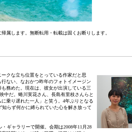
に帰属します。無断転用・転載は固くお断りします。
ークな立ち位置をとっている作家だと思
も行ない、なおかつ昨年のフォトイメージン
講師も務めた。現在は、彼女が出演している三
放映中だ。蜷川実花さん、長島有里枝さんらと
ムに乗り遅れた一人」と笑う。4年ぶりとなる
らず知らず何かに縛られていた心を解き放って
・ギャラリーで開催。会期は2008年11月28