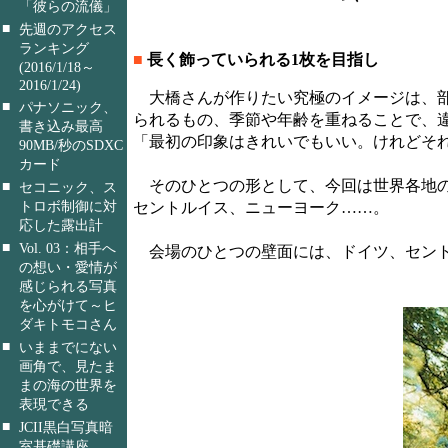
「彼らの流儀」
■
先週のアクセス
ランキング
■
長く飾っていられる1枚を目指し
(2016/1/18～
2016/1/24)
大橋さんが作りたい究極のイメージは、部
■
パナソニック、
られるもの、季節や年齢を重ねることで、
書き込み最高
「最初の印象はきれいでもいい。けれどそ
90MB/秒のSDXC
カード
そのひとつの形として、今回は世界各地の
■
セコニック、ス
トロボ制御に対
セントルイス、ニューヨーク……。
応した露出計
■
Vol. 03：相手へ
会場のひとつの壁面には、ドイツ、セント
の想い・愛情が
感じられる写真
を心がけて～ヒ
ダキトモコさん
■
いままでにない
画角で、見たま
まの海の世界を
表現できる
■
JCII黒白写真暗
室基礎講座