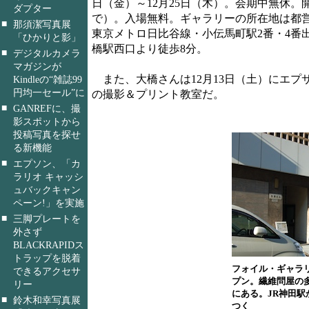
日（金）～12月25日（木）。会期中無休。開
ダプター
で）。入場無料。ギャラリーの所在地は都営
■
那須潔写真展
東京メトロ日比谷線・小伝馬町駅2番・4番出
「ひかりと影」
橋駅西口より徒歩8分。
■
デジタルカメラ
マガジンが
また、大橋さんは12月13日（土）にエプサイト
Kindleの“雑誌99
円均一セール”に
の撮影＆プリント教室だ。
■
GANREFに、撮
影スポットから
投稿写真を探せ
る新機能
■
エプソン、「カ
ラリオ キャッシ
ュバックキャン
ペーン!」を実施
■
三脚プレートを
外さず
BLACKRAPIDス
トラップを脱着
フォイル・ギャラ
できるアクセサ
プン。繊維問屋の
リー
にある。JR神田駅
■
鈴木和幸写真展
つく