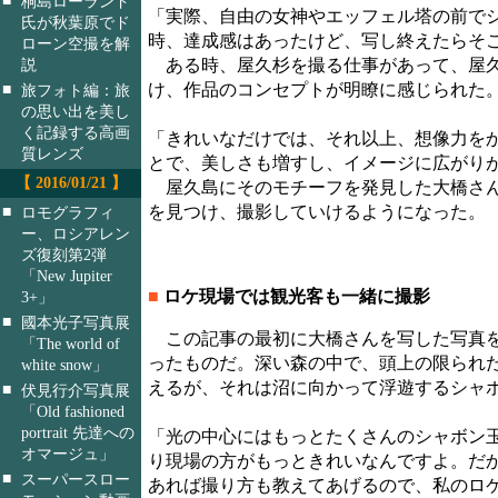
桐島ローランド
「実際、自由の女神やエッフェル塔の前で
氏が秋葉原でド
時、達成感はあったけど、写し終えたらそ
ローン空撮を解
説
ある時、屋久杉を撮る仕事があって、屋久
■
け、作品のコンセプトが明瞭に感じられた
旅フォト編：旅
の思い出を美し
く記録する高画
「きれいなだけでは、それ以上、想像力を
質レンズ
とで、美しさも増すし、イメージに広がり
【 2016/01/21 】
屋久島にそのモチーフを発見した大橋さん
■
を見つけ、撮影していけるようになった。
ロモグラフィ
ー、ロシアレン
ズ復刻第2弾
「New Jupiter
■
ロケ現場では観光客も一緒に撮影
3+」
■
國本光子写真展
この記事の最初に大橋さんを写した写真を
「The world of
ったものだ。深い森の中で、頭上の限られ
white snow」
えるが、それは沼に向かって浮遊するシャ
■
伏見行介写真展
「Old fashioned
portrait 先達への
「光の中心にはもっとたくさんのシャボン
オマージュ」
り現場の方がもっときれいなんですよ。だ
■
スーパースロー
あれば撮り方も教えてあげるので、私のロ