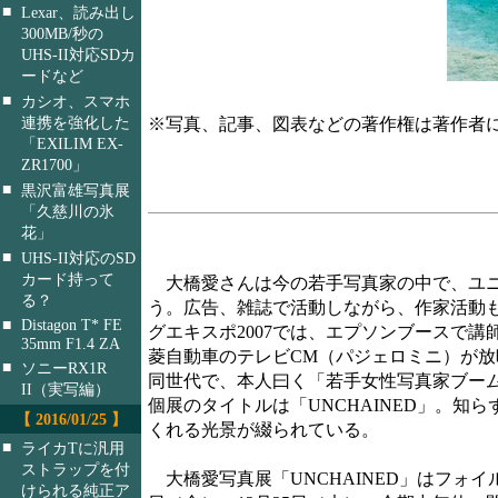
■
Lexar、読み出し
300MB/秒の
UHS-II対応SDカ
ードなど
■
カシオ、スマホ
連携を強化した
※写真、記事、図表などの著作権は著作者
「EXILIM EX-
ZR1700」
■
黒沢富雄写真展
「久慈川の氷
花」
■
UHS-II対応のSD
カード持って
大橋愛さんは今の若手写真家の中で、ユニ
る？
う。広告、雑誌で活動しながら、作家活動
■
Distagon T* FE
グエキスポ2007では、エプソンブースで
35mm F1.4 ZA
菱自動車のテレビCM（パジェロミニ）が
■
ソニーRX1R
同世代で、本人曰く「若手女性写真家ブー
II（実写編）
個展のタイトルは「UNCHAINED」。知
【 2016/01/25 】
くれる光景が綴られている。
■
ライカTに汎用
ストラップを付
大橋愛写真展「UNCHAINED」はフォイル
けられる純正ア