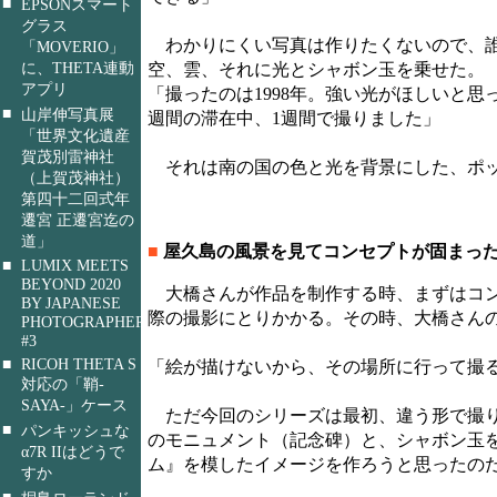
■
EPSONスマート
グラス
わかりにくい写真は作りたくないので、誰
「MOVERIO」
に、THETA連動
空、雲、それに光とシャボン玉を乗せた。
アプリ
「撮ったのは1998年。強い光がほしいと
■
山岸伸写真展
週間の滞在中、1週間で撮りました」
「世界文化遺産
賀茂別雷神社
それは南の国の色と光を背景にした、ポッ
（上賀茂神社）
第四十二回式年
遷宮 正遷宮迄の
道」
■
屋久島の風景を見てコンセプトが固まっ
■
LUMIX MEETS
BEYOND 2020
大橋さんが作品を制作する時、まずはコン
BY JAPANESE
際の撮影にとりかかる。その時、大橋さん
PHOTOGRAPHERS
#3
■
RICOH THETA S
「絵が描けないから、その場所に行って撮
対応の「鞘-
SAYA-」ケース
ただ今回のシリーズは最初、違う形で撮り
■
パンキッシュな
のモニュメント（記念碑）と、シャボン玉
α7R IIはどうで
ム』を模したイメージを作ろうと思ったの
すか
■