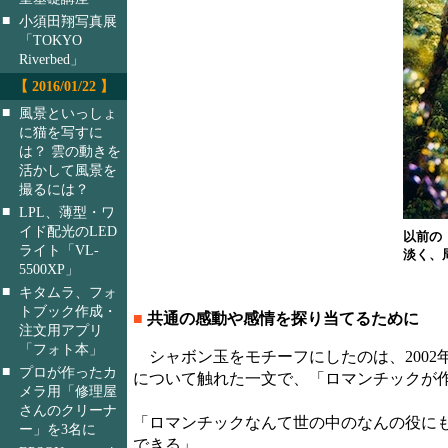
■
小須田翔写真展
「TOKYO
Riverbed」
【 2016/01/22 】
■
風景といっしょ
に猫を写すに
は？ 雲の動きを
活かして風景を
撮るには？
■
LPL、薄型・ワ
イド配光のLED
以前の「
ライト「VL-
淡く、
5500XP」
■
キタムラ、フォ
トブック作成・
■
共通の感動や感情を探り当てるために
注文用アプリ
「フォト本」
シャボン玉をモチーフにしたのは、2002年に
■
プロが作ったカ
について触れた一文で、「ロマンチックが
メラ用「修理屋
さんのクリーナ
「ロマンチックなんて世の中のなんの役に
ー」を3名に
できる」