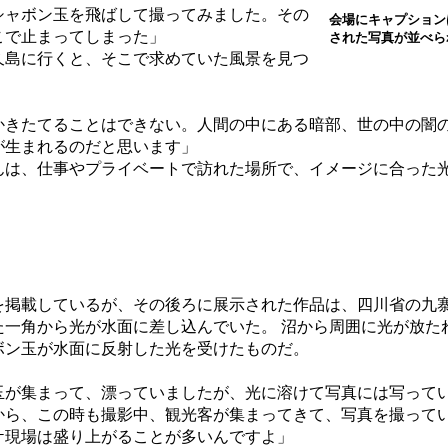
シャボン玉を飛ばして撮ってみました。その
会場にキャプション
こで止まってしまった」
された写真が並べら
島に行くと、そこで求めていた風景を見つ
。
かきたてることはできない。人間の中にある暗部、世の中の闇
が生まれるのだと思います」
は、仕事やプライベートで訪れた場所で、イメージに合った
掲載しているが、その後ろに展示された作品は、四川省の九
た一角から光が水面に差し込んでいた。 沼から周囲に光が放た
ボン玉が水面に反射した光を受けたものだ。
玉が集まって、漂っていましたが、光に溶けて写真には写って
から、この時も撮影中、観光客が集まってきて、写真を撮って
ケ現場は盛り上がることが多いんですよ」