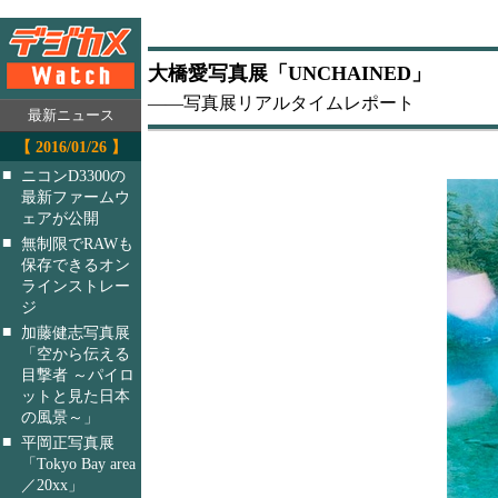
大橋愛写真展「UNCHAINED」
――写真展リアルタイムレポート
最新ニュース
【 2016/01/26 】
■
ニコンD3300の
最新ファームウ
ェアが公開
■
無制限でRAWも
保存できるオン
ラインストレー
ジ
■
加藤健志写真展
「空から伝える
目撃者 ～パイロ
ットと見た日本
の風景～」
■
平岡正写真展
「Tokyo Bay area
／20xx」