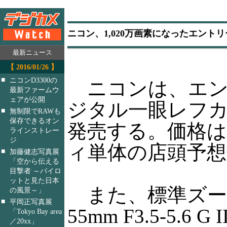
ニコン、1,020万画素になったエントリ
最新ニュース
【 2016/01/26 】
■
ニコンD3300の
ニコンは、エン
最新ファームウ
ェアが公開
ジタル一眼レフカメ
■
無制限でRAWも
保存できるオン
発売する。価格
ラインストレー
ジ
ィ単体の店頭予想
■
加藤健志写真展
「空から伝える
目撃者 ～パイロ
ットと見た日本
また、標準ズームレンズ
の風景～」
■
平岡正写真展
55mm F3.5-
「Tokyo Bay area
／20xx」