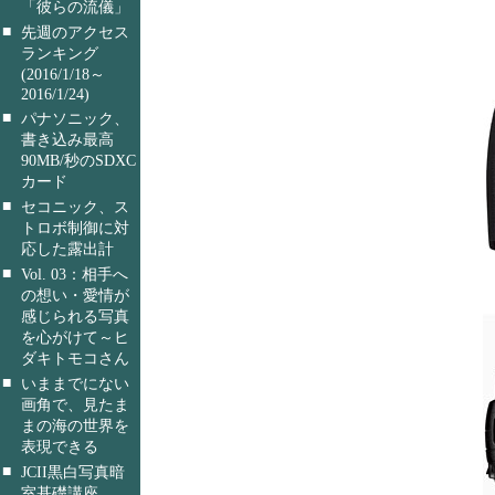
「彼らの流儀」
■
先週のアクセス
ランキング
(2016/1/18～
2016/1/24)
■
パナソニック、
書き込み最高
90MB/秒のSDXC
カード
■
セコニック、ス
トロボ制御に対
応した露出計
■
Vol. 03：相手へ
の想い・愛情が
感じられる写真
を心がけて～ヒ
ダキトモコさん
■
いままでにない
画角で、見たま
まの海の世界を
表現できる
■
JCII黒白写真暗
室基礎講座