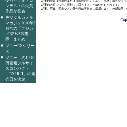
使ったフォトコ
・記事の情報は執筆時または掲載時のものであり、現状では異なる可
・記事の内容につき、個別にご回答することはいたしかねます。
ンテストの受賞
・記事、写真、図表などの著作権は著作者に帰属します。無断転用・
作品が発表
■
デジタルカメラ
Copy
マガジン2016年2
月号の「デジカ
メNEWS調査
隊」まとめ
■
ソニーRXシリー
ズ
■
ソニー、約4,240
万画素フルサイ
ズコンパクト
「RX1R II」の発
売日を決定