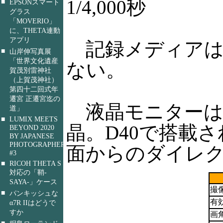
1/4,000秒
■
EPSONスマート
グラス
「MOVERIO」
に、THETA連動
アプリ
記録メディアはS
■
山岸伸写真展
「世界文化遺産
ない。
賀茂別雷神社
（上賀茂神社）
第四十二回式年
遷宮 正遷宮迄の
液晶モニターは2
道」
■
LUMIX MEETS
晶。D40で搭載
BEYOND 2020
BY JAPANESE
PHOTOGRAPHERS
面からのダイレ
#3
■
RICOH THETA S
対応の「鞘-
SAYA-」ケース
撮
■
パンキッシュな
有
α7R IIはどうで
すか
画
■