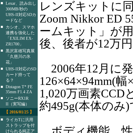
レンズキットに同日
■
Lexar、読み出し
300MB/秒の
Zoom Nikkor E
UHS-II対応SDカ
ードなど
■
ームキット」が用
カシオ、スマホ
連携を強化した
「EXILIM EX-
後、後者が12万
ZR1700」
■
黒沢富雄写真展
「久慈川の氷
花」
2006年12月に
■
UHS-II対応のSD
カード持って
126×64×94m
る？
■
Distagon T* FE
1,020万画素C
35mm F1.4 ZA
■
ソニーRX1R
約495g(本体のみ
II（実写編）
【 2016/01/25 】
■
ライカTに汎用
ストラップを付
ボディ機能、性能
けられる純正ア