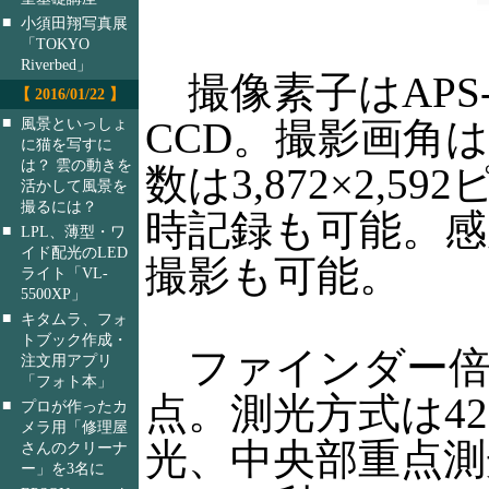
■
小須田翔写真展
「TOKYO
Riverbed」
撮像素子はAPS-Cサ
【 2016/01/22 】
■
風景といっしょ
CCD。撮影画角
に猫を写すに
は？ 雲の動きを
数は3,872×2,
活かして風景を
撮るには？
時記録も可能。感度は
■
LPL、薄型・ワ
イド配光のLED
撮影も可能。
ライト「VL-
5500XP」
■
キタムラ、フォ
トブック作成・
ファインダー倍率
注文用アプリ
「フォト本」
点。測光方式は4
■
プロが作ったカ
メラ用「修理屋
光、中央部重点測
さんのクリーナ
ー」を3名に