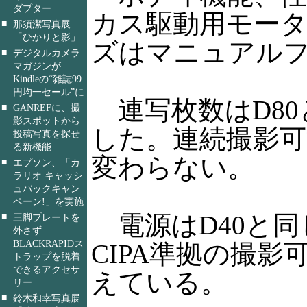
ダプター
カス駆動用モーター
■
那須潔写真展
「ひかりと影」
ズはマニュアル
■
デジタルカメラ
マガジンが
Kindleの“雑誌99
円均一セール”に
連写枚数はD80と
■
GANREFに、撮
影スポットから
した。連続撮影可能
投稿写真を探せ
る新機能
変わらない。
■
エプソン、「カ
ラリオ キャッシ
ュバックキャン
ペーン!」を実施
電源はD40と同
■
三脚プレートを
外さず
BLACKRAPIDス
CIPA準拠の撮影
トラップを脱着
できるアクセサ
えている。
リー
■
鈴木和幸写真展