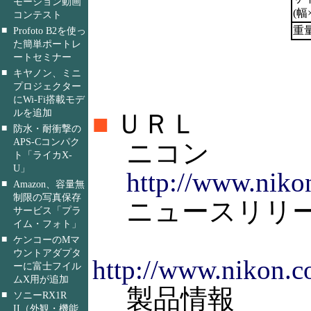
モーション動画
(幅
コンテスト
■
重量
Profoto B2を使っ
た簡単ポートレ
ートセミナー
■
キヤノン、ミニ
プロジェクター
にWi-Fi搭載モデ
ルを追加
■
ＵＲＬ
■
防水・耐衝撃の
APS-Cコンパク
ニコン
ト「ライカX-
U」
http://www.niko
■
Amazon、容量無
制限の写真保存
ニュースリリ
サービス「プラ
イム・フォト」
■
ケンコーのMマ
ウントアダプタ
http://www.nikon.
ーに富士フイル
ムX用が追加
製品情報
■
ソニーRX1R
II（外観・機能