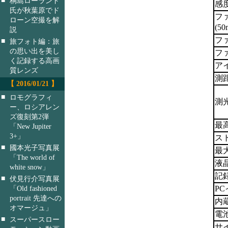
桐島ローランド
感
氏が秋葉原でド
フ
ローン空撮を解
(5
説
フ
■
旅フォト編：旅
の思い出を美し
フ
く記録する高画
ア
質レンズ
測
【 2016/01/21 】
■
ロモグラフィ
測
ー、ロシアレン
ズ復刻第2弾
最
「New Jupiter
3+」
ス
■
國本光子写真展
最
「The world of
液
white snow」
記
■
伏見行介写真展
「Old fashioned
P
portrait 先達への
内
オマージュ」
電
■
スーパースロー
サ