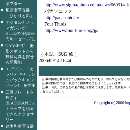
ダプター
http://www.sigma-photo.co.jp/news/060914_i
■
那須潔写真展
パナソニック
「ひかりと影」
http://panasonic.jp/
■
デジタルカメラ
Four Thirds
マガジンが
http://www.four-thirds.org/jp/
Kindleの“雑誌99
円均一セール”に
■
GANREFに、撮
影スポットから
（ 本誌：武石 修 ）
投稿写真を探せ
2006/09/14 16:44
る新機能
■
エプソン、「カ
ラリオ キャッシ
・記事の情報は執筆時または掲載時のものであり、現状では異なる可
ュバックキャン
・記事の内容につき、個別にご回答することはいたしかねます。
ペーン!」を実施
・記事、写真、図表などの著作権は著作者に帰属します。無断転用・
■
い合わせください。
三脚プレートを
外さず
Copyright (c) 2006 Imp
BLACKRAPIDス
トラップを脱着
できるアクセサ
リー
■
鈴木和幸写真展