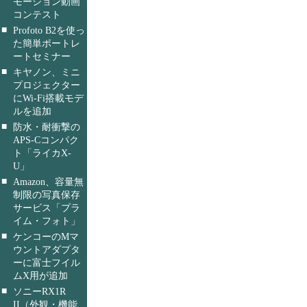
モーション動画
コンテスト
■
Profoto B2を使っ
た簡単ポートレ
ートセミナー
■
キヤノン、ミニ
プロジェクター
にWi-Fi搭載モデ
ルを追加
■
防水・耐衝撃の
APS-Cコンパク
ト「ライカX-
U」
■
Amazon、容量無
制限の写真保存
サービス「プラ
イム・フォト」
■
ケンコーのMマ
ウントアダプタ
ーに富士フイル
ムX用が追加
■
ソニーRX1R
II（外観・機能