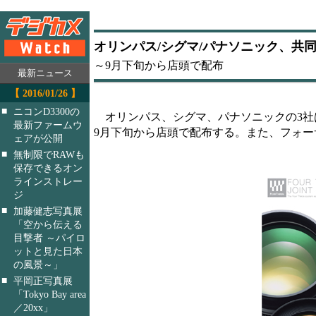
オリンパス/シグマ/パナソニック、共
～9月下旬から店頭で配布
最新ニュース
【 2016/01/26 】
■
ニコンD3300の
オリンパス、シグマ、パナソニックの3社
最新ファームウ
9月下旬から店頭で配布する。また、フォー
ェアが公開
■
無制限でRAWも
保存できるオン
ラインストレー
ジ
■
加藤健志写真展
「空から伝える
目撃者 ～パイロ
ットと見た日本
の風景～」
■
平岡正写真展
「Tokyo Bay area
／20xx」