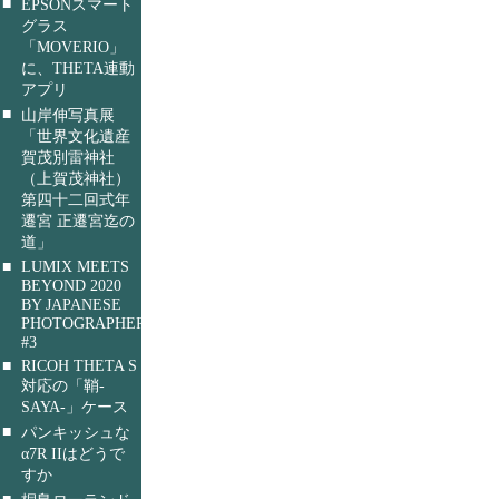
■
EPSONスマート
グラス
「MOVERIO」
に、THETA連動
アプリ
■
山岸伸写真展
「世界文化遺産
賀茂別雷神社
（上賀茂神社）
第四十二回式年
遷宮 正遷宮迄の
道」
■
LUMIX MEETS
BEYOND 2020
BY JAPANESE
PHOTOGRAPHERS
#3
■
RICOH THETA S
対応の「鞘-
SAYA-」ケース
■
パンキッシュな
α7R IIはどうで
すか
■