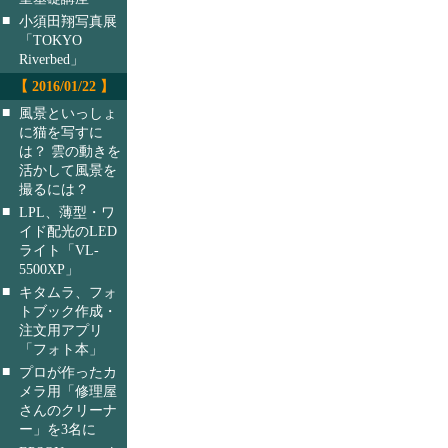
■
小須田翔写真展
「TOKYO
Riverbed」
【 2016/01/22 】
■
風景といっしょ
に猫を写すに
は？ 雲の動きを
活かして風景を
撮るには？
■
LPL、薄型・ワ
イド配光のLED
ライト「VL-
5500XP」
■
キタムラ、フォ
トブック作成・
注文用アプリ
「フォト本」
■
プロが作ったカ
メラ用「修理屋
さんのクリーナ
ー」を3名に