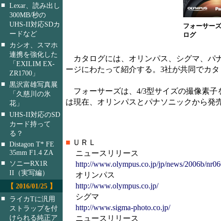
■
Lexar、読み出し
300MB/秒の
UHS-II対応SDカ
フォーサー
ードなど
ログ
■
カシオ、スマホ
連携を強化した
カタログには、オリンパス、シグマ、パナソ
「EXILIM EX-
ージにわたって紹介する。3社が共同でカ
ZR1700」
■
黒沢富雄写真展
フォーサーズは、4/3型サイズの撮像素
「久慈川の氷
は現在、オリンパスとパナソニックから発
花」
■
UHS-II対応のSD
カード持って
る？
■
ＵＲＬ
■
Distagon T* FE
35mm F1.4 ZA
ニュースリリース
■
ソニーRX1R
http://www.olympus.co.jp/jp/news/2006b/nr06
II（実写編）
オリンパス
http://www.olympus.co.jp/
【 2016/01/25 】
シグマ
■
ライカTに汎用
http://www.sigma-photo.co.jp/
ストラップを付
けられる純正ア
ニュースリリース