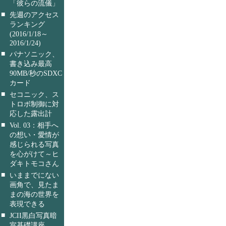
「彼らの流儀」
■
先週のアクセス
ランキング
(2016/1/18～
2016/1/24)
■
パナソニック、
書き込み最高
90MB/秒のSDXC
カード
■
セコニック、ス
トロボ制御に対
応した露出計
■
Vol. 03：相手へ
の想い・愛情が
感じられる写真
を心がけて～ヒ
ダキトモコさん
■
いままでにない
画角で、見たま
まの海の世界を
表現できる
■
JCII黒白写真暗
室基礎講座