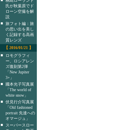
桐島ローランド
氏が秋葉原でド
ローン空撮を解
説
■
旅フォト編：旅
の思い出を美し
く記録する高画
質レンズ
【 2016/01/21 】
■
ロモグラフィ
ー、ロシアレン
ズ復刻第2弾
「New Jupiter
3+」
■
國本光子写真展
「The world of
white snow」
■
伏見行介写真展
「Old fashioned
portrait 先達への
オマージュ」
■
スーパースロー