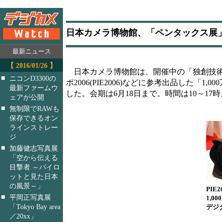
日本カメラ博物館、「ペンタックス展」
最新ニュース
【 2016/01/26 】
日本カメラ博物館は、開催中の「独創技術
■
ニコンD3300の
ポ2006(PIE2006)などに参考出品した「1
最新ファームウ
した。会期は6月18日まで。時間は10～1
ェアが公開
■
無制限でRAWも
保存できるオン
ラインストレー
ジ
■
加藤健志写真展
「空から伝える
目撃者 ～パイロ
ットと見た日本
の風景～」
PIE
■
平岡正写真展
1,0
「Tokyo Bay area
デジ
／20xx」