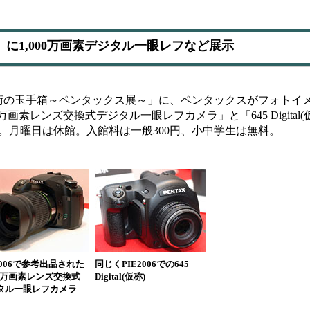
に1,000万画素デジタル一眼レフなど展示
の玉手箱～ペンタックス展～」に、ペンタックスがフォトイ
,000万画素レンズ交換式デジタル一眼レフカメラ」と「645 Digita
7時。月曜日は休館。入館料は一般300円、小中学生は無料。
2006で参考出品された
同じくPIE2006での645
00万画素レンズ交換式
Digital(仮称)
タル一眼レフカメラ