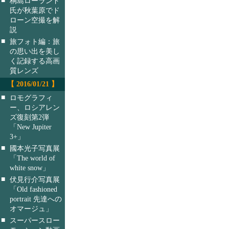
桐島ローランド
氏が秋葉原でド
ローン空撮を解
説
■
旅フォト編：旅
の思い出を美し
く記録する高画
質レンズ
【 2016/01/21 】
■
ロモグラフィ
ー、ロシアレン
ズ復刻第2弾
「New Jupiter
3+」
■
國本光子写真展
「The world of
white snow」
■
伏見行介写真展
「Old fashioned
portrait 先達への
オマージュ」
■
スーパースロー