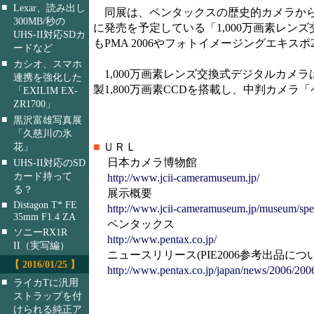
■
Lexar、読み出し
同展は、ペンタックスの歴史的カメラから
300MB/秒の
に発売を予定している「1,000万画素レンズ交
UHS-II対応SDカ
もPMA 2006やフォトイメージングエキスポ2
ードなど
■
カシオ、スマホ
1,000万画素レンズ交換式デジタルカメラは、
連携を強化した
製1,800万画素CCDを搭載し、中判カメ
「EXILIM EX-
ZR1700」
■
黒沢富雄写真展
「久慈川の氷
■
ＵＲＬ
花」
日本カメラ博物館
■
UHS-II対応のSD
カード持って
http://www.jcii-cameramuseum.jp/
る？
展示概要
■
Distagon T* FE
http://www.jcii-cameramuseum.jp/museum/spec
35mm F1.4 ZA
ペンタックス
■
ソニーRX1R
http://www.pentax.co.jp/
II（実写編）
ニュースリリース(PIE2006参考出品につい
【 2016/01/25 】
http://www.pentax.co.jp/japan/news/2006/200
■
ライカTに汎用
ストラップを付
けられる純正ア