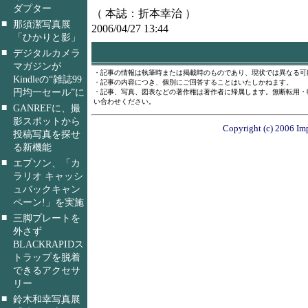
ダプター
（ 本誌：折本幸治 ）
■
那須潔写真展
2006/04/27 13:44
「ひかりと影」
■
デジタルカメラ
マガジンが
・記事の情報は執筆時または掲載時のものであり、現状では異なる可
Kindleの“雑誌99
・記事の内容につき、個別にご回答することはいたしかねます。
円均一セール”に
・記事、写真、図表などの著作権は著作者に帰属します。無断転用・
い合わせください。
■
GANREFに、撮
影スポットから
Copyright (c) 2006 Imp
投稿写真を探せ
る新機能
■
エプソン、「カ
ラリオ キャッシ
ュバックキャン
ペーン!」を実施
■
三脚プレートを
外さず
BLACKRAPIDス
トラップを脱着
できるアクセサ
リー
■
鈴木和幸写真展