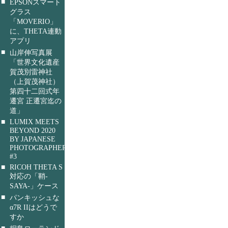
■
EPSONスマート
グラス
「MOVERIO」
に、THETA連動
アプリ
■
山岸伸写真展
「世界文化遺産
賀茂別雷神社
（上賀茂神社）
第四十二回式年
遷宮 正遷宮迄の
道」
■
LUMIX MEETS
BEYOND 2020
BY JAPANESE
PHOTOGRAPHERS
#3
■
RICOH THETA S
対応の「鞘-
SAYA-」ケース
■
パンキッシュな
α7R IIはどうで
すか
■