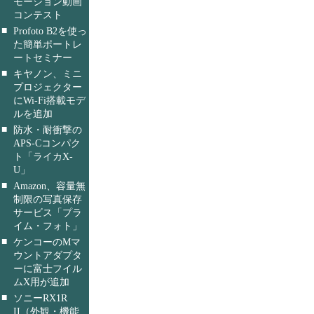
モーション動画
コンテスト
■
Profoto B2を使っ
た簡単ポートレ
ートセミナー
■
キヤノン、ミニ
プロジェクター
にWi-Fi搭載モデ
ルを追加
■
防水・耐衝撃の
APS-Cコンパク
ト「ライカX-
U」
■
Amazon、容量無
制限の写真保存
サービス「プラ
イム・フォト」
■
ケンコーのMマ
ウントアダプタ
ーに富士フイル
ムX用が追加
■
ソニーRX1R
II（外観・機能