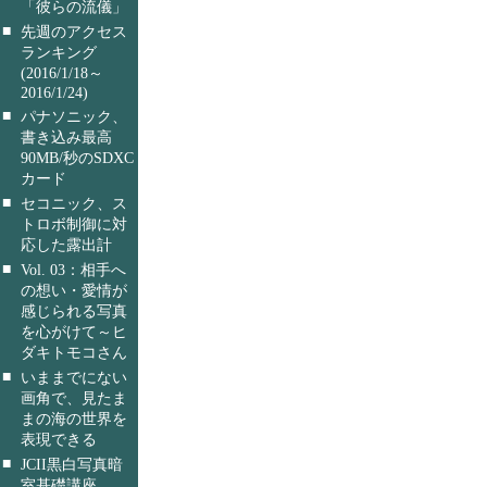
「彼らの流儀」
■
先週のアクセス
ランキング
(2016/1/18～
2016/1/24)
■
パナソニック、
書き込み最高
90MB/秒のSDXC
カード
■
セコニック、ス
トロボ制御に対
応した露出計
■
Vol. 03：相手へ
の想い・愛情が
感じられる写真
を心がけて～ヒ
ダキトモコさん
■
いままでにない
画角で、見たま
まの海の世界を
表現できる
■
JCII黒白写真暗
室基礎講座