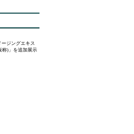
メージングエキス
l(仮称)」を追加展示