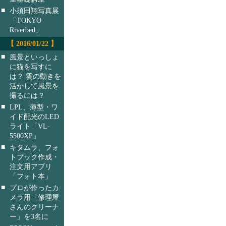
■
小須田翔写真展
「TOKYO
Riverbed」
【 2016/01/22 】
■
風景といっしょ
に猫を写すに
は？ 雲の動きを
活かして風景を
撮るには？
■
LPL、薄型・ワ
イド配光のLED
ライト「VL-
5500XP」
■
キタムラ、フォ
トブック作成・
注文用アプリ
「フォト本」
■
プロが作ったカ
メラ用「修理屋
さんのクリーナ
ー」を3名に