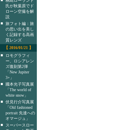
桐島ローランド
氏が秋葉原でド
ローン空撮を解
説
■
旅フォト編：旅
の思い出を美し
く記録する高画
質レンズ
【 2016/01/21 】
■
ロモグラフィ
ー、ロシアレン
ズ復刻第2弾
「New Jupiter
3+」
■
國本光子写真展
「The world of
white snow」
■
伏見行介写真展
「Old fashioned
portrait 先達への
オマージュ」
■
スーパースロー