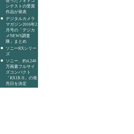
使ったフォトコ
ンテストの受賞
作品が発表
■
デジタルカメラ
マガジン2016年2
月号の「デジカ
メNEWS調査
隊」まとめ
■
ソニーRXシリー
ズ
■
ソニー、約4,240
万画素フルサイ
ズコンパクト
「RX1R II」の発
売日を決定