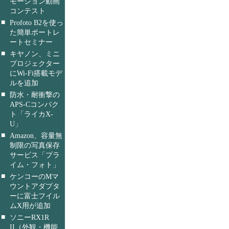
モーション動画
コンテスト
■
Profoto B2を使っ
た簡単ポートレ
ートセミナー
■
キヤノン、ミニ
プロジェクター
にWi-Fi搭載モデ
ルを追加
■
防水・耐衝撃の
APS-Cコンパク
ト「ライカX-
U」
■
Amazon、容量無
制限の写真保存
サービス「プラ
イム・フォト」
■
ケンコーのMマ
ウントアダプタ
ーに富士フイル
ムX用が追加
■
ソニーRX1R
II（外観・機能