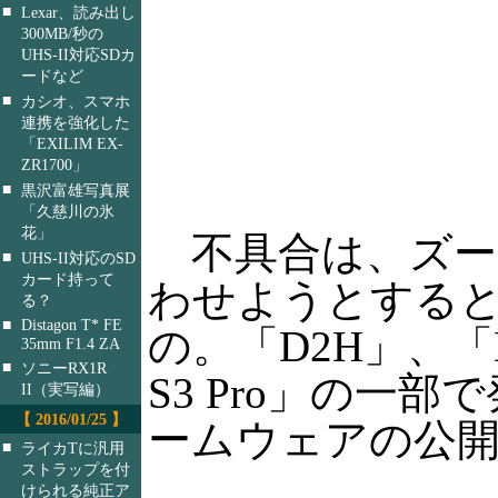
■
Lexar、読み出し
300MB/秒の
UHS-II対応SDカ
ードなど
■
カシオ、スマホ
連携を強化した
「EXILIM EX-
ZR1700」
■
黒沢富雄写真展
「久慈川の氷
花」
不具合は、ズー
■
UHS-II対応のSD
カード持って
わせようとする
る？
■
Distagon T* FE
の。「D2H」、「D70
35mm F1.4 ZA
■
ソニーRX1R
S3 Pro」の一
II（実写編）
【 2016/01/25 】
ームウェアの公
■
ライカTに汎用
ストラップを付
けられる純正ア