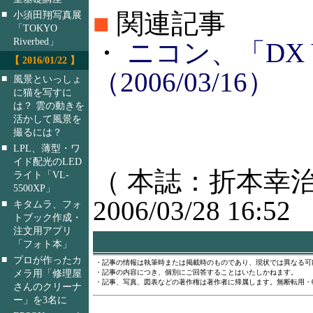
■
関連記事
■
小須田翔写真展
「TOKYO
Riverbed」
・
ニコン、「DX VR
【 2016/01/22 】
（2006/03/16）
■
風景といっしょ
に猫を写すに
は？ 雲の動きを
活かして風景を
撮るには？
■
LPL、薄型・ワ
イド配光のLED
（ 本誌：折本幸治
ライト「VL-
5500XP」
2006/03/28 16:52
■
キタムラ、フォ
トブック作成・
注文用アプリ
「フォト本」
■
プロが作ったカ
・記事の情報は執筆時または掲載時のものであり、現状では異なる可
メラ用「修理屋
・記事の内容につき、個別にご回答することはいたしかねます。
・記事、写真、図表などの著作権は著作者に帰属します。無断転用・
さんのクリーナ
ー」を3名に