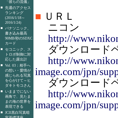
「彼らの流儀」
■
先週のアクセス
■
ＵＲＬ
ランキング
(2016/1/18～
2016/1/24)
ニコン
■
パナソニック、
書き込み最高
http://www.nikon
90MB/秒のSDXC
カード
ダウンロードページ
■
セコニック、ス
トロボ制御に対
http://www.niko
応した露出計
■
Vol. 03：相手へ
image.com/jpn/supp
の想い・愛情が
感じられる写真
ダウンロードページ(
を心がけて～ヒ
ダキトモコさん
http://www.niko
■
いままでにない
画角で、見たま
image.com/jpn/supp
まの海の世界を
表現できる
■
JCII黒白写真暗
室基礎講座