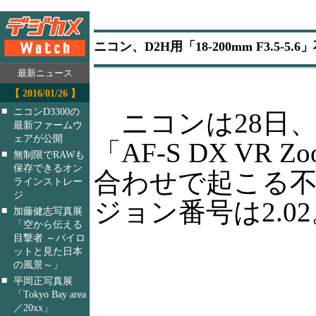
ニコン、D2H用「18-200mm F3.5-
最新ニュース
【 2016/01/26 】
■
ニコンD3300の
ニコンは28日、
最新ファームウ
ェアが公開
「AF-S DX VR Zo
■
無制限でRAWも
保存できるオン
合わせで起こる
ラインストレー
ジ
ジョン番号は2.0
■
加藤健志写真展
「空から伝える
目撃者 ～パイロ
ットと見た日本
の風景～」
■
平岡正写真展
「Tokyo Bay area
／20xx」