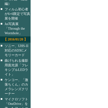
編）
■
フィルム初心者
が6×6限定で写真
展を開催
■
Jui写真展
「Through the
Wormhole」
【 2016/01/20 】
■
ソニー、UHS-II
対応のSDXCメ
モリーカード
■
曲げられる撮影
用面光源「フレ
キシブルLEDラ
イト」
■
ケンコー、「激
落ちくん」のカ
メラレンズクリ
ーナー
■
マイクロソフト
「OneDrive」を