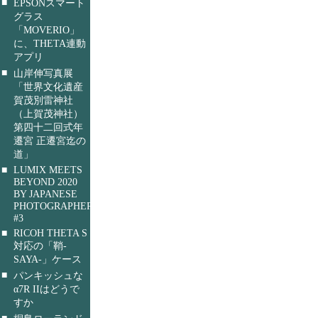
■
EPSONスマート
グラス
「MOVERIO」
に、THETA連動
アプリ
■
山岸伸写真展
「世界文化遺産
賀茂別雷神社
（上賀茂神社）
第四十二回式年
遷宮 正遷宮迄の
道」
■
LUMIX MEETS
BEYOND 2020
BY JAPANESE
PHOTOGRAPHERS
#3
■
RICOH THETA S
対応の「鞘-
SAYA-」ケース
■
パンキッシュな
α7R IIはどうで
すか
■