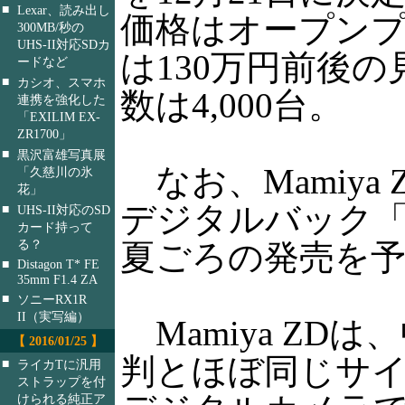
■
Lexar、読み出し
価格はオープン
300MB/秒の
UHS-II対応SDカ
は130万円前後
ードなど
■
カシオ、スマホ
数は4,000台。
連携を強化した
「EXILIM EX-
ZR1700」
■
黒沢富雄写真展
なお、Mamiya
「久慈川の氷
花」
デジタルバック「Z
■
UHS-II対応のSD
カード持って
る？
夏ごろの発売を
■
Distagon T* FE
35mm F1.4 ZA
■
ソニーRX1R
II（実写編）
Mamiya ZDは、
【 2016/01/25 】
判とほぼ同じサイ
■
ライカTに汎用
ストラップを付
けられる純正ア