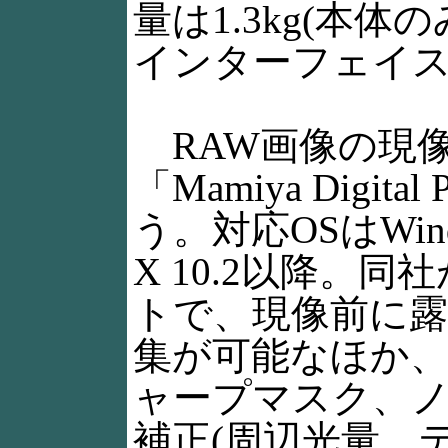
量は1.3kg(本体
インターフェイスはI
RAW画像の現
「Mamiya Digita
う。対応OSはWindo
X 10.2以降。
トで、現像前に露
集が可能なほか
ャープマスク、
補正(周辺光量、