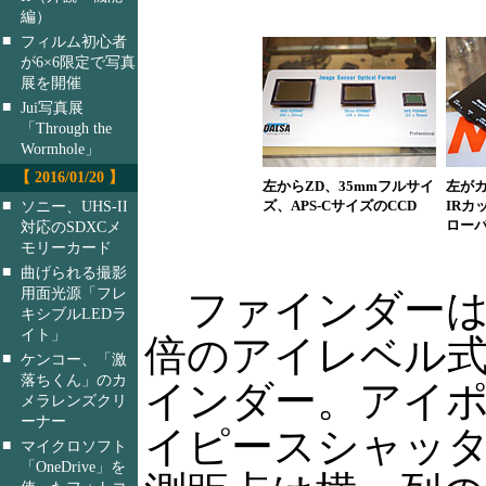
編）
■
フィルム初心者
が6×6限定で写真
展を開催
■
Jui写真展
「Through the
Wormhole」
【 2016/01/20 】
左からZD、35mmフルサイ
左が
■
ソニー、UHS-II
ズ、APS-CサイズのCCD
IRカ
ロー
対応のSDXCメ
モリーカード
■
曲げられる撮影
用面光源「フレ
ファインダーは視野
キシブルLEDラ
イト」
倍のアイレベル
■
ケンコー、「激
落ちくん」のカ
インダー。アイポ
メラレンズクリ
ーナー
イピースシャッタ
■
マイクロソフト
「OneDrive」を