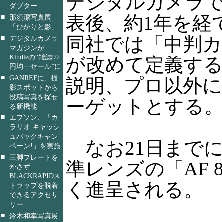
デジタルカメラで、Ph
ダプター
表後、約1年を経
■
那須潔写真展
「ひかりと影」
同社では「中判
■
デジタルカメラ
マガジンが
Kindleの“雑誌99
が改めて定義す
円均一セール”に
■
GANREFに、撮
説明、プロ以外
影スポットから
投稿写真を探せ
ーゲットとする
る新機能
■
エプソン、「カ
ラリオ キャッシ
ュバックキャン
なお21日まで
ペーン!」を実施
■
三脚プレートを
準レンズの「AF 8
外さず
BLACKRAPIDス
く進呈される。
トラップを脱着
できるアクセサ
リー
■
鈴木和幸写真展