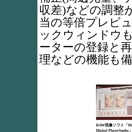
収差)などの調整
当の等倍プレビ
ックウィンドウ
ーターの登録と
理などの機能も
RAW現像ソフト「Ma
Digital PhotoStudio