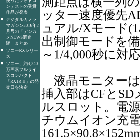
測距点は横一列の
使ったフォトコ
ンテストの受賞
ッター速度優先AE
作品が発表
■
デジタルカメラ
ュアル/Xモード(1
マガジン2016年2
月号の「デジカ
出制御モードを備
メNEWS調査
隊」まとめ
■
～1/4,000秒
ソニーRXシリー
ズ
■
ソニー、約4,240
万画素フルサイ
ズコンパクト
液晶モニターは1
「RX1R II」の発
売日を決定
挿入部はCFとS
ルスロット。電源は
チウムイオン充
161.5×90.8×1