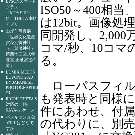
■
EPSONスマート
ISO50～400相当
グラス
「MOVERIO」
に、THETA連動
は12bit。画像処理
アプリ
■
山岸伸写真展
同開発し、2,000
「世界文化遺産
賀茂別雷神社
コマ/秒、10コ
（上賀茂神社）
第四十二回式年
る。
遷宮 正遷宮迄の
道」
■
LUMIX MEETS
BEYOND 2020
ローパスフィル
BY JAPANESE
PHOTOGRAPHERS
#3
も発表時と同様に
■
RICOH THETA S
対応の「鞘-
件にあわせ、付属
SAYA-」ケース
■
パンキッシュな
の代わりに、別
α7R IIはどうで
すか
■