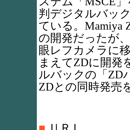
ステム「MSCE
判デジタルバッ
ている。Mamiy
の開発だったが
眼レフカメラに
まえてZDに開発
ルバックの「ZD
ZDとの同時発売
■
ＵＲＬ