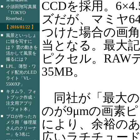
CCDを採用。6×
■
小須田翔写真展
「TOKYO
ズだが、マミヤ645
Riverbed」
【 2016/01/22 】
つけた場合の画角は
■
風景といっしょ
当となる。最大記録解
に猫を写すに
は？ 雲の動きを
活かして風景を
ピクセル。RAW
撮るには？
■
LPL、薄型・ワ
35MB。
イド配光のLED
ライト「VL-
5500XP」
■
キタムラ、フォ
同社が「最大の
トブック作成・
注文用アプリ
のが9μmの画素
「フォト本」
■
プロが作ったカ
により、余裕の
メラ用「修理屋
さんのクリーナ
広いラチチュー
ー」を3名に