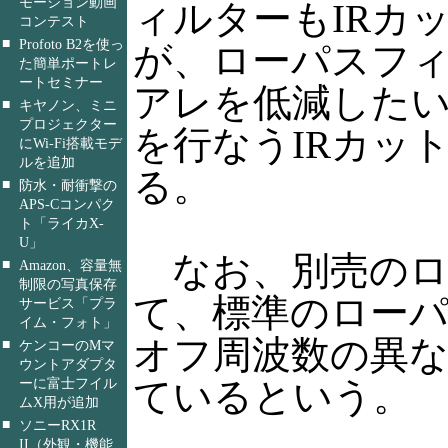
モーション動画
ィルターもIRカ
コンテスト
■
Profoto B2を使っ
が、ローパスフ
た簡単ポートレ
ートセミナー
アレを低減したい
■
キヤノン、ミニ
プロジェクター
を行なうIRカッ
にWi-Fi搭載モデ
ルを追加
る。
■
防水・耐衝撃の
APS-Cコンパク
ト「ライカX-
U」
なお、別売のロ
■
Amazon、容量無
制限の写真保存
て、標準のロー
サービス「プラ
イム・フォト」
オフ周波数の異
■
ケンコーのMマ
ウントアダプタ
ーに富士フイル
ているという。
ムX用が追加
■
ソニーRX1R
II（外観・機能