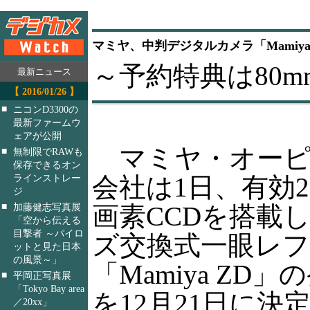
マミヤ、中判デジタルカメラ「Mamiya
～予約特典は80mm
最新ニュース
【 2016/01/26 】
■
ニコンD3300の
最新ファームウ
ェアが公開
マミヤ・オーピ
■
無制限でRAWも
保存できるオン
会社は1日、有効2,
ラインストレー
ジ
■
画素CCDを搭載
加藤健志写真展
「空から伝える
目撃者 ～パイロ
ズ交換式一眼レ
ットと見た日本
の風景～」
「Mamiya ZD」
■
平岡正写真展
「Tokyo Bay area
を12月21日に決
／20xx」