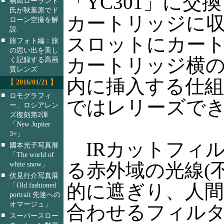
「YC301」に
桐島ローランド
氏が秋葉原でド
カートリッジに
ローン空撮を解
説
スロットにカー
■
旅フォト編：旅
の思い出を美し
カートリッジ横
く記録する高画
質レンズ
内に挿入する仕
【 2016/01/21 】
■
ロモグラフィ
ではレリーズで
ー、ロシアレン
ズ復刻第2弾
「New Jupiter
3+」
IRカットフィル
■
國本光子写真展
「The world of
る赤外域の光線(
white snow」
■
伏見行介写真展
的に遮ぎり、人
「Old fashioned
portrait 先達への
オマージュ」
合わせるフィル
■
スーパースロー