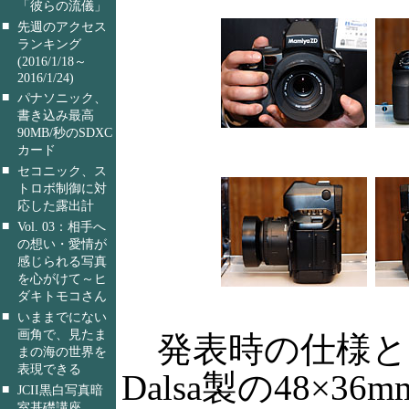
「彼らの流儀」
■
先週のアクセス
ランキング
(2016/1/18～
2016/1/24)
■
パナソニック、
書き込み最高
90MB/秒のSDXC
カード
■
セコニック、ス
トロボ制御に対
応した露出計
■
Vol. 03：相手へ
の想い・愛情が
感じられる写真
を心がけて～ヒ
ダキトモコさん
■
いままでにない
画角で、見たま
発表時の仕様と
まの海の世界を
表現できる
Dalsa製の48×3
■
JCII黒白写真暗
室基礎講座