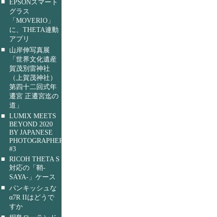
■
EPSONスマート
グラス
「MOVERIO」
に、THETA連動
アプリ
■
山岸伸写真展
「世界文化遺産
賀茂別雷神社
（上賀茂神社）
第四十二回式年
遷宮 正遷宮迄の
道」
■
LUMIX MEETS
BEYOND 2020
BY JAPANESE
PHOTOGRAPHERS
#3
■
RICOH THETA S
対応の「鞘-
SAYA-」ケース
■
パンキッシュな
α7R IIはどうで
すか
■