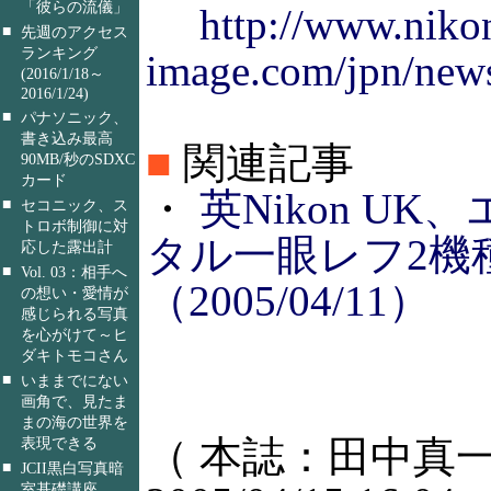
「彼らの流儀」
http://www.niko
■
先週のアクセス
ランキング
image.com/jpn/new
(2016/1/18～
2016/1/24)
■
パナソニック、
書き込み最高
■
関連記事
90MB/秒のSDXC
カード
・
英Nikon U
■
セコニック、ス
トロボ制御に対
タル一眼レフ2機
応した露出計
■
Vol. 03：相手へ
（2005/04/11）
の想い・愛情が
感じられる写真
を心がけて～ヒ
ダキトモコさん
■
いままでにない
画角で、見たま
まの海の世界を
（ 本誌：田中真一
表現できる
■
JCII黒白写真暗
室基礎講座