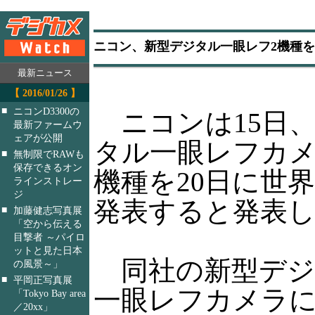
ニコン、新型デジタル一眼レフ2機種を
最新ニュース
【 2016/01/26 】
■
ニコンD3300の
ニコンは15日
最新ファームウ
ェアが公開
タル一眼レフカメ
■
無制限でRAWも
保存できるオン
機種を20日に世
ラインストレー
ジ
発表すると発表
■
加藤健志写真展
「空から伝える
目撃者 ～パイロ
ットと見た日本
同社の新型デジ
の風景～」
■
平岡正写真展
一眼レフカメラに
「Tokyo Bay area
／20xx」