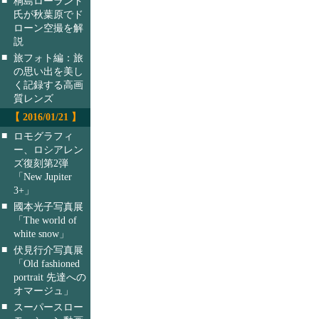
桐島ローランド
氏が秋葉原でド
ローン空撮を解
説
■
旅フォト編：旅
の思い出を美し
く記録する高画
質レンズ
【 2016/01/21 】
■
ロモグラフィ
ー、ロシアレン
ズ復刻第2弾
「New Jupiter
3+」
■
國本光子写真展
「The world of
white snow」
■
伏見行介写真展
「Old fashioned
portrait 先達への
オマージュ」
■
スーパースロー