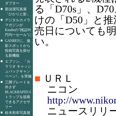
ダプター
る「D70s」、D
■
那須潔写真展
「ひかりと影」
けの「D50」と
■
デジタルカメラ
マガジンが
売日についても
Kindleの“雑誌99
円均一セール”に
い。
■
GANREFに、撮
影スポットから
投稿写真を探せ
る新機能
■
エプソン、「カ
ラリオ キャッシ
ュバックキャン
■
ＵＲＬ
ペーン!」を実施
■
三脚プレートを
ニコン
外さず
BLACKRAPIDス
http://www.nikon
トラップを脱着
できるアクセサ
リー
ニュースリリ
■
鈴木和幸写真展