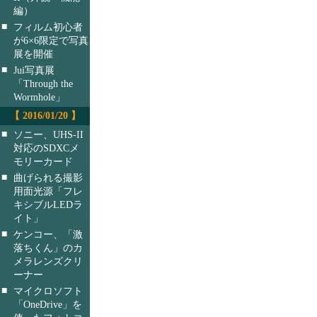
編）
■
フィルム初心者
が6×6限定で写真
展を開催
■
Jui写真展
「Through the
Wormhole」
【 2016/01/20 】
■
ソニー、UHS-II
対応のSDXCメ
モリーカード
■
曲げられる撮影
用面光源「フレ
キシブルLEDラ
イト」
■
ケンコー、「激
落ちくん」のカ
メラレンズクリ
ーナー
■
マイクロソフト
「OneDrive」を