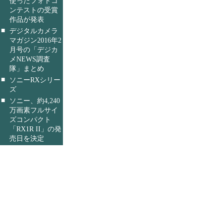
使ったフォトコ
ンテストの受賞
作品が発表
■
デジタルカメラ
マガジン2016年2
月号の「デジカ
メNEWS調査
隊」まとめ
■
ソニーRXシリー
ズ
■
ソニー、約4,240
万画素フルサイ
ズコンパクト
「RX1R II」の発
売日を決定