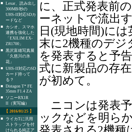
に、正式発表前の
■
Lexar、読み出し
300MB/秒の
ーネットで流出す
UHS-II対応SDカ
ードなど
■
日(現地時間)には英
カシオ、スマホ
連携を強化した
「EXILIM EX-
末に2機種のデジ
ZR1700」
■
黒沢富雄写真展
を発表すると予
「久慈川の氷
花」
式に新製品の存
■
UHS-II対応のSD
カード持って
が初めて。
る？
■
Distagon T* FE
35mm F1.4 ZA
■
ソニーRX1R
ニコンは発表予
II（実写編）
【 2016/01/25 】
ックなどを明ら
■
ライカTに汎用
ストラップを付
発表される2機種
けられる純正ア