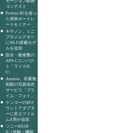
モーション動画
コンテスト
■
Profoto B2を使っ
た簡単ポートレ
ートセミナー
■
キヤノン、ミニ
プロジェクター
にWi-Fi搭載モデ
ルを追加
■
防水・耐衝撃の
APS-Cコンパク
ト「ライカX-
U」
■
Amazon、容量無
制限の写真保存
サービス「プラ
イム・フォト」
■
ケンコーのMマ
ウントアダプタ
ーに富士フイル
ムX用が追加
■
ソニーRX1R
II（外観・機能