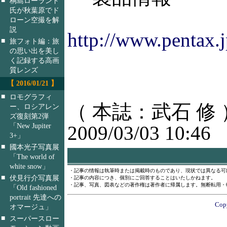
桐島ローランド
氏が秋葉原でド
ローン空撮を解
説
http://www.pentax.j
■
旅フォト編：旅
の思い出を美し
く記録する高画
質レンズ
【 2016/01/21 】
■
ロモグラフィ
（ 本誌：武石 修 
ー、ロシアレン
ズ復刻第2弾
「New Jupiter
2009/03/03 10:46
3+」
■
國本光子写真展
「The world of
white snow」
・記事の情報は執筆時または掲載時のものであり、現状では異なる可
■
伏見行介写真展
・記事の内容につき、個別にご回答することはいたしかねます。
・記事、写真、図表などの著作権は著作者に帰属します。無断転用・
「Old fashioned
portrait 先達への
Copy
オマージュ」
■
スーパースロー