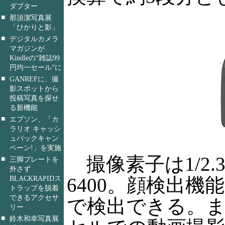
ダプター
■
那須潔写真展
「ひかりと影」
■
デジタルカメラ
マガジンが
Kindleの“雑誌99
円均一セール”に
■
GANREFに、撮
影スポットから
投稿写真を探せ
る新機能
■
エプソン、「カ
ラリオ キャッシ
ュバックキャン
ペーン!」を実施
撮像素子は1/2.3
■
三脚プレートを
外さず
6400。顔検出
BLACKRAPIDス
トラップを脱着
できるアクセサ
で検出できる。また
リー
■
鈴木和幸写真展