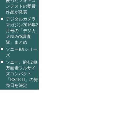
使ったフォトコ
ンテストの受賞
作品が発表
■
デジタルカメラ
マガジン2016年2
月号の「デジカ
メNEWS調査
隊」まとめ
■
ソニーRXシリー
ズ
■
ソニー、約4,240
万画素フルサイ
ズコンパクト
「RX1R II」の発
売日を決定