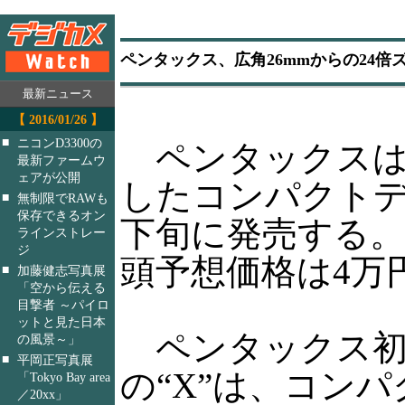
ペンタックス、広角26mmからの24倍ズ
最新ニュース
【 2016/01/26 】
■
ニコンD3300の
ペンタックスは
最新ファームウ
ェアが公開
したコンパクトデ
■
無制限でRAWも
保存できるオン
下旬に発売する
ラインストレー
ジ
頭予想価格は4万
■
加藤健志写真展
「空から伝える
目撃者 ～パイロ
ットと見た日本
ペンタックス初
の風景～」
■
平岡正写真展
の“X”は、コン
「Tokyo Bay area
／20xx」