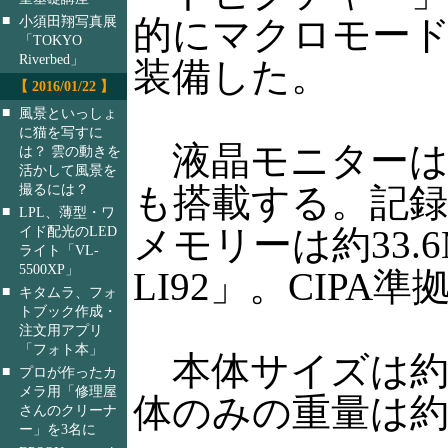
■
的にマクロモー
小須田翔写真展
「TOKYO
Riverbed」
装備した。
【 2016/01/22 】
■
風景といっしょ
に猫を写すに
液晶モニターは約2
は？ 雲の動きを
活かして風景を
撮るには？
も搭載する。記録
■
LPL、薄型・ワ
イド配光のLED
メモリーは約33.
ライト「VL-
5500XP」
LI92」。CIPA
■
キタムラ、フォ
トブック作成・
注文用アプリ
「フォト本」
本体サイズは約110
■
プロが作ったカ
メラ用「修理屋
体のみの重量は約3
さんのクリーナ
ー」を3名に