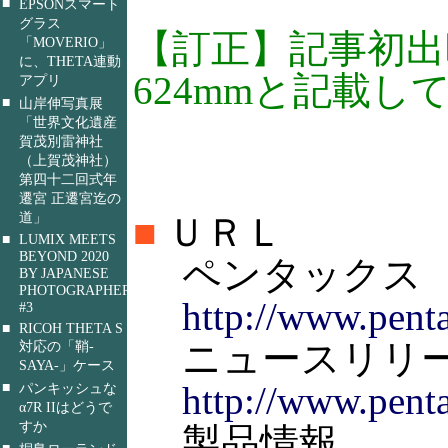
■
EPSONスマート
グラス
【訂正】記事初出
「MOVERIO」
に、THETA連動
624mmと記載し
アプリ
■
山岸伸写真展
「世界文化遺産
賀茂別雷神社
（上賀茂神社）
第四十二回式年
遷宮 正遷宮迄の
道」
■
ＵＲＬ
■
LUMIX MEETS
BEYOND 2020
ペンタックス
BY JAPANESE
PHOTOGRAPHERS
http://www.penta
#3
■
RICOH THETA S
ニュースリリ
対応の「鞘-
SAYA-」ケース
■
http://www.pent
パンキッシュな
α7R IIはどうで
すか
製品情報
■