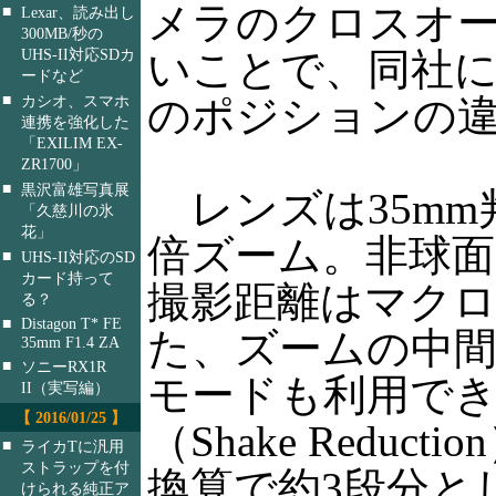
メラのクロスオーバ
■
Lexar、読み出し
300MB/秒の
いことで、同社
UHS-II対応SDカ
ードなど
■
のポジションの
カシオ、スマホ
連携を強化した
「EXILIM EX-
ZR1700」
■
黒沢富雄写真展
レンズは35mm判換
「久慈川の氷
花」
倍ズーム。非球面
■
UHS-II対応のSD
カード持って
撮影距離はマクロモ
る？
■
Distagon T* FE
た、ズームの中間
35mm F1.4 ZA
■
ソニーRX1R
モードも利用でき
II（実写編）
【 2016/01/25 】
（Shake Red
■
ライカTに汎用
ストラップを付
換算で約3段分と
けられる純正ア