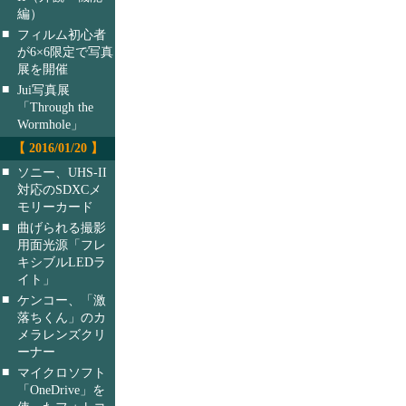
編）
■
フィルム初心者
が6×6限定で写真
展を開催
■
Jui写真展
「Through the
Wormhole」
【 2016/01/20 】
■
ソニー、UHS-II
対応のSDXCメ
モリーカード
■
曲げられる撮影
用面光源「フレ
キシブルLEDラ
イト」
■
ケンコー、「激
落ちくん」のカ
メラレンズクリ
ーナー
■
マイクロソフト
「OneDrive」を