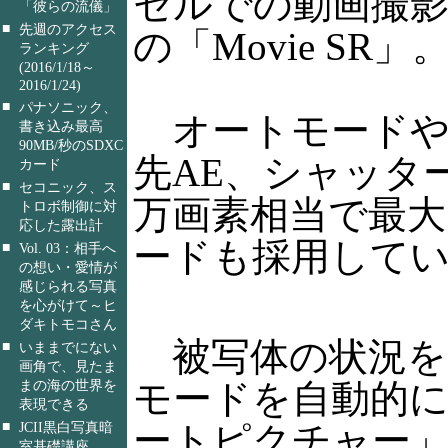
セルでの動画撮影
「彼らの流儀」
■
先週のアクセス
の「Movie SR」
ランキング
(2016/1/18～
2016/1/24)
■
パナソニック、
オートモードや
書き込み最高
90MB/秒のSDXC
先AE、シャッタ
カード
■
セコニック、ス
万画素相当で最大
トロボ制御に対
応した露出計
ードも採用して
■
Vol. 03：相手へ
の想い・愛情が
感じられる写真
を心がけて～ヒ
ダキトモコさん
被写体の状況を
■
いままでにない
画角で、見たま
モードを自動的
まの海の世界を
表現できる
■
ートピクチャー
JCII黒白写真暗
室基礎講座