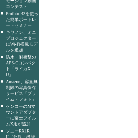
モーション動画
コンテスト
■
Profoto B2を使っ
た簡単ポートレ
ートセミナー
■
キヤノン、ミニ
プロジェクター
にWi-Fi搭載モデ
ルを追加
■
防水・耐衝撃の
APS-Cコンパク
ト「ライカX-
U」
■
Amazon、容量無
制限の写真保存
サービス「プラ
イム・フォト」
■
ケンコーのMマ
ウントアダプタ
ーに富士フイル
ムX用が追加
■
ソニーRX1R
II（外観・機能