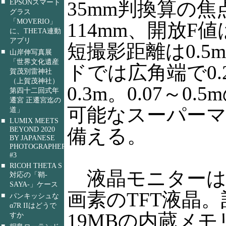
■
EPSONスマート
35mm判換算の焦
グラス
「MOVERIO」
114mm、開放F値
に、THETA連動
アプリ
短撮影距離は0.5
■
山岸伸写真展
「世界文化遺産
ドでは広角端で0.
賀茂別雷神社
（上賀茂神社）
0.3m。0.07～0
第四十二回式年
遷宮 正遷宮迄の
可能なスーパー
道」
■
LUMIX MEETS
BEYOND 2020
備える。
BY JAPANESE
PHOTOGRAPHERS
#3
■
RICOH THETA S
液晶モニターは2.
対応の「鞘-
SAYA-」ケース
画素のTFT液晶
■
パンキッシュな
α7R IIはどうで
19MBの内蔵メモ
すか
■