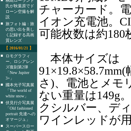
桐島ローランド
チャーカード。
氏が秋葉原でド
ローン空撮を解
説
イオン充電池。CI
■
旅フォト編：旅
の思い出を美し
可能枚数は約180
く記録する高画
質レンズ
【 2016/01/21 】
本体サイズは
■
ロモグラフィ
ー、ロシアレン
91×19.8×58.7
ズ復刻第2弾
「New Jupiter
3+」
さ)、電池とメモ
■
國本光子写真展
「The world of
ない重量は149g
white snow」
■
伏見行介写真展
クシルバー、デ
「Old fashioned
portrait 先達への
ワインレッドが
オマージュ」
■
スーパースロー