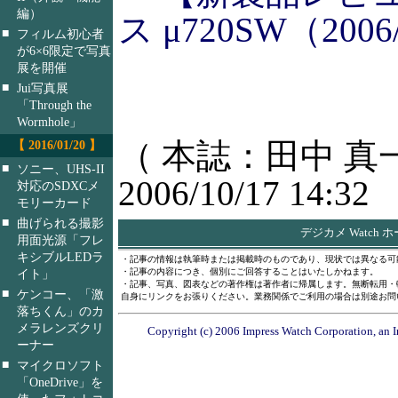
編）
ス μ720SW（2006/
■
フィルム初心者
が6×6限定で写真
展を開催
■
Jui写真展
「Through the
Wormhole」
（ 本誌：田中 真
【 2016/01/20 】
■
ソニー、UHS-II
2006/10/17 14:32
対応のSDXCメ
モリーカード
■
曲げられる撮影
デジカメ Watch 
用面光源「フレ
キシブルLEDラ
・記事の情報は執筆時または掲載時のものであり、現状では異なる可
イト」
・記事の内容につき、個別にご回答することはいたしかねます。
・記事、写真、図表などの著作権は著作者に帰属します。無断転用・
■
ケンコー、「激
自身にリンクをお張りください。業務関係でご利用の場合は別途お問
落ちくん」のカ
メラレンズクリ
Copyright (c) 2006 Impress Watch Corporation, an I
ーナー
■
マイクロソフト
「OneDrive」を