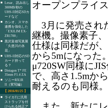
オープンプライ
■
Lexar、読み出し
300MB/秒の
UHS-II対応SDカ
ードなど
■
3月に発売されたμ
カシオ、スマホ
連携を強化した
「EXILIM EX-
継機。撮像素子
ZR1700」
■
黒沢富雄写真展
仕様は同様だが、
「久慈川の氷
花」
から5mになった
■
UHS-II対応のSD
カード持って
μ720SW同様にJ
る？
■
Distagon T* FE
で、高さ1.5mか
35mm F1.4 ZA
■
ソニーRX1R
耐えるのも同様
II（実写編）
【 2016/01/25 】
■
ライカTに汎用
ストラップを付
また、新たにレ
けられる純正ア