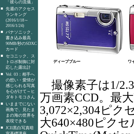
「彼らの流儀」
■
先週のアクセス
ランキング
(2016/1/18～
2016/1/24)
■
パナソニック、
書き込み最高
90MB/秒のSDXC
カード
■
セコニック、ス
ディープブルー
ワ
トロボ制御に対
応した露出計
■
Vol. 03：相手へ
の想い・愛情が
撮像素子は1/2.3
感じられる写真
を心がけて～ヒ
万画素CCD。最
ダキトモコさん
■
いままでにない
3,072×2,304
画角で、見たま
まの海の世界を
大640×480ピクセ
表現できる
■
JCII黒白写真暗
室基礎講座