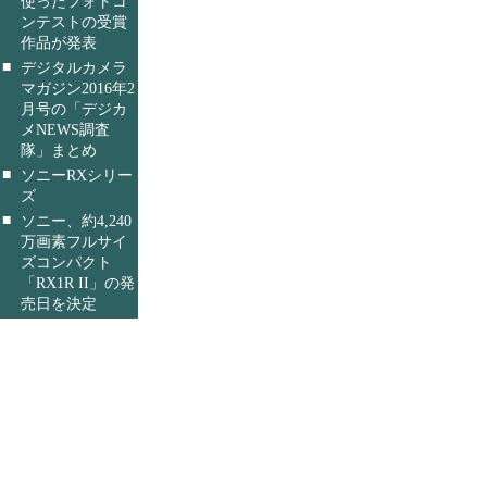
使ったフォトコ
ンテストの受賞
作品が発表
■
デジタルカメラ
マガジン2016年2
月号の「デジカ
メNEWS調査
隊」まとめ
■
ソニーRXシリー
ズ
■
ソニー、約4,240
万画素フルサイ
ズコンパクト
「RX1R II」の発
売日を決定