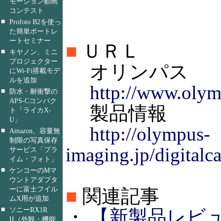
モーション動画
コンテスト
■
Profoto B2を使っ
た簡単ポートレ
ートセミナー
■
ＵＲＬ
■
キヤノン、ミニ
プロジェクター
オリンパス
にWi-Fi搭載モデ
ルを追加
http://www.olym
■
防水・耐衝撃の
APS-Cコンパク
製品情報
ト「ライカX-
U」
http://olympus-
■
Amazon、容量無
制限の写真保存
imaging.jp/digital
サービス「プラ
イム・フォト」
■
ケンコーのMマ
ウントアダプタ
ーに富士フイル
■
関連記事
ムX用が追加
■
ソニーRX1R
・
【新製品レビ
II（外観・機能