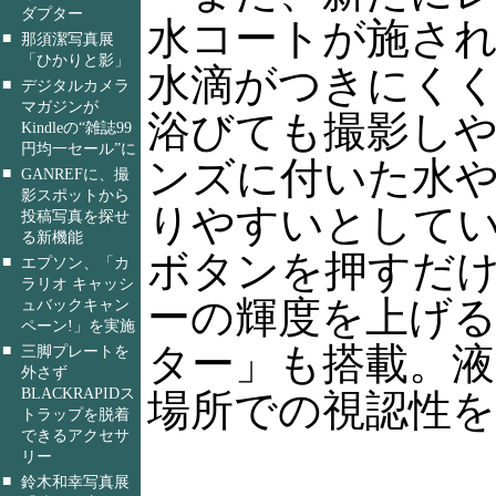
ダプター
水コートが施さ
■
那須潔写真展
「ひかりと影」
水滴がつきにく
■
デジタルカメラ
マガジンが
浴びても撮影し
Kindleの“雑誌99
円均一セール”に
ンズに付いた水
■
GANREFに、撮
影スポットから
りやすいとして
投稿写真を探せ
る新機能
ボタンを押すだ
■
エプソン、「カ
ラリオ キャッシ
ーの輝度を上げる
ュバックキャン
ペーン!」を実施
ター」も搭載。
■
三脚プレートを
外さず
BLACKRAPIDス
場所での視認性
トラップを脱着
できるアクセサ
リー
■
鈴木和幸写真展