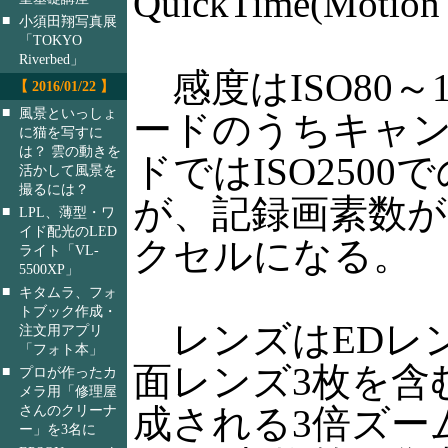
QuickTime(Motio
■
小須田翔写真展
「TOKYO
Riverbed」
感度はISO80～
【 2016/01/22 】
■
風景といっしょ
ードのうちキャン
に猫を写すに
は？ 雲の動きを
ドではISO250
活かして風景を
撮るには？
が、記録画素数が2,0
■
LPL、薄型・ワ
イド配光のLED
クセルになる。
ライト「VL-
5500XP」
■
キタムラ、フォ
トブック作成・
レンズはEDレン
注文用アプリ
「フォト本」
面レンズ3枚を含む
■
プロが作ったカ
メラ用「修理屋
さんのクリーナ
成される3倍ズー
ー」を3名に