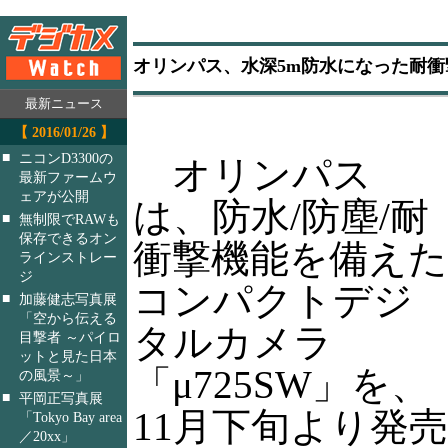
オリンパス、水深5m防水になった耐衝撃
最新ニュース
【 2016/01/26 】
■
ニコンD3300の
オリンパス
最新ファームウ
ェアが公開
は、防水/防塵/耐
■
無制限でRAWも
保存できるオン
衝撃機能を備えた
ラインストレー
ジ
コンパクトデジ
■
加藤健志写真展
「空から伝える
タルカメラ
目撃者 ～パイロ
ットと見た日本
「μ725SW」を、
の風景～」
■
平岡正写真展
11月下旬より発
「Tokyo Bay area
／20xx」