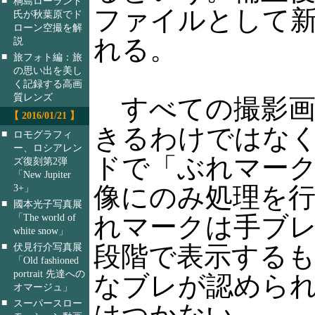
桐島ローランド
ファイルとして
氏が秋葉原でド
ローン空撮を解
れる。
説
■
旅フォト編：旅
の思い出を美し
く記録する高画
質レンズ
すべての撮影画
【 2016/01/21 】
きるわけではな
■
ロモグラフィ
ー、ロシアレン
ドで「ぶれマー
ズ復刻第2弾
「New Jupiter
3+」
像にのみ処理を
■
國本光子写真展
「The world of
れマークは手ブレ
white snow」
■
伏見行介写真展
段階で表示する
「Old fashioned
portrait 先達への
なブレが認めら
オマージュ」
■
スーパースロー