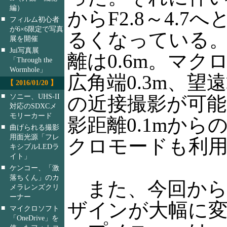
編）
からF2.8～4.7
■
フィルム初心者
が6×6限定で写真
るくなっている
展を開催
■
Jui写真展
離は0.6m。マク
「Through the
Wormhole」
広角端0.3m、望遠
【 2016/01/20 】
■
ソニー、UHS-II
の近接撮影が可
対応のSDXCメ
モリーカード
影距離0.1mから
■
曲げられる撮影
用面光源「フレ
クロモードも利
キシブルLEDラ
イト」
■
ケンコー、「激
落ちくん」のカ
また、今回から
メラレンズクリ
ーナー
ザインが大幅に
■
マイクロソフト
「OneDrive」を