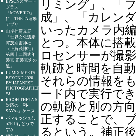
リミング」、「
■
EPSONスマート
グラス
「MOVERIO」
成」、「カレン
に、THETA連動
アプリ
いったカメラ内
■
山岸伸写真展
「世界文化遺産
とつ。本体に搭
賀茂別雷神社
（上賀茂神社）
ロセンサーが撮影
第四十二回式年
遷宮 正遷宮迄の
軌跡と時間を自動
道」
■
LUMIX MEETS
それらの情報を
BEYOND 2020
BY JAPANESE
PHOTOGRAPHERS
ード内で実行で
#3
■
RICOH THETA S
の軌跡と別の方
対応の「鞘-
SAYA-」ケース
正することで、
■
パンキッシュな
α7R IIはどうで
るという。補正
すか
■