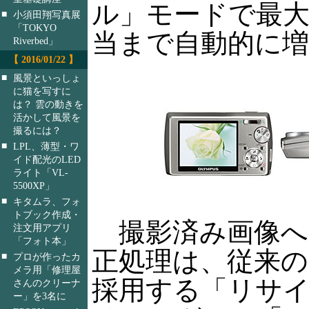
ル」モードで最大IS
■
小須田翔写真展
「TOKYO
当まで自動的に
Riverbed」
【 2016/01/22 】
■
風景といっしょ
に猫を写すに
は？ 雲の動きを
活かして風景を
撮るには？
■
LPL、薄型・ワ
イド配光のLED
ライト「VL-
5500XP」
■
キタムラ、フォ
トブック作成・
撮影済み画像へ
注文用アプリ
「フォト本」
正処理は、従来の
■
プロが作ったカ
メラ用「修理屋
採用する「リサ
さんのクリーナ
ー」を3名に