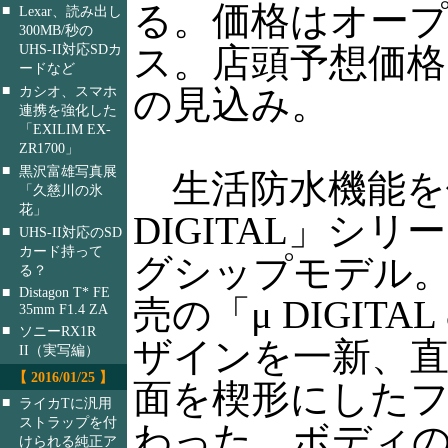
る。価格はオー
■
Lexar、読み出し
300MB/秒の
ス。店頭予想価格
UHS-II対応SDカ
ードなど
■
の見込み。
カシオ、スマホ
連携を強化した
「EXILIM EX-
ZR1700」
■
黒沢富雄写真展
生活防水機能を
「久慈川の氷
花」
DIGITAL」シ
■
UHS-II対応のSD
カード持って
グシップモデル。2
る？
■
Distagon T* FE
売の「μ DIGITA
35mm F1.4 ZA
■
ソニーRX1R
ザインを一新、
II（実写編）
【 2016/01/25 】
面を楔形にした
■
ライカTに汎用
ストラップを付
わった。ボディ
けられる純正ア