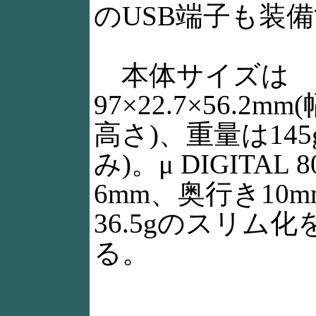
のUSB端子も装
本体サイズは
97×22.7×56.2m
高さ)、重量は145
み)。μ DIGITAL
6mm、奥行き10
36.5gのスリム
る。