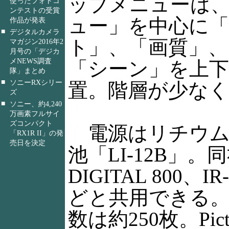
ップメニューは
使ったフォトコ
ンテストの受賞
ュー」を中心に
作品が発表
■
デジタルカメラ
ト」、「画質」、
マガジン2016年2
月号の「デジカ
メNEWS調査
「シーン」を上下
隊」まとめ
■
ソニーRXシリー
置。階層が少な
ズ
■
ソニー、約4,240
万画素フルサイ
ズコンパクト
電源はリチウム
「RX1R II」の発
売日を決定
池「LI-12B」。
DIGITAL 800、I
どと共用できる
数は約250枚。Pict