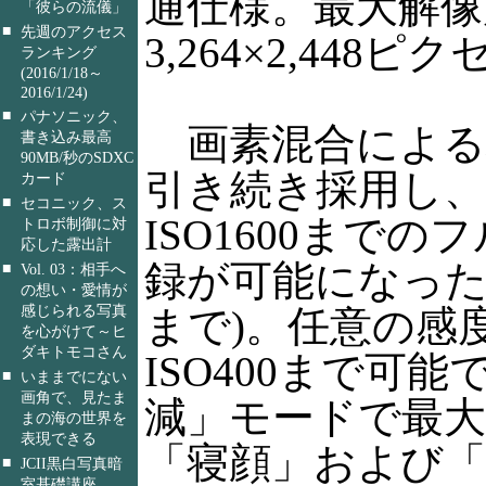
通仕様。最大解像
「彼らの流儀」
■
先週のアクセス
3,264×2,448ピ
ランキング
(2016/1/18～
2016/1/24)
■
パナソニック、
画素混合による
書き込み最高
90MB/秒のSDXC
引き続き採用し、μ
カード
■
セコニック、ス
ISO1600までの
トロボ制御に対
応した露出計
録が可能になった(従
■
Vol. 03：相手へ
の想い・愛情が
感じられる写真
まで)。任意の感
を心がけて～ヒ
ダキトモコさん
ISO400まで可
■
いままでにない
画角で、見たま
減」モードで最大IS
まの海の世界を
表現できる
「寝顔」および
■
JCII黒白写真暗
室基礎講座