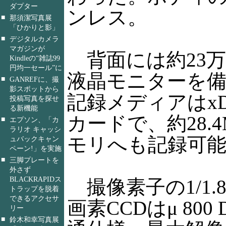
ダプター
ンレス。
■
那須潔写真展
「ひかりと影」
■
デジタルカメラ
マガジンが
背面には約23万画
Kindleの“雑誌99
円均一セール”に
液晶モニターを
■
GANREFに、撮
影スポットから
記録メディアはx
投稿写真を探せ
る新機能
カードで、約28.
■
エプソン、「カ
ラリオ キャッシ
モリへも記録可
ュバックキャン
ペーン!」を実施
■
三脚プレートを
外さず
BLACKRAPIDス
撮像素子の1/1.8
トラップを脱着
できるアクセサ
画素CCDはμ 800 
リー
■
鈴木和幸写真展