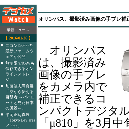
オリンパス、撮影済み画像の手ブレ補正
最新ニュース
【 2016/01/26 】
■
ニコンD3300の
オリンパス
最新ファームウ
ェアが公開
は、撮影済み
■
無制限でRAWも
保存できるオン
画像の手ブレ
ラインストレー
ジ
をカメラ内で
■
加藤健志写真展
「空から伝える
補正できるコ
目撃者 ～パイロ
ットと見た日本
ンパクトデジタ
の風景～」
■
平岡正写真展
「μ810」を3月
「Tokyo Bay area
／20xx」