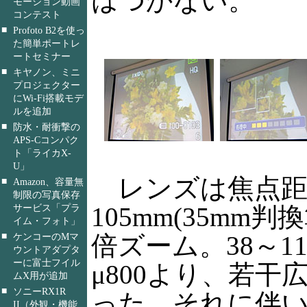
はつかない。
モーション動画
コンテスト
■
Profoto B2を使っ
た簡単ポートレ
ートセミナー
■
キヤノン、ミニ
プロジェクター
にWi-Fi搭載モデ
ルを追加
■
防水・耐衝撃の
APS-Cコンパク
ト「ライカX-
U」
レンズは焦点距
■
Amazon、容量無
制限の写真保存
サービス「プラ
105mm(35mm判
イム・フォト」
■
ケンコーのMマ
倍ズーム。38～1
ウントアダプタ
ーに富士フイル
μ800より、若干
ムX用が追加
■
ソニーRX1R
った。それに伴い、F
II（外観・機能