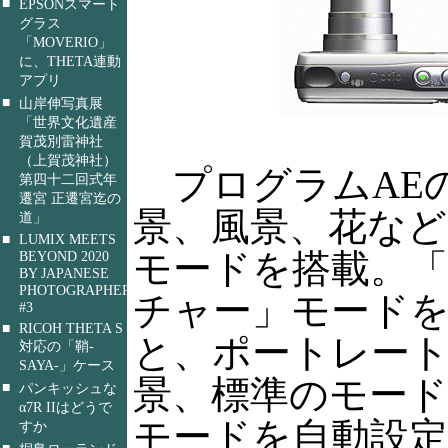
■
EPSONスマート
グラス
「MOVERIO」
に、THETA連動
アプリ
■
山岸伸写真展
「世界文化遺産
賀茂別雷神社
（上賀茂神社）
プログラムAE
第四十二回式年
遷宮 正遷宮迄の
景、風景、花など
道」
■
LUMIX MEETS
モードを搭載。
BEYOND 2020
BY JAPANESE
PHOTOGRAPHERS
チャー」モード
#3
■
RICOH THETA S
と、ポートレー
対応の「鞘-
SAYA-」ケース
景、標準のモー
■
パンキッシュな
α7R IIはどうで
モードを自動設
すか
■