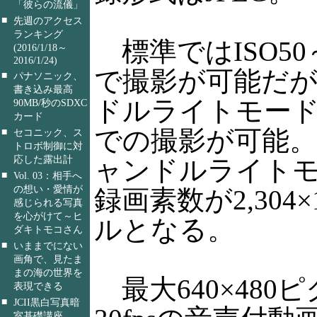
「彼らの流儀」
■
先週のアクセス
ランキング
標準ではISO50
(2016/1/18～
2016/1/24)
で撮影が可能だ
■
パナソニック、
書き込み最高
ドルライトモード」
90MB/秒のSDXC
カード
での撮影が可能
■
セコニック、ス
トロボ制御に対
応した露出計
ャンドルライト
■
Vol. 03：相手へ
の想い・愛情が
録画素数が2,304×
感じられる写真
を心がけて～ヒ
ルとなる。
ダキトモコさん
■
いままでにない
画角で、見たま
まの海の世界を
最大640×480
表現できる
■
JCII黒白写真暗
室基礎講座