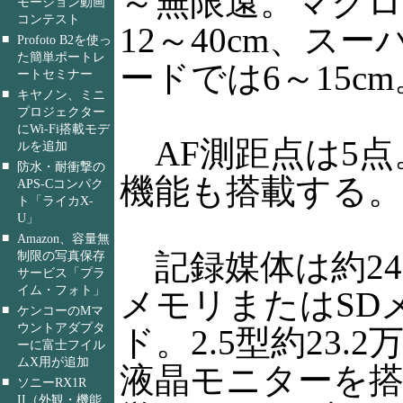
～無限遠。マク
モーション動画
コンテスト
12～40cm、ス
■
Profoto B2を使っ
た簡単ポートレ
ードでは6～15cm
ートセミナー
■
キヤノン、ミニ
プロジェクター
にWi-Fi搭載モデ
AF測距点は5点
ルを追加
■
防水・耐衝撃の
機能も搭載する。
APS-Cコンパク
ト「ライカX-
U」
■
Amazon、容量無
記録媒体は約24
制限の写真保存
サービス「プラ
イム・フォト」
メモリまたはSD
■
ケンコーのMマ
ウントアダプタ
ド。2.5型約23.2
ーに富士フイル
ムX用が追加
液晶モニターを
■
ソニーRX1R
II（外観・機能