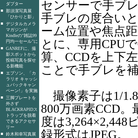
センサーで手ブ
ダプター
■
那須潔写真展
手ブレの度合い
「ひかりと影」
■
デジタルカメラ
ーム位置や焦点距
マガジンが
Kindleの“雑誌99
とに、専用CPU
円均一セール”に
■
GANREFに、撮
算、CCDを上下
影スポットから
投稿写真を探せ
ことで手ブレを
る新機能
■
エプソン、「カ
ラリオ キャッシ
ュバックキャン
ペーン!」を実施
撮像素子は1/1.
■
三脚プレートを
外さず
800万画素CCD
BLACKRAPIDス
トラップを脱着
度は3,264×2,4
できるアクセサ
リー
録形式はJPEG。
■
鈴木和幸写真展