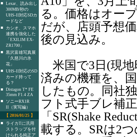
A10」を、3月上
■
Lexar、読み出し
300MB/秒の
る。価格はオー
UHS-II対応SDカ
ードなど
だが、店頭予想価
■
カシオ、スマホ
連携を強化した
後の見込み。
「EXILIM EX-
ZR1700」
■
黒沢富雄写真展
「久慈川の氷
米国で3日(現地
花」
■
UHS-II対応のSD
済みの機種を、国
カード持って
る？
したもの。同社独
■
Distagon T* FE
35mm F1.4 ZA
フト式手ブレ補
■
ソニーRX1R
II（実写編）
「SR(Shake Redu
【 2016/01/25 】
■
ライカTに汎用
載する。SRは2
ストラップを付
けられる純正ア