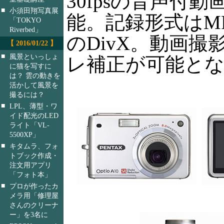
30fpsの音声付
■
小須田翔写真展
能。記録形式はMP
「TOKYO
Riverbed」
のDivX。動画撮
【 2016/01/22 】
■
風景といっしょ
レ補正が可能と
に猫を写すに
は？ 雲の動きを
活かして風景を
撮るには？
■
LPL、薄型・ワ
イド配光のLED
ライト「VL-
5500XP」
■
キタムラ、フォ
トブック作成・
注文用アプリ
「フォト本」
■
プロが作ったカ
メラ用「修理屋
さんのクリーナ
ー」を3名に