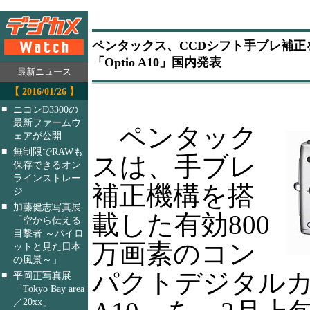
ペンタックス、CCDシフト手ブレ補正
「Optio A10」国内発表
最新ニュース
【 2016/01/26 】
■
ニコンD3300の
最新ファームウ
ペンタック
ェアが公開
■
無制限でRAWも
スは、手ブレ
保存できるオン
ラインストレー
補正機構を搭
ジ
■
加藤健志写真展
載した有効800
「空から伝える
目撃者 ～パイロ
万画素のコン
ットと見た日本
の風景～」
パクトデジタルカメ
■
平岡正写真展
「Tokyo Bay area
／20xx」