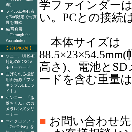
学ファインダー
編）
■
フィルム初心者
い。PCとの接続はU
が6×6限定で写真
展を開催
■
Jui写真展
「Through the
本体サイズは
Wormhole」
【 2016/01/20 】
88.5×23×54.5m
■
ソニー、UHS-II
対応のSDXCメ
高さ)、電池とS
モリーカード
■
曲げられる撮影
ードを含む重量は1
用面光源「フレ
キシブルLEDラ
イト」
■
ケンコー、「激
落ちくん」のカ
メラレンズクリ
ーナー
■
お問い合わせ先
■
マイクロソフト
「OneDrive」を