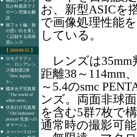
桐島ローランド
お、新型ASICを
氏が秋葉原でド
ローン空撮を解
説
で画像処理性能
■
旅フォト編：旅
の思い出を美し
している。
く記録する高画
質レンズ
【 2016/01/21 】
レンズは35mm
■
ロモグラフィ
ー、ロシアレン
距離38～114mm、
ズ復刻第2弾
「New Jupiter
3+」
～5.4のsmc PE
■
國本光子写真展
「The world of
ンズ。両面非球面
white snow」
■
伏見行介写真展
を含む5群7枚で
「Old fashioned
portrait 先達への
通常時の撮影可能距
オマージュ」
■
スーパースロー