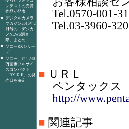
お客様相談セン
使ったフォトコ
ンテストの受賞
Tel.0570-001-31
作品が発表
■
デジタルカメラ
Tel.03-3960-320
マガジン2016年2
月号の「デジカ
メNEWS調査
隊」まとめ
■
ソニーRXシリー
ズ
■
ソニー、約4,240
万画素フルサイ
ズコンパクト
■
ＵＲＬ
「RX1R II」の発
売日を決定
ペンタックス
http://www.penta
■
関連記事