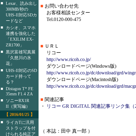
■
Lexar、読み出し
■
お問い合わせ先
300MB/秒の
お客様相談センター
UHS-II対応SDカ
Tel.0120-000-475
ードなど
■
カシオ、スマホ
連携を強化した
「EXILIM EX-
ZR1700」
■
ＵＲＬ
■
黒沢富雄写真展
リコー
「久慈川の氷
http://www.ricoh.co.jp/
花」
ダウンロードページ(Windows版)
■
UHS-II対応のSD
http://www.ricoh.co.jp/dc/download/grd/wingr
カード持って
ダウンロードページ(Macintosh版)
る？
http://www.ricoh.co.jp/dc/download/grd/macg
■
Distagon T* FE
35mm F1.4 ZA
■
関連記事
■
ソニーRX1R
・
リコー GR DIGITAL 関連記事リンク集（200
II（実写編）
【 2016/01/25 】
■
ライカTに汎用
ストラップを付
（ 本誌：田中 真一郎 ）
けられる純正ア