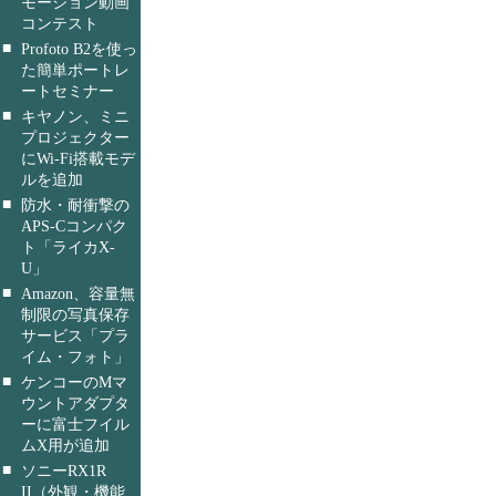
モーション動画
コンテスト
■
Profoto B2を使っ
た簡単ポートレ
ートセミナー
■
キヤノン、ミニ
プロジェクター
にWi-Fi搭載モデ
ルを追加
■
防水・耐衝撃の
APS-Cコンパク
ト「ライカX-
U」
■
Amazon、容量無
制限の写真保存
サービス「プラ
イム・フォト」
■
ケンコーのMマ
ウントアダプタ
ーに富士フイル
ムX用が追加
■
ソニーRX1R
II（外観・機能