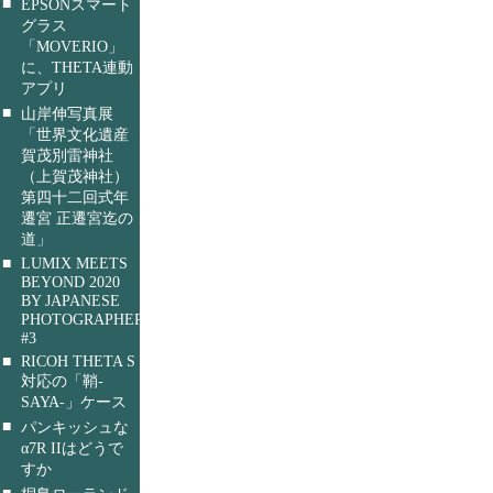
■
EPSONスマート
グラス
「MOVERIO」
に、THETA連動
アプリ
■
山岸伸写真展
「世界文化遺産
賀茂別雷神社
（上賀茂神社）
第四十二回式年
遷宮 正遷宮迄の
道」
■
LUMIX MEETS
BEYOND 2020
BY JAPANESE
PHOTOGRAPHERS
#3
■
RICOH THETA S
対応の「鞘-
SAYA-」ケース
■
パンキッシュな
α7R IIはどうで
すか
■