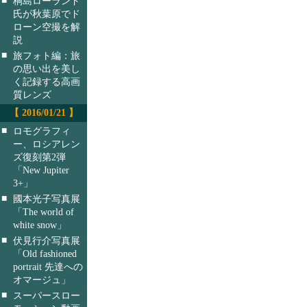
桐島ローランド
氏が秋葉原でド
ローン空撮を解
説
■
旅フォト編：旅
の思い出を美し
く記録する高画
質レンズ
【 2016/01/21 】
■
ロモグラフィ
ー、ロシアレン
ズ復刻第2弾
「New Jupiter
3+」
■
國本光子写真展
「The world of
white snow」
■
伏見行介写真展
「Old fashioned
portrait 先達への
オマージュ」
■
スーパースロー