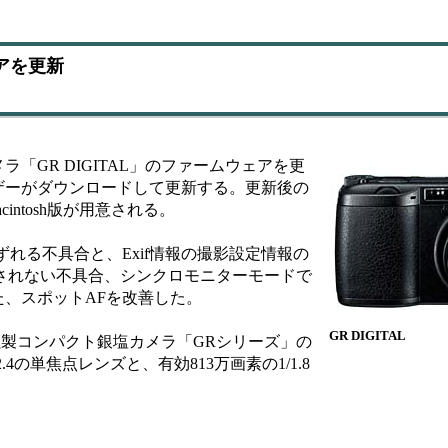
ェアを更新
GR DIGITAL」のファームウェアを更
ザーがダウンロードして更新する。更新後の
cintosh版が用意される。
れる不具合と、Exif情報の撮影設定情報の
で認識されない不具合、シンクロモニターモードで
、スポットAFを改善した。
GR DIGITAL
た同社製コンパクト銀塩カメラ「GRシリーズ」の
.4の単焦点レンズと、有効813万画素の1/1.8