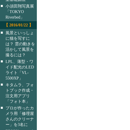
■
小須田翔写真展
「TOKYO
Riverbed」
【 2016/01/22 】
■
風景といっしょ
に猫を写すに
は？ 雲の動きを
活かして風景を
撮るには？
■
LPL、薄型・ワ
イド配光のLED
ライト「VL-
5500XP」
■
キタムラ、フォ
トブック作成・
注文用アプリ
「フォト本」
■
プロが作ったカ
メラ用「修理屋
さんのクリーナ
ー」を3名に