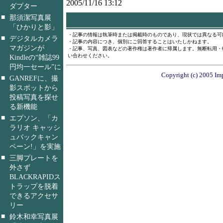
2005/11/16 13:12
ダプター
■
那須潔写真展
「ひかりと影」
・記事の情報は執筆時または掲載時のものであり、現状では異なる可
■
デジタルカメラ
・記事の内容につき、個別にご回答することはいたしかねます。
マガジンが
・記事、写真、図表などの著作権は著作者に帰属します。無断転用・
い合わせください。
Kindleの“雑誌99
円均一セール”に
Copyright (c) 2005 Imp
■
GANREFに、撮
影スポットから
投稿写真を探せ
る新機能
■
エプソン、「カ
ラリオ キャッシ
ュバックキャン
ペーン!」を実施
■
三脚プレートを
外さず
BLACKRAPIDス
トラップを脱着
できるアクセサ
リー
■
鈴木和幸写真展