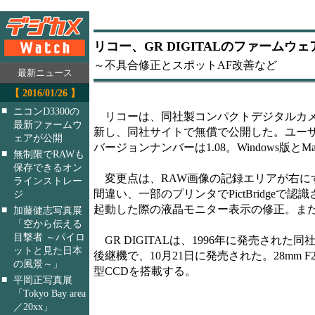
リコー、GR DIGITALのファームウ
～不具合修正とスポットAF改善など
最新ニュース
【 2016/01/26 】
■
ニコンD3300の
リコーは、同社製コンパクトデジタルカメラ「
最新ファームウ
新し、同社サイトで無償で公開した。ユー
ェアが公開
バージョンナンバーは1.08。Windows版とMa
■
無制限でRAWも
保存できるオン
変更点は、RAW画像の記録エリアが右にず
ラインストレー
間違い、一部のプリンタでPictBridge
ジ
起動した際の液晶モニター表示の修正。また
■
加藤健志写真展
「空から伝える
目撃者 ～パイロ
GR DIGITALは、1996年に発売され
ットと見た日本
後継機で、10月21日に発売された。28mm F2
の風景～」
型CCDを搭載する。
■
平岡正写真展
「Tokyo Bay area
／20xx」