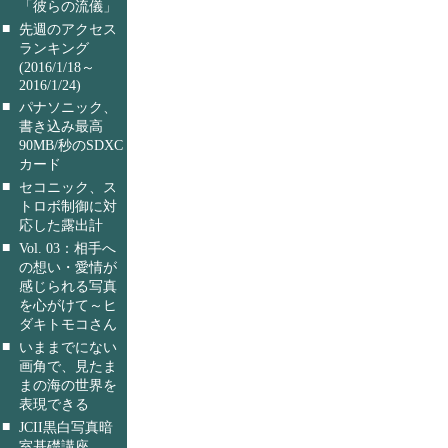
「彼らの流儀」
■
先週のアクセス
ランキング
(2016/1/18～
2016/1/24)
■
パナソニック、
書き込み最高
90MB/秒のSDXC
カード
■
セコニック、ス
トロボ制御に対
応した露出計
■
Vol. 03：相手へ
の想い・愛情が
感じられる写真
を心がけて～ヒ
ダキトモコさん
■
いままでにない
画角で、見たま
まの海の世界を
表現できる
■
JCII黒白写真暗
室基礎講座