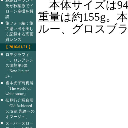
桐島ローランド
本体サイズは94.1
氏が秋葉原でド
ローン空撮を解
重量は約155g
説
■
旅フォト編：旅
ルー、グロスブラ
の思い出を美し
く記録する高画
質レンズ
【 2016/01/21 】
■
ロモグラフィ
ー、ロシアレン
ズ復刻第2弾
「New Jupiter
3+」
■
國本光子写真展
「The world of
white snow」
■
伏見行介写真展
「Old fashioned
portrait 先達への
オマージュ」
■
スーパースロー