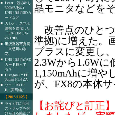
■
Lexar、読み出し
晶モニタなどをそ
300MB/秒の
UHS-II対応SDカ
ードなど
■
カシオ、スマホ
改善点のひとつは電
連携を強化した
「EXILIM EX-
準拠)に増えた。
ZR1700」
■
黒沢富雄写真展
プラスに変更し
「久慈川の氷
花」
2.3Wから1.6
■
UHS-II対応のSD
カード持って
る？
1,150mAh
■
Distagon T* FE
35mm F1.4 ZA
が、FX8の本体
■
ソニーRX1R
II（実写編）
【 2016/01/25 】
【お詫びと訂正】
■
ライカTに汎用
ストラップを付
けられる純正ア