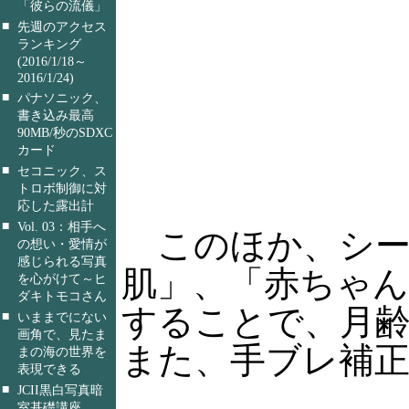
「彼らの流儀」
■
先週のアクセス
ランキング
(2016/1/18～
2016/1/24)
■
パナソニック、
書き込み最高
90MB/秒のSDXC
カード
■
セコニック、ス
トロボ制御に対
応した露出計
■
Vol. 03：相手へ
このほか、シー
の想い・愛情が
感じられる写真
肌」、「赤ちゃ
を心がけて～ヒ
ダキトモコさん
することで、月
■
いままでにない
画角で、見たま
また、手ブレ補
まの海の世界を
表現できる
■
JCII黒白写真暗
室基礎講座