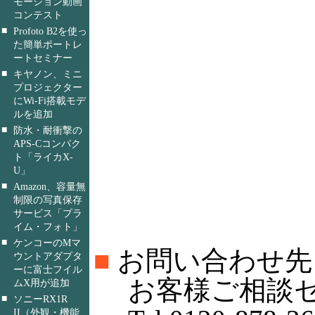
モーション動画
コンテスト
■
Profoto B2を使っ
た簡単ポートレ
ートセミナー
■
キヤノン、ミニ
プロジェクター
にWi-Fi搭載モデ
ルを追加
■
防水・耐衝撃の
APS-Cコンパク
ト「ライカX-
U」
■
Amazon、容量無
制限の写真保存
サービス「プラ
イム・フォト」
■
ケンコーのMマ
■
お問い合わせ先
ウントアダプタ
ーに富士フイル
お客様ご相談セ
ムX用が追加
■
ソニーRX1R
II（外観・機能