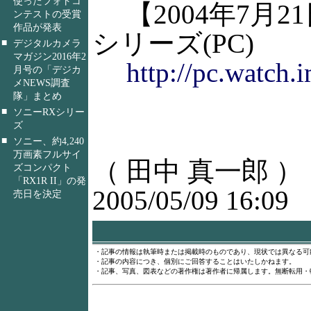
使ったフォトコ
【2004年7月2
ンテストの受賞
作品が発表
シリーズ(PC)
■
デジタルカメラ
マガジン2016年2
http://pc.watch.
月号の「デジカ
メNEWS調査
隊」まとめ
■
ソニーRXシリー
ズ
■
ソニー、約4,240
万画素フルサイ
（ 田中 真一郎 ）
ズコンパクト
「RX1R II」の発
2005/05/09 16:09
売日を決定
・記事の情報は執筆時または掲載時のものであり、現状では異なる可
・記事の内容につき、個別にご回答することはいたしかねます。
・記事、写真、図表などの著作権は著作者に帰属します。無断転用・