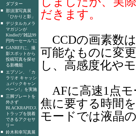
しましたが、実
ダプター
だきます。
■
那須潔写真展
「ひかりと影」
■
デジタルカメラ
マガジンが
Kindleの“雑誌99
CCDの画素数は50
円均一セール”に
■
GANREFに、撮
可能なものに変更
影スポットから
投稿写真を探せ
し、高感度化や
る新機能
■
エプソン、「カ
ラリオ キャッシ
ュバックキャン
AFに高速1点モ
ペーン!」を実施
■
三脚プレートを
焦に要する時間を通
外さず
BLACKRAPIDス
モードでは液晶
トラップを脱着
できるアクセサ
リー
■
鈴木和幸写真展