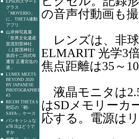
ピクセル。記録形式はJ
■
EPSONスマート
グラス
の音声付動画も撮影可能
「MOVERIO」
に、THETA連動
アプリ
■
山岸伸写真展
レンズは、非球面レ
「世界文化遺産
賀茂別雷神社
ELMARIT 光
（上賀茂神社）
第四十二回式年
遷宮 正遷宮迄の
焦点距離は35～105
道」
■
LUMIX MEETS
BEYOND 2020
BY JAPANESE
液晶モニタは2.
PHOTOGRAPHERS
#3
はSDメモリーカー
■
RICOH THETA S
対応の「鞘-
SAYA-」ケース
応する。電源は
■
パンキッシュな
α7R IIはどうで
すか
■