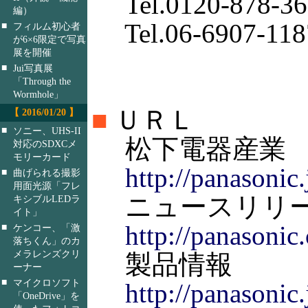
Tel.0120-878-36
編）
Tel.06-6907-118
■
フィルム初心者
が6×6限定で写真
展を開催
■
Jui写真展
「Through the
Wormhole」
■
ＵＲＬ
【 2016/01/20 】
■
ソニー、UHS-II
松下電器産業
対応のSDXCメ
モリーカード
http://panasonic.
■
曲げられる撮影
用面光源「フレ
ニュースリリ
キシブルLEDラ
イト」
http://panasonic
■
ケンコー、「激
落ちくん」のカ
メラレンズクリ
製品情報
ーナー
■
マイクロソフト
http://panasonic
「OneDrive」を