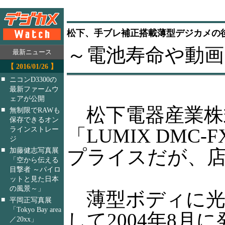
松下、手ブレ補正搭載薄型デジカメの後継
～電池寿命や動画
最新ニュース
【 2016/01/26 】
■
ニコンD3300の
最新ファームウ
ェアが公開
松下電器産業株
■
無制限でRAWも
保存できるオン
「LUMIX DM
ラインストレー
ジ
■
プライスだが、店
加藤健志写真展
「空から伝える
目撃者 ～パイロ
ットと見た日本
の風景～」
薄型ボディに光
■
平岡正写真展
「Tokyo Bay area
して2004年8月
／20xx」