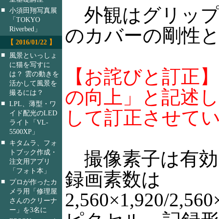
外観はグリップ
■
小須田翔写真展
「TOKYO
のカバーの剛性
Riverbed」
【 2016/01/22 】
■
風景といっしょ
に猫を写すに
【お詫びと訂正
は？ 雲の動きを
活かして風景を
の向上」と記述し
撮るには？
■
LPL、薄型・ワ
して訂正させて
イド配光のLED
ライト「VL-
5500XP」
■
キタムラ、フォ
トブック作成・
撮像素子は有効50
注文用アプリ
「フォト本」
録画素数は
■
プロが作ったカ
メラ用「修理屋
2,560×1,920/2,560
さんのクリーナ
ー」を3名に