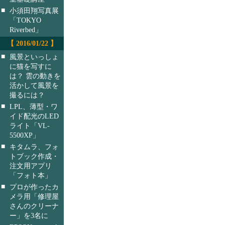
■
小須田翔写真展
「TOKYO
Riverbed」
【 2016/01/22 】
■
風景といっしょ
に猫を写すに
は？ 雲の動きを
活かして風景を
撮るには？
■
LPL、薄型・ワ
イド配光のLED
ライト「VL-
5500XP」
■
キタムラ、フォ
トブック作成・
注文用アプリ
「フォト本」
■
プロが作ったカ
メラ用「修理屋
さんのクリーナ
ー」を3名に