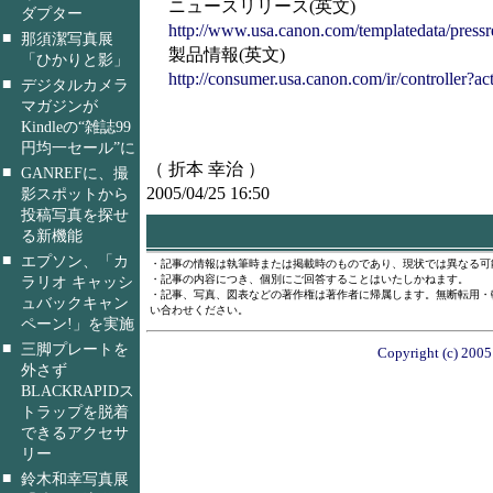
ニュースリリース(英文)
ダプター
http://www.usa.canon.com/templatedata/press
■
那須潔写真展
製品情報(英文)
「ひかりと影」
http://consumer.usa.canon.com/ir/controlle
■
デジタルカメラ
マガジンが
Kindleの“雑誌99
円均一セール”に
（ 折本 幸治 ）
■
GANREFに、撮
2005/04/25 16:50
影スポットから
投稿写真を探せ
る新機能
■
エプソン、「カ
・記事の情報は執筆時または掲載時のものであり、現状では異なる可
・記事の内容につき、個別にご回答することはいたしかねます。
ラリオ キャッシ
・記事、写真、図表などの著作権は著作者に帰属します。無断転用・
ュバックキャン
い合わせください。
ペーン!」を実施
■
三脚プレートを
Copyright (c) 2005 
外さず
BLACKRAPIDス
トラップを脱着
できるアクセサ
リー
■
鈴木和幸写真展