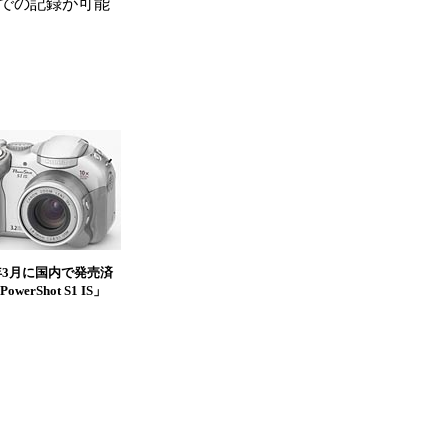
psでの記録が可能
4年3月に国内で発売済
werShot S1 IS」