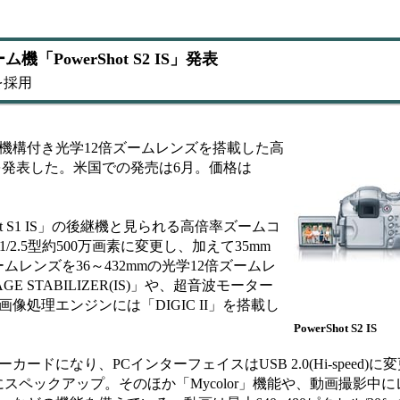
「PowerShot S2 IS」発表
を採用
レ補正機構付き光学12倍ズームレンズを搭載した高
IS」を発表した。米国での発売は6月。価格は
ot S1 IS」の後継機と見られる高倍率ズームコ
1/2.5型約500万画素に変更し、加えて35mm
ームレンズを36～432mmの光学12倍ズームレ
STABILIZER(IS)」や、超音波モーター
き採用。画像処理エンジンには「DIGIC II」を搭載し
PowerShot S2 IS
ドになり、PCインターフェイスはUSB 2.0(Hi-speed)
200秒にスペックアップ。そのほか「Mycolor」機能や、動画撮影