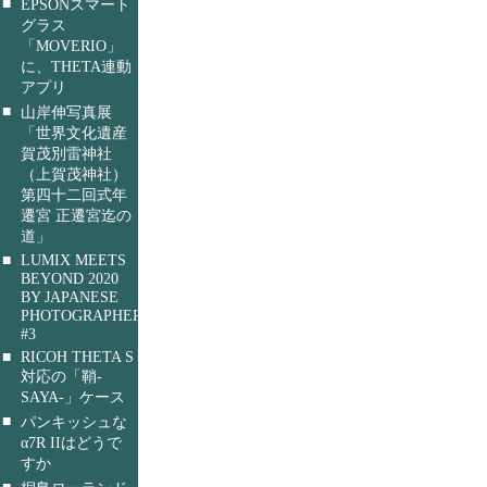
■
EPSONスマート
グラス
「MOVERIO」
に、THETA連動
アプリ
■
山岸伸写真展
「世界文化遺産
賀茂別雷神社
（上賀茂神社）
第四十二回式年
遷宮 正遷宮迄の
道」
■
LUMIX MEETS
BEYOND 2020
BY JAPANESE
PHOTOGRAPHERS
#3
■
RICOH THETA S
対応の「鞘-
SAYA-」ケース
■
パンキッシュな
α7R IIはどうで
すか
■