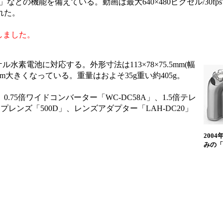
p」などの機能を備えている。動画は最大640×480ピクセル/30f
れた。
正しました。
素電池に対応する。外形寸法は113×78×75.5mm(幅
.4mm大きくなっている。重量はおよそ35g重い約405g。
.75倍ワイドコンバーター「WC-DC58A」、1.5倍テレ
プレンズ「500D」、レンズアダプター「LAH-DC20」
200
みの「Po