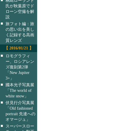
桐島ローランド
氏が秋葉原でド
ローン空撮を解
説
■
旅フォト編：旅
の思い出を美し
く記録する高画
質レンズ
【 2016/01/21 】
■
ロモグラフィ
ー、ロシアレン
ズ復刻第2弾
「New Jupiter
3+」
■
國本光子写真展
「The world of
white snow」
■
伏見行介写真展
「Old fashioned
portrait 先達への
オマージュ」
■
スーパースロー