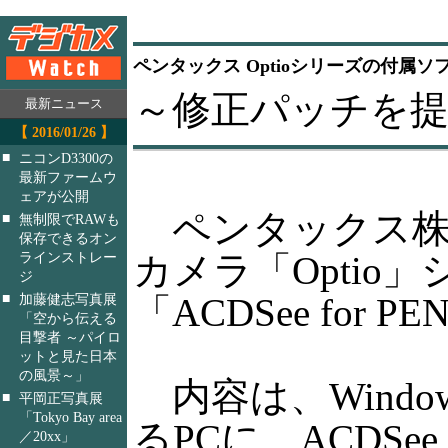
ペンタックス Optioシリーズの付属ソフ
～修正パッチを提
最新ニュース
【 2016/01/26 】
■
ニコンD3300の
最新ファームウ
ェアが公開
ペンタックス株
■
無制限でRAWも
保存できるオン
カメラ「Optio
ラインストレー
ジ
■
「ACDSee fo
加藤健志写真展
「空から伝える
目撃者 ～パイロ
ットと見た日本
の風景～」
内容は、Windows
■
平岡正写真展
「Tokyo Bay area
るPCに、ACDSe
／20xx」