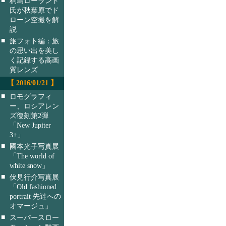
桐島ローランド
氏が秋葉原でド
ローン空撮を解
説
■
旅フォト編：旅
の思い出を美し
く記録する高画
質レンズ
【 2016/01/21 】
■
ロモグラフィ
ー、ロシアレン
ズ復刻第2弾
「New Jupiter
3+」
■
國本光子写真展
「The world of
white snow」
■
伏見行介写真展
「Old fashioned
portrait 先達への
オマージュ」
■
スーパースロー