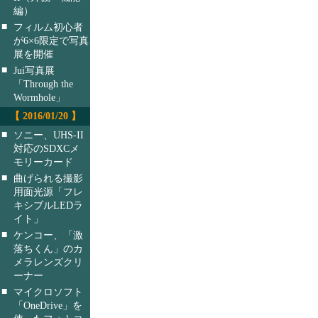
編）
■
フィルム初心者
が6×6限定で写真
展を開催
■
Jui写真展
「Through the
Wormhole」
【 2016/01/20 】
■
ソニー、UHS-II
対応のSDXCメ
モリーカード
■
曲げられる撮影
用面光源「フレ
キシブルLEDラ
イト」
■
ケンコー、「激
落ちくん」のカ
メラレンズクリ
ーナー
■
マイクロソフト
「OneDrive」を