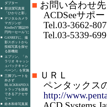
■
お問い合わせ先
ダプター
■
那須潔写真展
ACDSeeサポ
「ひかりと影」
■
デジタルカメラ
Tel.03-3662-807
マガジンが
Kindleの“雑誌99
Tel.03-5339-699
円均一セール”に
■
GANREFに、撮
影スポットから
投稿写真を探せ
る新機能
■
エプソン、「カ
ラリオ キャッシ
ュバックキャン
ペーン!」を実施
■
ＵＲＬ
■
三脚プレートを
外さず
ペンタックスの
BLACKRAPIDス
トラップを脱着
http://www.penta
できるアクセサ
リー
ACD Systems Ja
■
鈴木和幸写真展