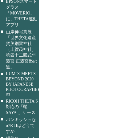
■
EPSONスマート
グラス
「MOVERIO」
に、THETA連動
アプリ
■
山岸伸写真展
「世界文化遺産
賀茂別雷神社
（上賀茂神社）
第四十二回式年
遷宮 正遷宮迄の
道」
■
LUMIX MEETS
BEYOND 2020
BY JAPANESE
PHOTOGRAPHERS
#3
■
RICOH THETA S
対応の「鞘-
SAYA-」ケース
■
パンキッシュな
α7R IIはどうで
すか
■