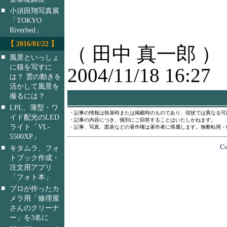
■
小須田翔写真展
「TOKYO
Riverbed」
【 2016/01/22 】
（ 田中 真一郎 ）
■
風景といっしょ
に猫を写すに
2004/11/18 16:27
は？ 雲の動きを
活かして風景を
撮るには？
■
LPL、薄型・ワ
・記事の情報は執筆時または掲載時のものであり、現状では異なる可
イド配光のLED
・記事の内容につき、個別にご回答することはいたしかねます。
ライト「VL-
・記事、写真、図表などの著作権は著作者に帰属します。無断転用・
5500XP」
Co
■
キタムラ、フォ
トブック作成・
注文用アプリ
「フォト本」
■
プロが作ったカ
メラ用「修理屋
さんのクリーナ
ー」を3名に