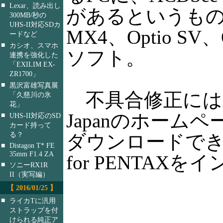
■
Lexar、読み出し
があるというもの。対
300MB/秒の
UHS-II対応SDカ
MX4、Optio SV、
ードなど
■
カシオ、スマホ
ソフト。
連携を強化した
「EXILIM EX-
ZR1700」
■
黒沢富雄写真展
不具合修正にはパッ
「久慈川の氷
花」
Japanのホームペー
■
UHS-II対応のSD
カード持って
る？
ダウンロードでき
■
Distagon T* FE
35mm F1.4 ZA
for PENTAX
■
ソニーRX1R
II（実写編）
【 2016/01/25 】
■
ライカTに汎用
ストラップを付
けられる純正ア