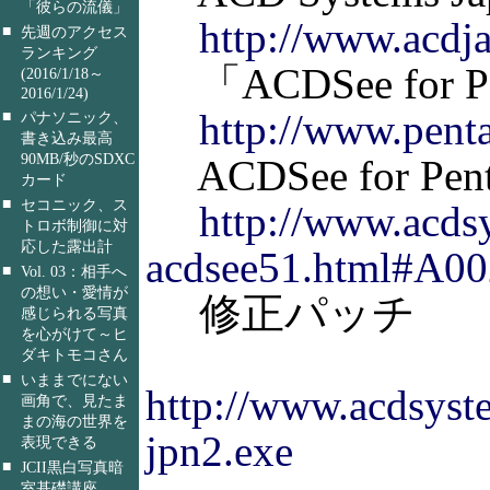
「彼らの流儀」
http://www.acdj
■
先週のアクセス
ランキング
「ACDSee fo
(2016/1/18～
2016/1/24)
http://www.pent
■
パナソニック、
書き込み最高
90MB/秒のSDXC
ACDSee for P
カード
■
セコニック、ス
http://www.acds
トロボ制御に対
応した露出計
acdsee51.html#A0
■
Vol. 03：相手へ
の想い・愛情が
修正パッチ
感じられる写真
を心がけて～ヒ
ダキトモコさん
■
いままでにない
http://www.acdsyst
画角で、見たま
まの海の世界を
jpn2.exe
表現できる
■
JCII黒白写真暗
室基礎講座