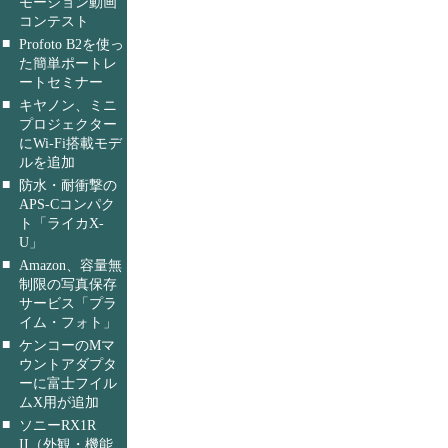
モーション動画
コンテスト
■
Profoto B2を使っ
た簡単ポートレ
ートセミナー
■
キヤノン、ミニ
プロジェクター
にWi-Fi搭載モデ
ルを追加
■
防水・耐衝撃の
APS-Cコンパク
ト「ライカX-
U」
■
Amazon、容量無
制限の写真保存
サービス「プラ
イム・フォト」
■
ケンコーのMマ
ウントアダプタ
ーに富士フイル
ムX用が追加
■
ソニーRX1R
II（外観・機能