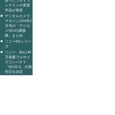
使ったフォトコ
ンテストの受賞
作品が発表
■
デジタルカメラ
マガジン2016年2
月号の「デジカ
メNEWS調査
隊」まとめ
■
ソニーRXシリー
ズ
■
ソニー、約4,240
万画素フルサイ
ズコンパクト
「RX1R II」の発
売日を決定