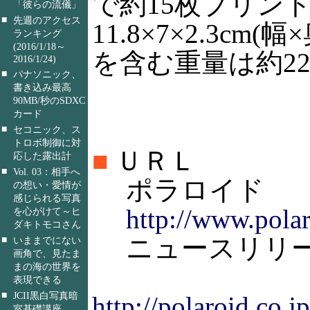
で約15枚プリン
「彼らの流儀」
■
先週のアクセス
11.8×7×2.3c
ランキング
(2016/1/18～
を含む重量は約22
2016/1/24)
■
パナソニック、
書き込み最高
90MB/秒のSDXC
カード
■
セコニック、ス
トロボ制御に対
■
ＵＲＬ
応した露出計
■
Vol. 03：相手へ
ポラロイド
の想い・愛情が
感じられる写真
http://www.polar
を心がけて～ヒ
ダキトモコさん
ニュースリリ
■
いままでにない
画角で、見たま
まの海の世界を
表現できる
■
JCII黒白写真暗
http://polaroid.co.
室基礎講座