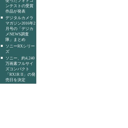
使ったフォトコ
ンテストの受賞
作品が発表
■
デジタルカメラ
マガジン2016年2
月号の「デジカ
メNEWS調査
隊」まとめ
■
ソニーRXシリー
ズ
■
ソニー、約4,240
万画素フルサイ
ズコンパクト
「RX1R II」の発
売日を決定