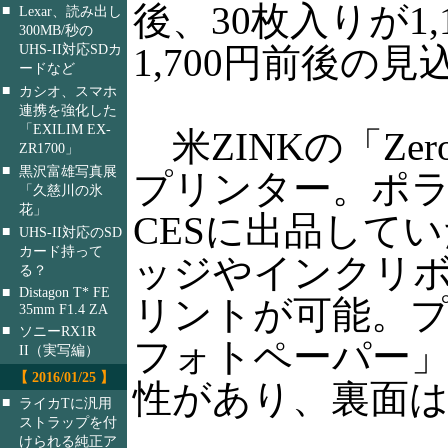
後、30枚入りが1,
■
Lexar、読み出し
300MB/秒の
1,700円前後の見
UHS-II対応SDカ
ードなど
■
カシオ、スマホ
連携を強化した
「EXILIM EX-
米ZINKの「Zer
ZR1700」
■
黒沢富雄写真展
プリンター。ポラロイドが
「久慈川の氷
花」
CESに出品して
■
UHS-II対応のSD
カード持って
ッジやインクリ
る？
■
Distagon T* FE
リントが可能。プ
35mm F1.4 ZA
■
ソニーRX1R
フォトペーパー
II（実写編）
【 2016/01/25 】
性があり、裏面
■
ライカTに汎用
ストラップを付
けられる純正ア