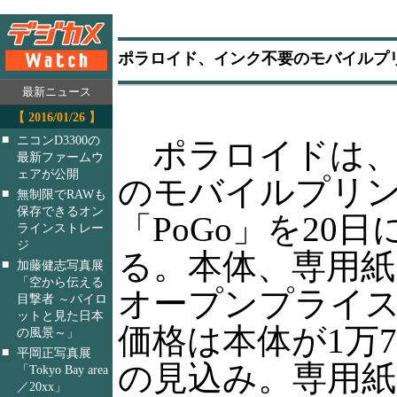
ポラロイド、インク不要のモバイルプリ
最新ニュース
【 2016/01/26 】
■
ニコンD3300の
ポラロイドは、
最新ファームウ
ェアが公開
のモバイルプリ
■
無制限でRAWも
保存できるオン
「PoGo」を20
ラインストレー
ジ
る。本体、専用紙
■
加藤健志写真展
「空から伝える
オープンプライ
目撃者 ～パイロ
ットと見た日本
価格は本体が1万7,
の風景～」
■
平岡正写真展
の見込み。専用紙は
「Tokyo Bay area
／20xx」