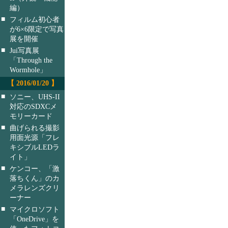
編）
■
フィルム初心者
が6×6限定で写真
展を開催
■
Jui写真展
「Through the
Wormhole」
【 2016/01/20 】
■
ソニー、UHS-II
対応のSDXCメ
モリーカード
■
曲げられる撮影
用面光源「フレ
キシブルLEDラ
イト」
■
ケンコー、「激
落ちくん」のカ
メラレンズクリ
ーナー
■
マイクロソフト
「OneDrive」を