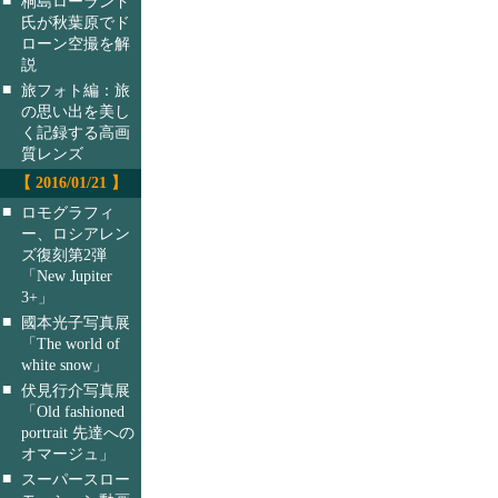
桐島ローランド
氏が秋葉原でド
ローン空撮を解
説
■
旅フォト編：旅
の思い出を美し
く記録する高画
質レンズ
【 2016/01/21 】
■
ロモグラフィ
ー、ロシアレン
ズ復刻第2弾
「New Jupiter
3+」
■
國本光子写真展
「The world of
white snow」
■
伏見行介写真展
「Old fashioned
portrait 先達への
オマージュ」
■
スーパースロー