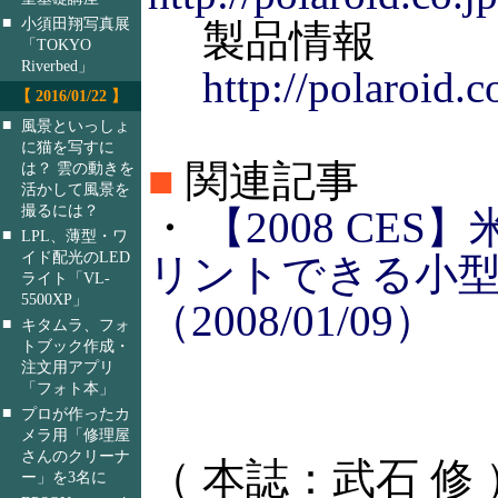
■
小須田翔写真展
製品情報
「TOKYO
Riverbed」
http://polaroid.c
【 2016/01/22 】
■
風景といっしょ
に猫を写すに
■
関連記事
は？ 雲の動きを
活かして風景を
撮るには？
・
【2008 CES
■
LPL、薄型・ワ
イド配光のLED
リントできる小
ライト「VL-
5500XP」
（2008/01/09）
■
キタムラ、フォ
トブック作成・
注文用アプリ
「フォト本」
■
プロが作ったカ
メラ用「修理屋
さんのクリーナ
（ 本誌：武石 修 
ー」を3名に