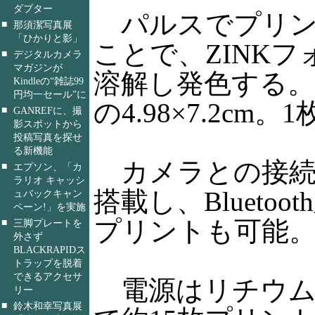
ダプター
パルスでプリン
■
那須潔写真展
「ひかりと影」
ことで、ZINK
■
デジタルカメラ
マガジンが
溶解し発色する
Kindleの“雑誌99
円均一セール”に
の4.98×7.2c
■
GANREFに、撮
影スポットから
投稿写真を探せ
る新機能
カメラとの接続はPict
■
エプソン、「カ
ラリオ キャッシ
搭載し、Blueto
ュバックキャン
ペーン!」を実施
プリントも可能
■
三脚プレートを
外さず
BLACKRAPIDス
トラップを脱着
できるアクセサ
電源はリチウム
リー
■
鈴木和幸写真展