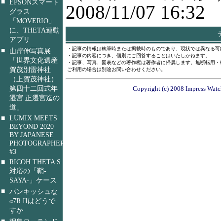
■
EPSONスマート
2008/11/07 16:32
グラス
「MOVERIO」
に、THETA連動
アプリ
・記事の情報は執筆時または掲載時のものであり、現状では異なる可
■
山岸伸写真展
・記事の内容につき、個別にご回答することはいたしかねます。
「世界文化遺産
・記事、写真、図表などの著作権は著作者に帰属します。無断転用・
賀茂別雷神社
ご利用の場合は別途お問い合わせください。
（上賀茂神社）
第四十二回式年
Copyright (c) 2008 Impress Watch
遷宮 正遷宮迄の
道」
■
LUMIX MEETS
BEYOND 2020
BY JAPANESE
PHOTOGRAPHERS
#3
■
RICOH THETA S
対応の「鞘-
SAYA-」ケース
■
パンキッシュな
α7R IIはどうで
すか
■