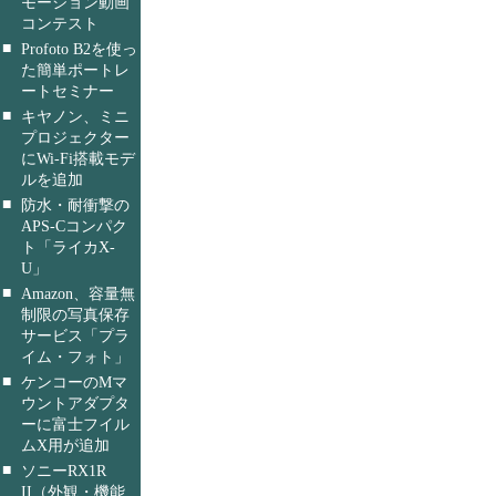
モーション動画
コンテスト
■
Profoto B2を使っ
た簡単ポートレ
ートセミナー
■
キヤノン、ミニ
プロジェクター
にWi-Fi搭載モデ
ルを追加
■
防水・耐衝撃の
APS-Cコンパク
ト「ライカX-
U」
■
Amazon、容量無
制限の写真保存
サービス「プラ
イム・フォト」
■
ケンコーのMマ
ウントアダプタ
ーに富士フイル
ムX用が追加
■
ソニーRX1R
II（外観・機能