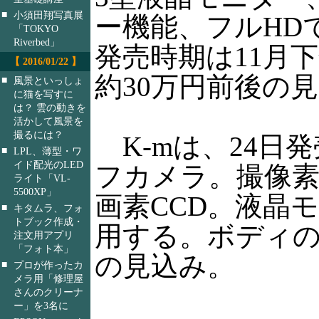
■
小須田翔写真展
ー機能、フルHD
「TOKYO
Riverbed」
発売時期は11月
【 2016/01/22 】
約30万円前後の
■
風景といっしょ
に猫を写すに
は？ 雲の動きを
活かして風景を
撮るには？
K-mは、24日
■
LPL、薄型・ワ
イド配光のLED
フカメラ。撮像素子
ライト「VL-
5500XP」
画素CCD。液晶モ
■
キタムラ、フォ
トブック作成・
用する。ボディの
注文用アプリ
「フォト本」
の見込み。
■
プロが作ったカ
メラ用「修理屋
さんのクリーナ
ー」を3名に