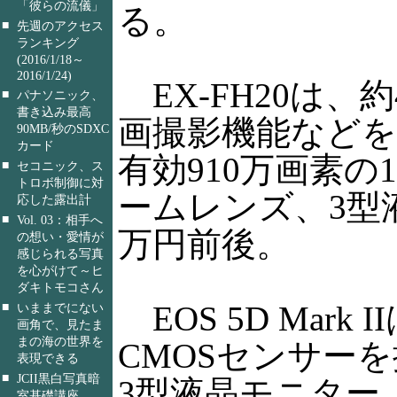
「彼らの流儀」
る。
■
先週のアクセス
ランキング
(2016/1/18～
2016/1/24)
EX-FH20は、約
■
パナソニック、
書き込み最高
画撮影機能など
90MB/秒のSDXC
カード
有効910万画素の1
■
セコニック、ス
トロボ制御に対
ームレンズ、3型
応した露出計
■
Vol. 03：相手へ
万円前後。
の想い・愛情が
感じられる写真
を心がけて～ヒ
ダキトモコさん
EOS 5D Mark
■
いままでにない
画角で、見たま
まの海の世界を
CMOSセンサー
表現できる
■
JCII黒白写真暗
3型液晶モニター、
室基礎講座