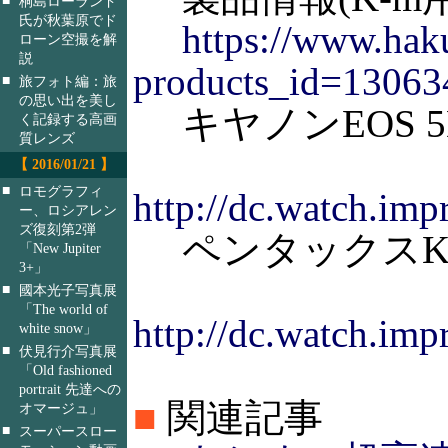
桐島ローランド
氏が秋葉原でド
https://www.haku
ローン空撮を解
説
products_id=13063
■
旅フォト編：旅
の思い出を美し
キヤノンEOS 5D
く記録する高画
質レンズ
【 2016/01/21 】
■
ロモグラフィ
http://dc.watch.imp
ー、ロシアレン
ズ復刻第2弾
ペンタックスK
「New Jupiter
3+」
■
國本光子写真展
「The world of
http://dc.watch.imp
white snow」
■
伏見行介写真展
「Old fashioned
portrait 先達への
■
関連記事
オマージュ」
■
スーパースロー