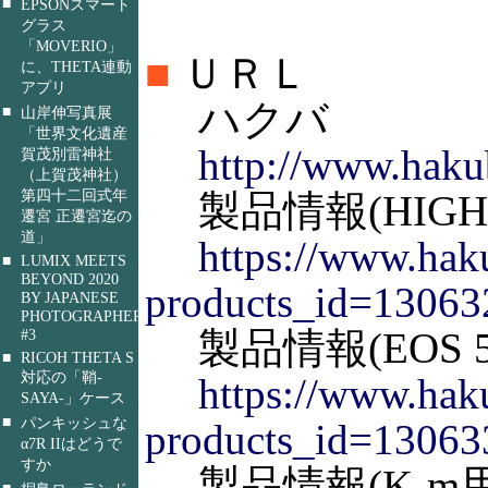
■
EPSONスマート
グラス
「MOVERIO」
■
ＵＲＬ
に、THETA連動
アプリ
ハクバ
■
山岸伸写真展
「世界文化遺産
http://www.haku
賀茂別雷神社
（上賀茂神社）
第四十二回式年
製品情報(HIGH SP
遷宮 正遷宮迄の
道」
https://www.haku
■
LUMIX MEETS
BEYOND 2020
products_id=13063
BY JAPANESE
PHOTOGRAPHERS
製品情報(EOS 5D 
#3
■
RICOH THETA S
対応の「鞘-
https://www.haku
SAYA-」ケース
■
パンキッシュな
products_id=13063
α7R IIはどうで
すか
製品情報(K-m用
■