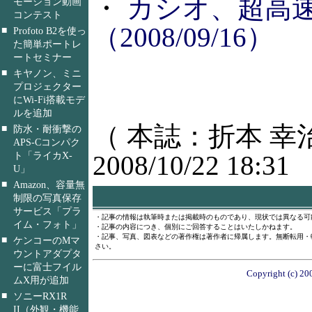
・
カシオ、超高速
モーション動画
コンテスト
（2008/09/16）
■
Profoto B2を使っ
た簡単ポートレ
ートセミナー
■
キヤノン、ミニ
プロジェクター
にWi-Fi搭載モデ
ルを追加
（ 本誌：折本 幸
■
防水・耐衝撃の
APS-Cコンパク
ト「ライカX-
2008/10/22 18:31
U」
■
Amazon、容量無
制限の写真保存
サービス「プラ
・記事の情報は執筆時または掲載時のものであり、現状では異なる可
イム・フォト」
・記事の内容につき、個別にご回答することはいたしかねます。
・記事、写真、図表などの著作権は著作者に帰属します。無断転用・
■
ケンコーのMマ
さい。
ウントアダプタ
ーに富士フイル
Copyright (c) 20
ムX用が追加
■
ソニーRX1R
II（外観・機能