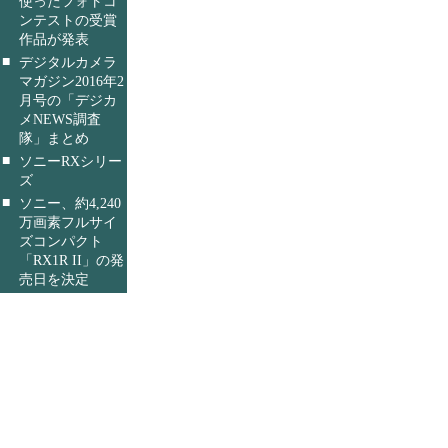
使ったフォトコ
ンテストの受賞
作品が発表
■
デジタルカメラ
マガジン2016年2
月号の「デジカ
メNEWS調査
隊」まとめ
■
ソニーRXシリー
ズ
■
ソニー、約4,240
万画素フルサイ
ズコンパクト
「RX1R II」の発
売日を決定