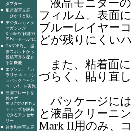
液晶モニターの
ダプター
■
那須潔写真展
フィルム。表面
「ひかりと影」
■
デジタルカメラ
ブルーレイヤー
マガジンが
Kindleの“雑誌99
どが残りにくい
円均一セール”に
■
GANREFに、撮
影スポットから
投稿写真を探せ
また、粘着面に
る新機能
■
エプソン、「カ
づらく、貼り直
ラリオ キャッシ
ュバックキャン
ペーン!」を実施
■
三脚プレートを
パッケージには
外さず
BLACKRAPIDス
と液晶クリーニン
トラップを脱着
できるアクセサ
リー
Mark II用の
■
鈴木和幸写真展