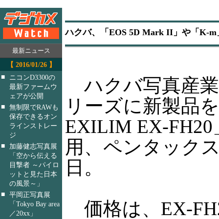
ハクバ、「EOS 5D Mark II」や「
最新ニュース
【 2016/01/26 】
■
ニコンD3300の
ハクバ写真産業
最新ファームウ
ェアが公開
リーズに新製品を追
■
無制限でRAWも
保存できるオン
EXILIM EX-FH
ラインストレー
ジ
用、ペンタックス
■
加藤健志写真展
「空から伝える
日。
目撃者 ～パイロ
ットと見た日本
の風景～」
■
平岡正写真展
価格は、EX-FH20用
「Tokyo Bay area
／20xx」