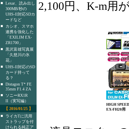
2,100円、K-m用が
■
Lexar、読み出し
300MB/秒の
UHS-II対応SDカ
ードなど
■
カシオ、スマホ
連携を強化した
「EXILIM EX-
ZR1700」
■
黒沢富雄写真展
「久慈川の氷
花」
■
UHS-II対応のSD
カード持って
る？
■
Distagon T* FE
35mm F1.4 ZA
■
ソニーRX1R
II（実写編）
HIGH SPEED
【 2016/01/25 】
EX-FH20用
■
ライカTに汎用
ストラップを付
けられる純正ア