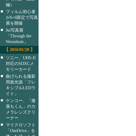
編）
■
フィルム初心者
が6×6限定で写真
展を開催
■
Jui写真展
「Through the
Wormhole」
【 2016/01/20 】
■
ソニー、UHS-II
対応のSDXCメ
モリーカード
■
曲げられる撮影
用面光源「フレ
キシブルLEDラ
イト」
■
ケンコー、「激
落ちくん」のカ
メラレンズクリ
ーナー
■
マイクロソフト
「OneDrive」を