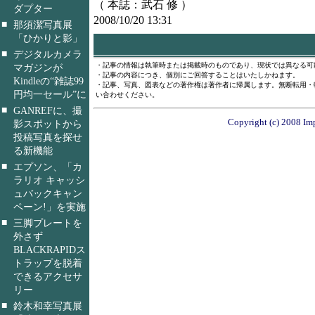
（ 本誌：武石 修 ）
ダプター
2008/10/20 13:31
■
那須潔写真展
「ひかりと影」
■
デジタルカメラ
・記事の情報は執筆時または掲載時のものであり、現状では異なる可
マガジンが
・記事の内容につき、個別にご回答することはいたしかねます。
Kindleの“雑誌99
・記事、写真、図表などの著作権は著作者に帰属します。無断転用・
円均一セール”に
い合わせください。
■
GANREFに、撮
Copyright (c) 2008 Imp
影スポットから
投稿写真を探せ
る新機能
■
エプソン、「カ
ラリオ キャッシ
ュバックキャン
ペーン!」を実施
■
三脚プレートを
外さず
BLACKRAPIDス
トラップを脱着
できるアクセサ
リー
■
鈴木和幸写真展