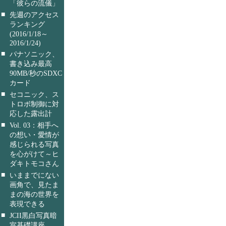
「彼らの流儀」
■
先週のアクセス
ランキング
(2016/1/18～
2016/1/24)
■
パナソニック、
書き込み最高
90MB/秒のSDXC
カード
■
セコニック、ス
トロボ制御に対
応した露出計
■
Vol. 03：相手へ
の想い・愛情が
感じられる写真
を心がけて～ヒ
ダキトモコさん
■
いままでにない
画角で、見たま
まの海の世界を
表現できる
■
JCII黒白写真暗
室基礎講座