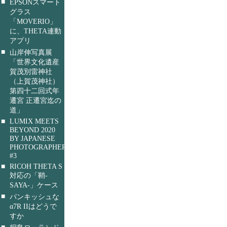
■
EPSONスマート
グラス
「MOVERIO」
に、THETA連動
アプリ
■
山岸伸写真展
「世界文化遺産
賀茂別雷神社
（上賀茂神社）
第四十二回式年
遷宮 正遷宮迄の
道」
■
LUMIX MEETS
BEYOND 2020
BY JAPANESE
PHOTOGRAPHERS
#3
■
RICOH THETA S
対応の「鞘-
SAYA-」ケース
■
パンキッシュな
α7R IIはどうで
すか
■