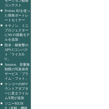
モーション動画
コンテスト
■
Profoto B2を使っ
た簡単ポートレ
ートセミナー
■
キヤノン、ミニ
プロジェクター
にWi-Fi搭載モデ
ルを追加
■
防水・耐衝撃の
APS-Cコンパク
ト「ライカX-
U」
■
Amazon、容量無
制限の写真保存
サービス「プラ
イム・フォト」
■
ケンコーのMマ
ウントアダプタ
ーに富士フイル
ムX用が追加
■
ソニーRX1R
II（外観・機能