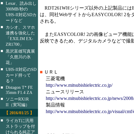
■
Lexar、読み出し
RDT261WHシリーズ以外の上記製品にはE
300MB/秒の
は、同社WebサイトからEASYCOLOR
UHS-II対応SDカ
ードなど
される。
■
カシオ、スマホ
連携を強化した
またEASYCOLOR! 2の画像ビューア
「EXILIM EX-
反映できるため、デジタルカメラなどで撮
ZR1700」
■
黒沢富雄写真展
「久慈川の氷
花」
■
UHS-II対応のSD
■
ＵＲＬ
カード持って
三菱電機
る？
http://www.mitsubishielectric.co.jp/
■
Distagon T* FE
ニュースリリース
35mm F1.4 ZA
http://www.mitsubishielectric.co.jp/news/200
■
ソニーRX1R
製品情報
II（実写編）
http://www.mitsubishielectric.co.jp/visual/cmf
【 2016/01/25 】
■
ライカTに汎用
ストラップを付
けられる純正ア