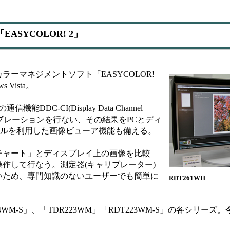
SYCOLOR! 2」
ーマネジメントソフト「EASYCOLOR!
Vista。
DDC-CI(Display Data Channel
ーキャリブレーションを行ない、その結果をPCとディ
イルを利用した画像ビューア機能も備える。
ャート」とディスプレイ上の画像を比較
作して行なう。測定器(キャリブレーター)
いため、専門知識のないユーザーでも簡単に
RDT261WH
4WM-S」、「TDR223WM」「RDT223WM-S」の各シリー