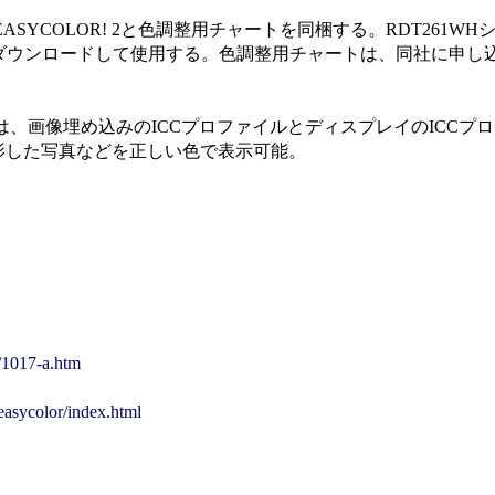
ASYCOLOR! 2と色調整用チャートを同梱する。RDT261W
! 2をダウンロードして使用する。色調整用チャートは、同社に申
機能は、画像埋め込みのICCプロファイルとディスプレイのICCプ
影した写真などを正しい色で表示可能。
8/1017-a.htm
/easycolor/index.html