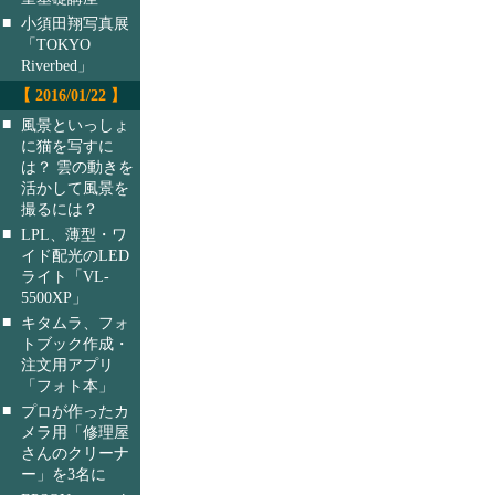
■
小須田翔写真展
「TOKYO
Riverbed」
【 2016/01/22 】
■
風景といっしょ
に猫を写すに
は？ 雲の動きを
活かして風景を
撮るには？
■
LPL、薄型・ワ
イド配光のLED
ライト「VL-
5500XP」
■
キタムラ、フォ
トブック作成・
注文用アプリ
「フォト本」
■
プロが作ったカ
メラ用「修理屋
さんのクリーナ
ー」を3名に