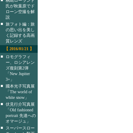
桐島ローランド
氏が秋葉原でド
ローン空撮を解
説
■
旅フォト編：旅
の思い出を美し
く記録する高画
質レンズ
【 2016/01/21 】
■
ロモグラフィ
ー、ロシアレン
ズ復刻第2弾
「New Jupiter
3+」
■
國本光子写真展
「The world of
white snow」
■
伏見行介写真展
「Old fashioned
portrait 先達への
オマージュ」
■
スーパースロー