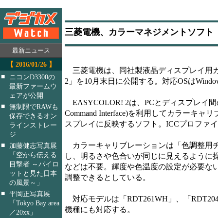
三菱電機、カラーマネジメントソフト「EA
最新ニュース
【 2016/01/26 】
三菱電機は、同社製液晶ディスプレイ用カラ
■
ニコンD3300の
2」を10月末日に公開する。対応OSはWindows 
最新ファームウ
ェアが公開
EASYCOLOR! 2は、PCとディスプレイ間の通信機能
■
無制限でRAWも
Command Interface)を利用してカラ
保存できるオン
スプレイに反映するソフト。ICCプロファ
ラインストレー
ジ
カラーキャリブレーションは「色調整用チ
■
加藤健志写真展
「空から伝える
し、明るさや色合いが同じに見えるように操
目撃者 ～パイロ
などは不要。輝度や色温度の設定が必要な
ットと見た日本
調整できるとしている。
の風景～」
■
平岡正写真展
対応モデルは「RDT261WH」、「RDT20
「Tokyo Bay area
機種にも対応する。
／20xx」