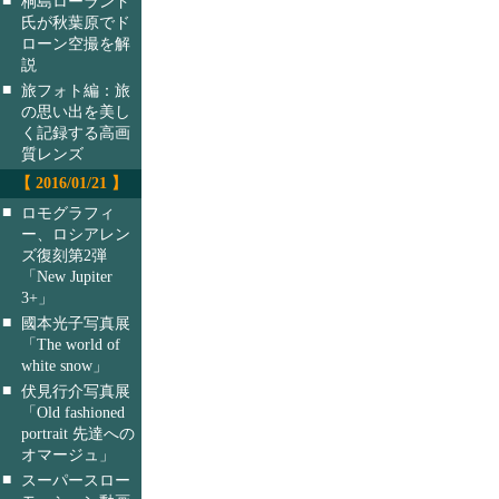
桐島ローランド
氏が秋葉原でド
ローン空撮を解
説
■
旅フォト編：旅
の思い出を美し
く記録する高画
質レンズ
【 2016/01/21 】
■
ロモグラフィ
ー、ロシアレン
ズ復刻第2弾
「New Jupiter
3+」
■
國本光子写真展
「The world of
white snow」
■
伏見行介写真展
「Old fashioned
portrait 先達への
オマージュ」
■
スーパースロー