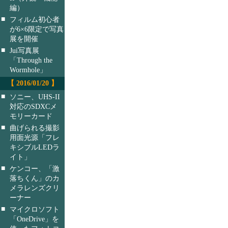
編）
■
フィルム初心者
が6×6限定で写真
展を開催
■
Jui写真展
「Through the
Wormhole」
【 2016/01/20 】
■
ソニー、UHS-II
対応のSDXCメ
モリーカード
■
曲げられる撮影
用面光源「フレ
キシブルLEDラ
イト」
■
ケンコー、「激
落ちくん」のカ
メラレンズクリ
ーナー
■
マイクロソフト
「OneDrive」を