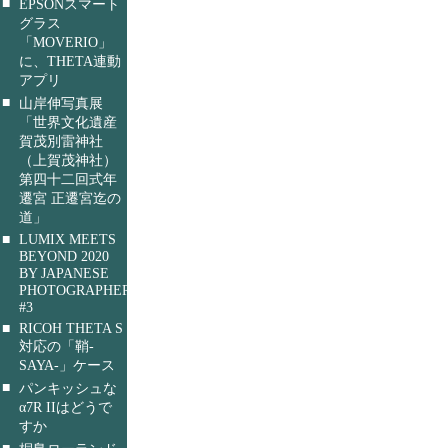
■
EPSONスマート
グラス
「MOVERIO」
に、THETA連動
アプリ
■
山岸伸写真展
「世界文化遺産
賀茂別雷神社
（上賀茂神社）
第四十二回式年
遷宮 正遷宮迄の
道」
■
LUMIX MEETS
BEYOND 2020
BY JAPANESE
PHOTOGRAPHERS
#3
■
RICOH THETA S
対応の「鞘-
SAYA-」ケース
■
パンキッシュな
α7R IIはどうで
すか
■