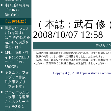
■
小須田翔写真展
「TOKYO
Riverbed」
（ 本誌：武石 修 
【 2016/01/22 】
■
風景といっしょ
2008/10/07 12:58
に猫を写すに
は？ 雲の動きを
活かして風景を
デジカメ W
撮るには？
■
LPL、薄型・ワ
・記事の情報は執筆時または掲載時のものであり、現状では異なる可
・記事の内容につき、個別にご回答することはいたしかねます。
イド配光のLED
・記事、写真、図表などの著作権は著作者に帰属します。無断転用・
ライト「VL-
ください。業務関係でご利用の場合は別途お問い合わせください。
5500XP」
■
キタムラ、フォ
Copyright (c) 2008 Impress Watch Corporat
トブック作成・
注文用アプリ
「フォト本」
■
プロが作ったカ
メラ用「修理屋
さんのクリーナ
ー」を3名に