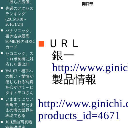
「彼らの流儀」
開口部
■
先週のアクセス
ランキング
(2016/1/18～
2016/1/24)
■
パナソニック、
書き込み最高
■
ＵＲＬ
90MB/秒のSDXC
カード
銀一
■
セコニック、ス
トロボ制御に対
http://www.gini
応した露出計
■
Vol. 03：相手へ
製品情報
の想い・愛情が
感じられる写真
を心がけて～ヒ
ダキトモコさん
■
いままでにない
http://www.ginichi
画角で、見たま
まの海の世界を
products_id=4671
表現できる
■
JCII黒白写真暗
室基礎講座