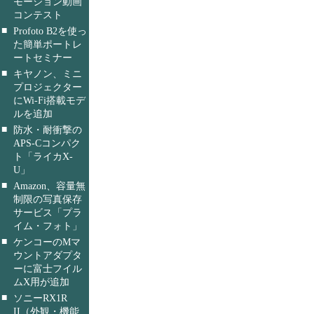
モーション動画
コンテスト
■
Profoto B2を使っ
た簡単ポートレ
ートセミナー
■
キヤノン、ミニ
プロジェクター
にWi-Fi搭載モデ
ルを追加
■
防水・耐衝撃の
APS-Cコンパク
ト「ライカX-
U」
■
Amazon、容量無
制限の写真保存
サービス「プラ
イム・フォト」
■
ケンコーのMマ
ウントアダプタ
ーに富士フイル
ムX用が追加
■
ソニーRX1R
II（外観・機能