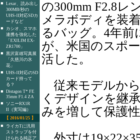
の300mm F2.8
■
Lexar、読み出し
300MB/秒の
メラボディを装
UHS-II対応SDカ
ードなど
■
るバッグ。4年前
カシオ、スマホ
連携を強化した
「EXILIM EX-
が、米国のスポ
ZR1700」
■
黒沢富雄写真展
活した。
「久慈川の氷
花」
■
UHS-II対応のSD
カード持って
従来モデルから
る？
■
Distagon T* FE
くデザインを継
35mm F1.4 ZA
■
ソニーRX1R
みを増して保護
II（実写編）
【 2016/01/25 】
■
ライカTに汎用
ストラップを付
外寸は19×22×3
けられる純正ア