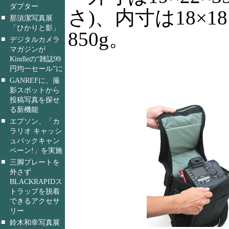
ダプター
さ)、内寸は18×1
■
那須潔写真展
「ひかりと影」
850g。
■
デジタルカメラ
マガジンが
Kindleの“雑誌99
円均一セール”に
■
GANREFに、撮
影スポットから
投稿写真を探せ
る新機能
■
エプソン、「カ
ラリオ キャッシ
ュバックキャン
ペーン!」を実施
■
三脚プレートを
外さず
BLACKRAPIDス
トラップを脱着
できるアクセサ
リー
■
鈴木和幸写真展