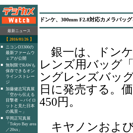
ドンケ、300mm F2.8対応カメラバッ
最新ニュース
【 2016/01/26 】
■
ニコンD3300の
銀一は、ドンケ
最新ファームウ
ェアが公開
レンズ用バッグ「F
■
無制限でRAWも
保存できるオン
ングレンズバッグ
ラインストレー
ジ
日に発売する。価
■
加藤健志写真展
「空から伝える
450円。
目撃者 ～パイロ
ットと見た日本
の風景～」
■
平岡正写真展
キヤノンおよび
「Tokyo Bay area
／20xx」