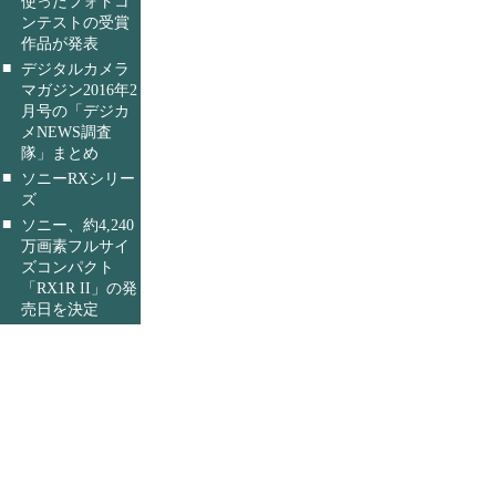
使ったフォトコ
ンテストの受賞
作品が発表
■
デジタルカメラ
マガジン2016年2
月号の「デジカ
メNEWS調査
隊」まとめ
■
ソニーRXシリー
ズ
■
ソニー、約4,240
万画素フルサイ
ズコンパクト
「RX1R II」の発
売日を決定