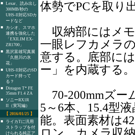
体勢でPCを取り
■
Lexar、読み出し
300MB/秒の
UHS-II対応SDカ
ードなど
■
収納部にはメモ
カシオ、スマホ
連携を強化した
「EXILIM EX-
一眼レフカメラ
ZR1700」
■
黒沢富雄写真展
意する。底部に
「久慈川の氷
花」
ー」を内蔵する。
■
UHS-II対応のSD
カード持って
る？
■
Distagon T* FE
70-200mm
35mm F1.4 ZA
■
ソニーRX1R
5～6本、15.
II（実写編）
【 2016/01/25 】
能。表面素材は42
■
ライカTに汎用
ストラップを付
ロン。カメラ収納部
けられる純正ア