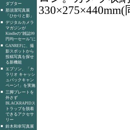
ダプター
330×275×440m
■
那須潔写真展
「ひかりと影」
■
デジタルカメラ
マガジンが
Kindleの“雑誌99
円均一セール”に
■
GANREFに、撮
影スポットから
投稿写真を探せ
る新機能
■
エプソン、「カ
ラリオ キャッシ
ュバックキャン
ペーン!」を実施
■
三脚プレートを
外さず
BLACKRAPIDス
トラップを脱着
できるアクセサ
リー
■
鈴木和幸写真展