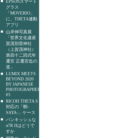
■
EPSONスマート
グラス
「MOVERIO」
に、THETA連動
アプリ
■
山岸伸写真展
「世界文化遺産
賀茂別雷神社
（上賀茂神社）
第四十二回式年
遷宮 正遷宮迄の
道」
■
LUMIX MEETS
BEYOND 2020
BY JAPANESE
PHOTOGRAPHERS
#3
■
RICOH THETA S
対応の「鞘-
SAYA-」ケース
■
パンキッシュな
α7R IIはどうで
すか
■