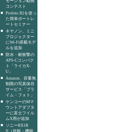
モーション動画
コンテスト
■
Profoto B2を使っ
た簡単ポートレ
ートセミナー
■
キヤノン、ミニ
プロジェクター
にWi-Fi搭載モデ
ルを追加
■
防水・耐衝撃の
APS-Cコンパク
ト「ライカX-
U」
■
Amazon、容量無
制限の写真保存
サービス「プラ
イム・フォト」
■
ケンコーのMマ
ウントアダプタ
ーに富士フイル
ムX用が追加
■
ソニーRX1R
II（外観・機能