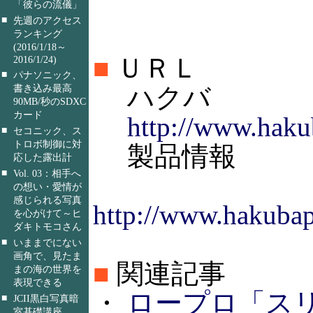
「彼らの流儀」
■
先週のアクセス
ランキング
(2016/1/18～
■
ＵＲＬ
2016/1/24)
■
パナソニック、
ハクバ
書き込み最高
90MB/秒のSDXC
カード
http://www.haku
■
セコニック、ス
トロボ制御に対
製品情報
応した露出計
■
Vol. 03：相手へ
の想い・愛情が
感じられる写真
http://www.hakubap
を心がけて～ヒ
ダキトモコさん
■
いままでにない
画角で、見たま
■
関連記事
まの海の世界を
表現できる
・
ロープロ「スリン
■
JCII黒白写真暗
室基礎講座