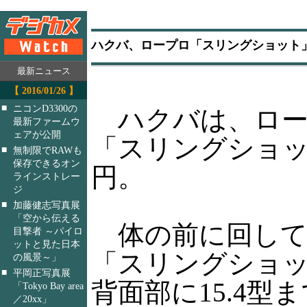
ハクバ、ロープロ「スリングショット
最新ニュース
【 2016/01/26 】
■
ニコンD3300の
ハクバは、ロー
最新ファームウ
ェアが公開
「スリングショット
■
無制限でRAWも
保存できるオン
円。
ラインストレー
ジ
■
加藤健志写真展
「空から伝える
体の前に回して
目撃者 ～パイロ
ットと見た日本
「スリングショッ
の風景～」
■
平岡正写真展
背面部に15.4
「Tokyo Bay area
／20xx」