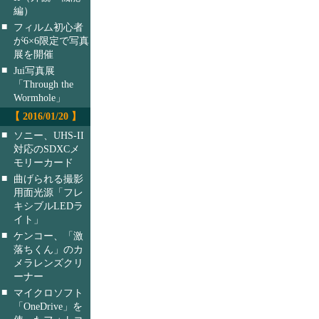
編）
■
フィルム初心者
が6×6限定で写真
展を開催
■
Jui写真展
「Through the
Wormhole」
【 2016/01/20 】
■
ソニー、UHS-II
対応のSDXCメ
モリーカード
■
曲げられる撮影
用面光源「フレ
キシブルLEDラ
イト」
■
ケンコー、「激
落ちくん」のカ
メラレンズクリ
ーナー
■
マイクロソフト
「OneDrive」を