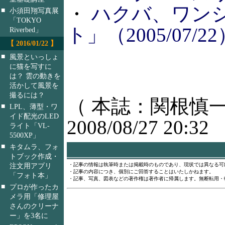
・
ハクバ、ワン
■
小須田翔写真展
「TOKYO
ト」（2005/07/22
Riverbed」
【 2016/01/22 】
■
風景といっしょ
に猫を写すに
は？ 雲の動きを
活かして風景を
撮るには？
（ 本誌：関根慎一
■
LPL、薄型・ワ
イド配光のLED
2008/08/27 20:32
ライト「VL-
5500XP」
■
キタムラ、フォ
トブック作成・
注文用アプリ
・記事の情報は執筆時または掲載時のものであり、現状では異なる可
・記事の内容につき、個別にご回答することはいたしかねます。
「フォト本」
・記事、写真、図表などの著作権は著作者に帰属します。無断転用・
■
プロが作ったカ
メラ用「修理屋
さんのクリーナ
ー」を3名に