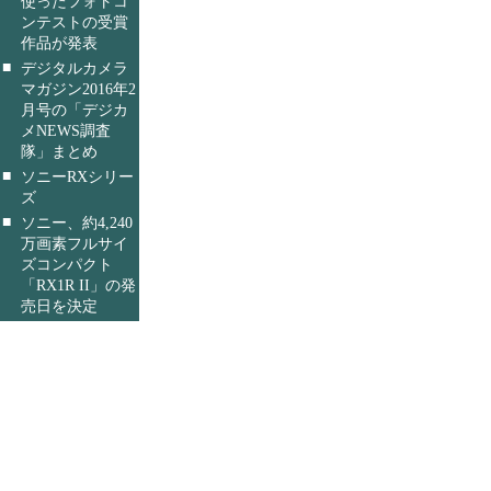
使ったフォトコ
ンテストの受賞
作品が発表
■
デジタルカメラ
マガジン2016年2
月号の「デジカ
メNEWS調査
隊」まとめ
■
ソニーRXシリー
ズ
■
ソニー、約4,240
万画素フルサイ
ズコンパクト
「RX1R II」の発
売日を決定