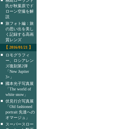
桐島ローランド
氏が秋葉原でド
ローン空撮を解
説
■
旅フォト編：旅
の思い出を美し
く記録する高画
質レンズ
【 2016/01/21 】
■
ロモグラフィ
ー、ロシアレン
ズ復刻第2弾
「New Jupiter
3+」
■
國本光子写真展
「The world of
white snow」
■
伏見行介写真展
「Old fashioned
portrait 先達への
オマージュ」
■
スーパースロー