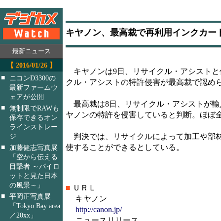
キヤノン、最高裁で再利用インクカー
最新ニュース
【 2016/01/26 】
キヤノンは9日、リサイクル・アシストと
■
ニコンD3300の
クル・アシストの特許侵害が最高裁で認め
最新ファームウ
ェアが公開
最高裁は8日、リサイクル・アシストが輸
■
無制限でRAWも
ヤノンの特許を侵害していると判断。ほぼ
保存できるオン
ラインストレー
判決では、リサイクルによって加工や部材
ジ
使することができるとしている。
■
加藤健志写真展
「空から伝える
目撃者 ～パイロ
ットと見た日本
の風景～」
■
ＵＲＬ
■
平岡正写真展
キヤノン
「Tokyo Bay area
http://canon.jp/
／20xx」
ニュースリリース