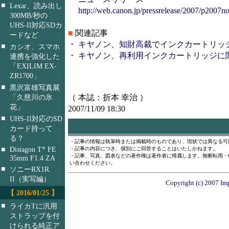
■
Lexar、読み出し
http://web.canon.jp/pressrelease/2007/p2007n
300MB/秒の
UHS-II対応SDカ
■
関連記事
ードなど
・
キヤノン、知財高裁でインクカートリッジ訴訟
■
カシオ、スマホ
・
キヤノン、再利用インクカートリッジに関する
連携を強化した
「EXILIM EX-
ZR1700」
■
黒沢富雄写真展
（ 本誌：折本 幸治 ）
「久慈川の氷
花」
2007/11/09 18:30
■
UHS-II対応のSD
カード持って
る？
・記事の情報は執筆時または掲載時のものであり、現状では異なる可
■
Distagon T* FE
・記事の内容につき、個別にご回答することはいたしかねます。
・記事、写真、図表などの著作権は著作者に帰属します。無断転用・
35mm F1.4 ZA
い合わせください。
■
ソニーRX1R
II（実写編）
Copyright (c) 2007 Imp
【 2016/01/25 】
■
ライカTに汎用
ストラップを付
けられる純正ア