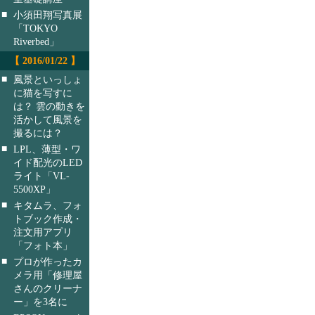
■
小須田翔写真展
「TOKYO
Riverbed」
【 2016/01/22 】
■
風景といっしょ
に猫を写すに
は？ 雲の動きを
活かして風景を
撮るには？
■
LPL、薄型・ワ
イド配光のLED
ライト「VL-
5500XP」
■
キタムラ、フォ
トブック作成・
注文用アプリ
「フォト本」
■
プロが作ったカ
メラ用「修理屋
さんのクリーナ
ー」を3名に