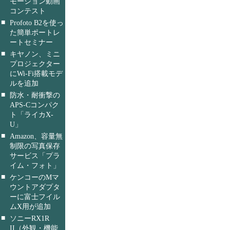
モーション動画
コンテスト
■
Profoto B2を使っ
た簡単ポートレ
ートセミナー
■
キヤノン、ミニ
プロジェクター
にWi-Fi搭載モデ
ルを追加
■
防水・耐衝撃の
APS-Cコンパク
ト「ライカX-
U」
■
Amazon、容量無
制限の写真保存
サービス「プラ
イム・フォト」
■
ケンコーのMマ
ウントアダプタ
ーに富士フイル
ムX用が追加
■
ソニーRX1R
II（外観・機能