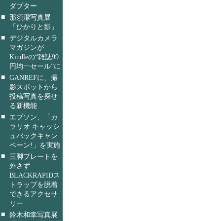
ダプター
■
那須潔写真展
「ひかりと影」
■
デジタルカメラ
マガジンが
Kindleの“雑誌99
円均一セール”に
■
GANREFに、撮
影スポットから
投稿写真を探せ
る新機能
■
エプソン、「カ
ラリオ キャッシ
ュバックキャン
ペーン!」を実施
■
三脚プレートを
外さず
BLACKRAPIDス
トラップを脱着
できるアクセサ
リー
■
鈴木和幸写真展