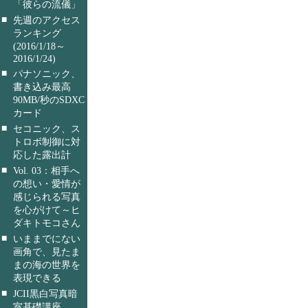
「彼らの流儀」
■
先週のアクセス
ランキング
(2016/1/18～
2016/1/24)
■
パナソニック、
書き込み最高
90MB/秒のSDXC
カード
■
セコニック、ス
トロボ制御に対
応した露出計
■
Vol. 03：相手へ
の想い・愛情が
感じられる写真
を心がけて～ヒ
ダキトモコさん
■
いままでにない
画角で、見たま
まの海の世界を
表現できる
■
JCII黒白写真暗
室基礎講座