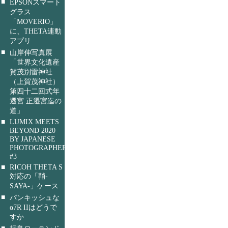
■
EPSONスマート
グラス
「MOVERIO」
に、THETA連動
アプリ
■
山岸伸写真展
「世界文化遺産
賀茂別雷神社
（上賀茂神社）
第四十二回式年
遷宮 正遷宮迄の
道」
■
LUMIX MEETS
BEYOND 2020
BY JAPANESE
PHOTOGRAPHERS
#3
■
RICOH THETA S
対応の「鞘-
SAYA-」ケース
■
パンキッシュな
α7R IIはどうで
すか
■