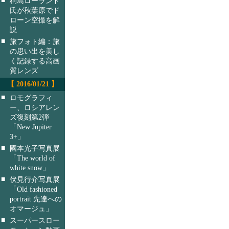
桐島ローランド
氏が秋葉原でド
ローン空撮を解
説
■
旅フォト編：旅
の思い出を美し
く記録する高画
質レンズ
【 2016/01/21 】
■
ロモグラフィ
ー、ロシアレン
ズ復刻第2弾
「New Jupiter
3+」
■
國本光子写真展
「The world of
white snow」
■
伏見行介写真展
「Old fashioned
portrait 先達への
オマージュ」
■
スーパースロー