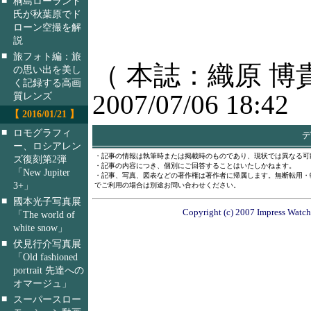
桐島ローランド
氏が秋葉原でド
ローン空撮を解
説
■
旅フォト編：旅
（ 本誌：織原 博
の思い出を美し
く記録する高画
2007/07/06 18:42
質レンズ
【 2016/01/21 】
■
ロモグラフィ
デ
ー、ロシアレン
・記事の情報は執筆時または掲載時のものであり、現状では異なる可
ズ復刻第2弾
・記事の内容につき、個別にご回答することはいたしかねます。
「New Jupiter
・記事、写真、図表などの著作権は著作者に帰属します。無断転用・
3+」
でご利用の場合は別途お問い合わせください。
■
國本光子写真展
Copyright (c) 2007 Impress Watch 
「The world of
white snow」
■
伏見行介写真展
「Old fashioned
portrait 先達への
オマージュ」
■
スーパースロー