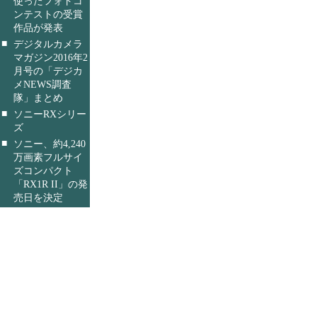
使ったフォトコ
ンテストの受賞
作品が発表
■
デジタルカメラ
マガジン2016年2
月号の「デジカ
メNEWS調査
隊」まとめ
■
ソニーRXシリー
ズ
■
ソニー、約4,240
万画素フルサイ
ズコンパクト
「RX1R II」の発
売日を決定