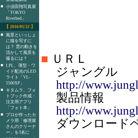
■
小須田翔写真展
「TOKYO
Riverbed」
【 2016/01/22 】
■
風景といっしょ
に猫を写すに
は？ 雲の動きを
活かして風景を
■
ＵＲＬ
撮るには？
■
LPL、薄型・ワ
ジャングル
イド配光のLED
ライト「VL-
http://www.jung
5500XP」
■
キタムラ、フォ
製品情報
トブック作成・
注文用アプリ
http://www.jung
「フォト本」
■
プロが作ったカ
ダウンロードページ(
メラ用「修理屋
さんのクリーナ
ー」を3名に