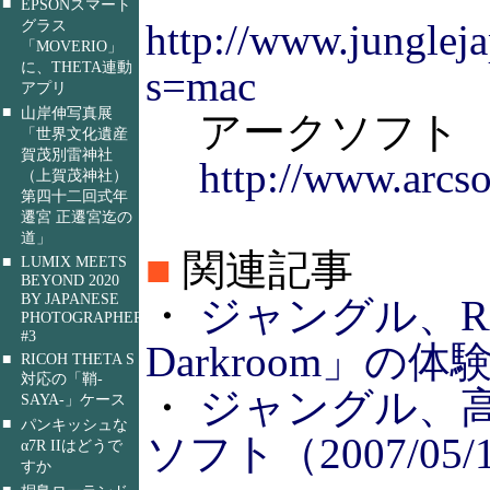
■
EPSONスマート
グラス
http://www.jungleja
「MOVERIO」
に、THETA連動
s=mac
アプリ
■
山岸伸写真展
アークソフト
「世界文化遺産
賀茂別雷神社
http://www.arcso
（上賀茂神社）
第四十二回式年
遷宮 正遷宮迄の
道」
■
関連記事
■
LUMIX MEETS
BEYOND 2020
BY JAPANESE
・
ジャングル、RA
PHOTOGRAPHERS
#3
Darkroom」の体験
■
RICOH THETA S
対応の「鞘-
・
ジャングル、高
SAYA-」ケース
■
パンキッシュな
ソフト（2007/05/
α7R IIはどうで
すか
■