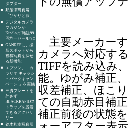
トの無償アップ
ダプター
■
那須潔写真展
「ひかりと影」
■
デジタルカメラ
マガジンが
Kindleの“雑誌99
主要メーカーす
円均一セール”に
■
GANREFに、撮
カメラへ対応する
影スポットから
投稿写真を探せ
る新機能
TIFFを読み込み
■
エプソン、「カ
ラリオ キャッシ
能。ゆがみ補正、
ュバックキャン
ペーン!」を実施
収差補正、ほこり
■
三脚プレートを
外さず
ての自動赤目補正
BLACKRAPIDス
トラップを脱着
補正前後の状態
できるアクセサ
リー
ォーアフター表示
■
鈴木和幸写真展