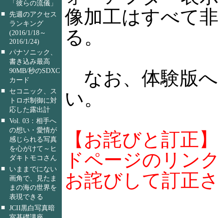
「彼らの流儀」
像加工はすべて
■
先週のアクセス
ランキング
る。
(2016/1/18～
2016/1/24)
■
パナソニック、
書き込み最高
90MB/秒のSDXC
なお、体験版へ
カード
■
セコニック、ス
い。
トロボ制御に対
応した露出計
■
Vol. 03：相手へ
の想い・愛情が
【お詫びと訂正】
感じられる写真
を心がけて～ヒ
ドページのリン
ダキトモコさん
■
いままでにない
お詫びして訂正
画角で、見たま
まの海の世界を
表現できる
■
JCII黒白写真暗
室基礎講座