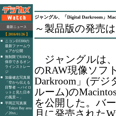
ジャングル、「Digital Darkroom
～製品版の発売は
最新ニュース
【 2016/01/26 】
■
ニコンD3300の
最新ファームウ
ェアが公開
ジャングルは、米A
■
無制限でRAWも
保存できるオン
のRAW現像ソフト「D
ラインストレー
ジ
■
Darkroom」(
加藤健志写真展
「空から伝える
目撃者 ～パイロ
ルーム)のMacint
ットと見た日本
の風景～」
を公開した。バー
■
平岡正写真展
「Tokyo Bay area
月に発売されたWi
／20xx」