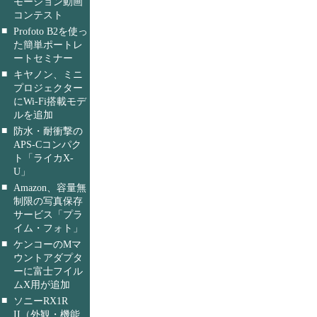
モーション動画
コンテスト
■
Profoto B2を使っ
た簡単ポートレ
ートセミナー
■
キヤノン、ミニ
プロジェクター
にWi-Fi搭載モデ
ルを追加
■
防水・耐衝撃の
APS-Cコンパク
ト「ライカX-
U」
■
Amazon、容量無
制限の写真保存
サービス「プラ
イム・フォト」
■
ケンコーのMマ
ウントアダプタ
ーに富士フイル
ムX用が追加
■
ソニーRX1R
II（外観・機能