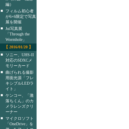
編）
■
フィルム初心者
が6×6限定で写真
展を開催
■
Jui写真展
「Through the
Wormhole」
【 2016/01/20 】
■
ソニー、UHS-II
対応のSDXCメ
モリーカード
■
曲げられる撮影
用面光源「フレ
キシブルLEDラ
イト」
■
ケンコー、「激
落ちくん」のカ
メラレンズクリ
ーナー
■
マイクロソフト
「OneDrive」を