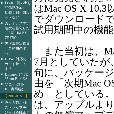
■
Lexar、読み出し
はMac OS X 1
300MB/秒の
UHS-II対応SDカ
でダウンロードで
ードなど
■
カシオ、スマホ
試用期間中の機能
連携を強化した
「EXILIM EX-
ZR1700」
■
黒沢富雄写真展
また当初は、Mac
「久慈川の氷
花」
7月としていたが
■
UHS-II対応のSD
カード持って
る？
旬に、パッケージ
■
Distagon T* FE
35mm F1.4 ZA
由を「次期Mac OS
■
ソニーRX1R
II（実写編）
め」としている。ま
【 2016/01/25 】
は、アップルよ
■
ライカTに汎用
ストラップを付
けられる純正ア