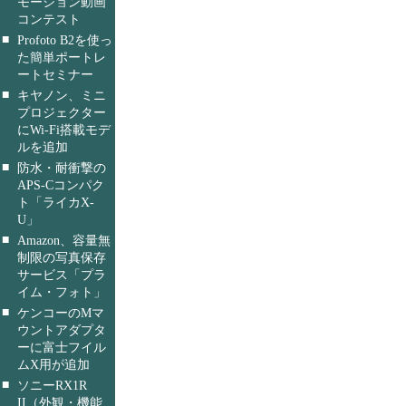
モーション動画
コンテスト
■
Profoto B2を使っ
た簡単ポートレ
ートセミナー
■
キヤノン、ミニ
プロジェクター
にWi-Fi搭載モデ
ルを追加
■
防水・耐衝撃の
APS-Cコンパク
ト「ライカX-
U」
■
Amazon、容量無
制限の写真保存
サービス「プラ
イム・フォト」
■
ケンコーのMマ
ウントアダプタ
ーに富士フイル
ムX用が追加
■
ソニーRX1R
II（外観・機能