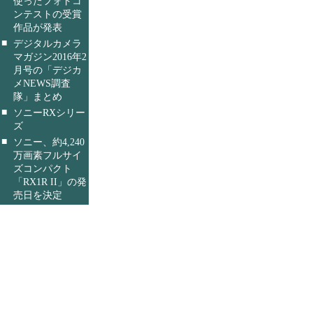
使ったフォトコ
ンテストの受賞
作品が発表
■
デジタルカメラ
マガジン2016年2
月号の「デジカ
メNEWS調査
隊」まとめ
■
ソニーRXシリー
ズ
■
ソニー、約4,240
万画素フルサイ
ズコンパクト
「RX1R II」の発
売日を決定