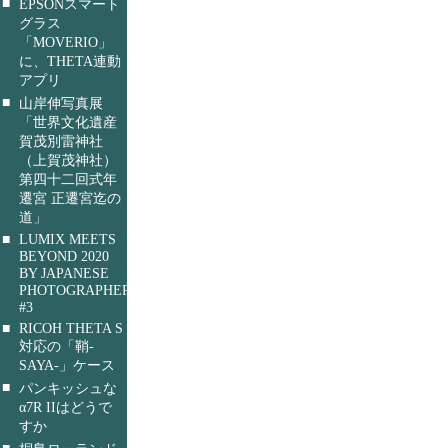
■
EPSONスマート
グラス
「MOVERIO」
に、THETA連動
アプリ
■
山岸伸写真展
「世界文化遺産
賀茂別雷神社
（上賀茂神社）
第四十二回式年
遷宮 正遷宮迄の
道」
■
LUMIX MEETS
BEYOND 2020
BY JAPANESE
PHOTOGRAPHERS
#3
■
RICOH THETA S
対応の「鞘-
SAYA-」ケース
■
パンキッシュな
α7R IIはどうで
すか
■