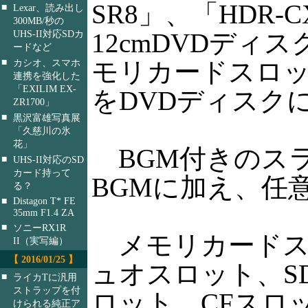
SR8」、「HDR
■
Lexar、読み出し
300MB/秒の
12cmDVDデ
UHS-II対応SDカ
ードなど
■
モリカードスロ
カシオ、スマホ
連携を強化した
「EXILIM EX-
をDVDディスク
ZR1700」
■
黒沢富雄写真展
「久慈川の氷
花」
BGM付きのスラ
■
UHS-II対応のSD
カード持って
BGMに加え、任
る？
■
Distagon T* FE
35mm F1.4 ZA
■
ソニーRX1R
メモリカードス
II（実写編）
【 2016/01/25 】
ュオスロット、SD
■
ライカTに汎用
ストラップを付
ロット、CFスロ
けられる純正ア