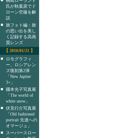
桐島ローランド
氏が秋葉原でド
ローン空撮を解
説
■
旅フォト編：旅
の思い出を美し
く記録する高画
質レンズ
【 2016/01/21 】
■
ロモグラフィ
ー、ロシアレン
ズ復刻第2弾
「New Jupiter
3+」
■
國本光子写真展
「The world of
white snow」
■
伏見行介写真展
「Old fashioned
portrait 先達への
オマージュ」
■
スーパースロー