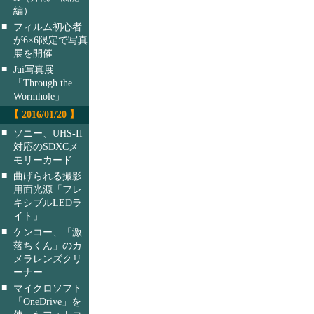
編）
■
フィルム初心者
が6×6限定で写真
展を開催
■
Jui写真展
「Through the
Wormhole」
【 2016/01/20 】
■
ソニー、UHS-II
対応のSDXCメ
モリーカード
■
曲げられる撮影
用面光源「フレ
キシブルLEDラ
イト」
■
ケンコー、「激
落ちくん」のカ
メラレンズクリ
ーナー
■
マイクロソフト
「OneDrive」を