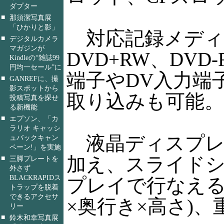
ダプター
■
那須潔写真展
「ひかりと影」
対応記録メディアは
■
デジタルカメラ
マガジンが
DVD+RW、DVD
Kindleの“雑誌99
円均一セール”に
端子やDV入力端
■
GANREFに、撮
影スポットから
取り込みも可能。
投稿写真を探せ
る新機能
■
エプソン、「カ
ラリオ キャッシ
液晶ディスプレイ
ュバックキャン
ペーン!」を実施
加え、スライド
■
三脚プレートを
外さず
BLACKRAPIDス
プレイで行なえる。本
トラップを脱着
できるアクセサ
×奥行き×高さ)、重
リー
■
鈴木和幸写真展