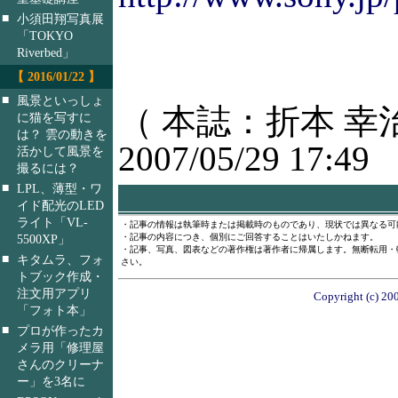
■
小須田翔写真展
「TOKYO
Riverbed」
【 2016/01/22 】
■
風景といっしょ
（ 本誌：折本 幸
に猫を写すに
は？ 雲の動きを
2007/05/29 17:49
活かして風景を
撮るには？
■
LPL、薄型・ワ
イド配光のLED
ライト「VL-
・記事の情報は執筆時または掲載時のものであり、現状では異なる可
5500XP」
・記事の内容につき、個別にご回答することはいたしかねます。
・記事、写真、図表などの著作権は著作者に帰属します。無断転用・
■
キタムラ、フォ
さい。
トブック作成・
注文用アプリ
Copyright (c) 20
「フォト本」
■
プロが作ったカ
メラ用「修理屋
さんのクリーナ
ー」を3名に