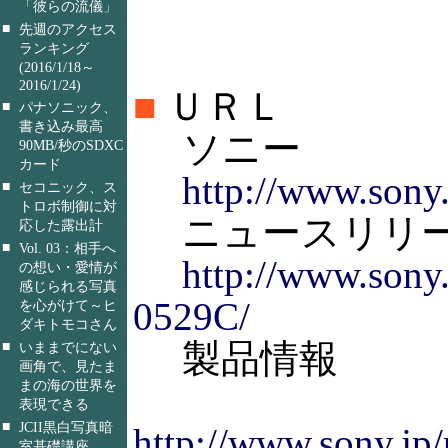
「彼らの流儀」
■
先週のアクセス
ランキング
(2016/1/18～
2016/1/24)
■
ＵＲＬ
■
パナソニック、
書き込み最高
ソニー
90MB/秒のSDXC
カード
http://www.sony.
■
セコニック、ス
トロボ制御に対
ニュースリリ
応した露出計
■
Vol. 03：相手へ
http://www.sony
の想い・愛情が
感じられる写真
0529C/
を心がけて～ヒ
ダキトモコさん
製品情報
■
いままでにない
画角で、見たま
まの海の世界を
表現できる
■
JCII黒白写真暗
http://www.sony.j
室基礎講座