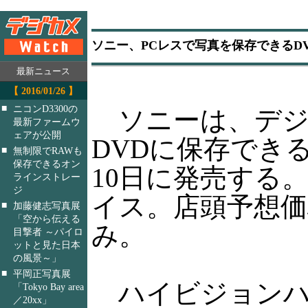
ソニー、PCレスで写真を保存できるD
最新ニュース
【 2016/01/26 】
■
ニコンD3300の
ソニーは、デジ
最新ファームウ
ェアが公開
DVDに保存できる
■
無制限でRAWも
保存できるオン
10日に発売する
ラインストレー
ジ
イス。店頭予想価
■
加藤健志写真展
「空から伝える
み。
目撃者 ～パイロ
ットと見た日本
の風景～」
■
平岡正写真展
ハイビジョンハン
「Tokyo Bay area
／20xx」