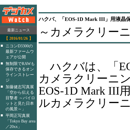
ハクバ、「EOS-1D Mark III」用液
～カメラクリー
最新ニュース
【 2016/01/26 】
■
ニコンD3300の
最新ファームウ
ェアが公開
ハクバは、「EOS
■
無制限でRAWも
保存できるオン
カメラクリーニン
ラインストレー
ジ
■
EOS-1D Mark
加藤健志写真展
「空から伝える
目撃者 ～パイロ
ルカメラクリーニン
ットと見た日本
の風景～」
■
平岡正写真展
「Tokyo Bay area
／20xx」