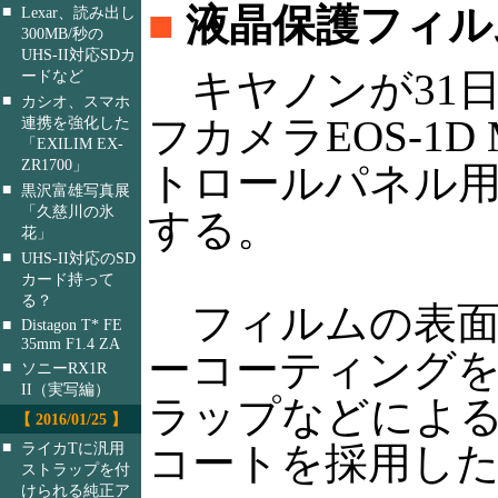
■
液晶保護フィル
■
Lexar、読み出し
300MB/秒の
UHS-II対応SDカ
キヤノンが31
ードなど
■
カシオ、スマホ
フカメラEOS-1D
連携を強化した
「EXILIM EX-
ZR1700」
トロールパネル
■
黒沢富雄写真展
「久慈川の氷
する。
花」
■
UHS-II対応のSD
カード持って
る？
フィルムの表面
■
Distagon T* FE
35mm F1.4 ZA
ーコーティング
■
ソニーRX1R
II（実写編）
ラップなどによ
【 2016/01/25 】
■
コートを採用し
ライカTに汎用
ストラップを付
けられる純正ア