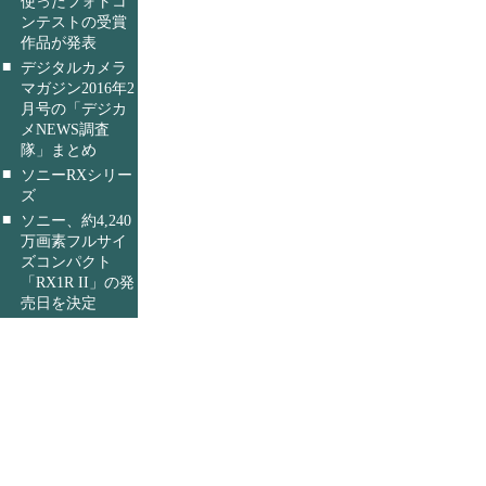
使ったフォトコ
ンテストの受賞
作品が発表
■
デジタルカメラ
マガジン2016年2
月号の「デジカ
メNEWS調査
隊」まとめ
■
ソニーRXシリー
ズ
■
ソニー、約4,240
万画素フルサイ
ズコンパクト
「RX1R II」の発
売日を決定