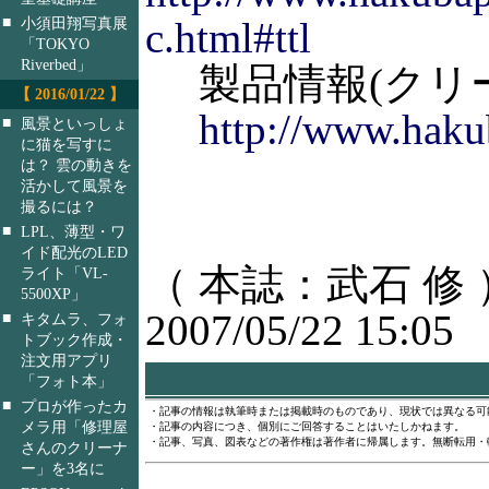
■
c.html#ttl
小須田翔写真展
「TOKYO
Riverbed」
製品情報(クリー
【 2016/01/22 】
http://www.haku
■
風景といっしょ
に猫を写すに
は？ 雲の動きを
活かして風景を
撮るには？
■
LPL、薄型・ワ
イド配光のLED
（ 本誌：武石 修 
ライト「VL-
5500XP」
2007/05/22 15:05
■
キタムラ、フォ
トブック作成・
注文用アプリ
「フォト本」
■
プロが作ったカ
・記事の情報は執筆時または掲載時のものであり、現状では異なる可
メラ用「修理屋
・記事の内容につき、個別にご回答することはいたしかねます。
・記事、写真、図表などの著作権は著作者に帰属します。無断転用・
さんのクリーナ
ー」を3名に