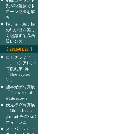
桐島ローランド
氏が秋葉原でド
ローン空撮を解
説
■
旅フォト編：旅
の思い出を美し
く記録する高画
質レンズ
【 2016/01/21 】
■
ロモグラフィ
ー、ロシアレン
ズ復刻第2弾
「New Jupiter
3+」
■
國本光子写真展
「The world of
white snow」
■
伏見行介写真展
「Old fashioned
portrait 先達への
オマージュ」
■
スーパースロー