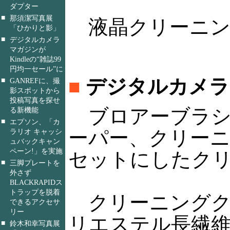
ダプター
■
那須潔写真展
液晶クリーニン
「ひかりと影」
■
デジタルカメラ
マガジンが
Kindleの“雑誌99
円均一セール”に
■
デジタルカメラ
■
GANREFに、撮
影スポットから
投稿写真を探せ
ブロアーブラシ
る新機能
■
エプソン、「カ
ーパー、クリー
ラリオ キャッシ
ュバックキャン
ペーン!」を実施
セットにしたク
■
三脚プレートを
外さず
BLACKRAPIDス
トラップを脱着
クリーニングク
できるアクセサ
リー
リエステル長繊
■
鈴木和幸写真展