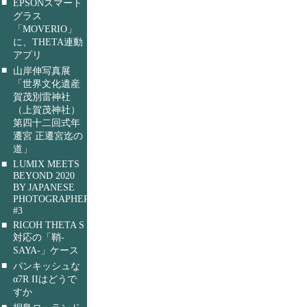
■
EPSONスマート
グラス
「MOVERIO」
に、THETA連動
アプリ
■
山岸伸写真展
「世界文化遺産
賀茂別雷神社
（上賀茂神社）
第四十二回式年
遷宮 正遷宮迄の
道」
■
LUMIX MEETS
BEYOND 2020
BY JAPANESE
PHOTOGRAPHERS
#3
■
RICOH THETA S
対応の「鞘-
SAYA-」ケース
■
パンキッシュな
α7R IIはどうで
すか
■