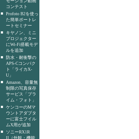
モーション動画
コンテスト
■
Profoto B2を使っ
た簡単ポートレ
ートセミナー
■
キヤノン、ミニ
プロジェクター
にWi-Fi搭載モデ
ルを追加
■
防水・耐衝撃の
APS-Cコンパク
ト「ライカX-
U」
■
Amazon、容量無
制限の写真保存
サービス「プラ
イム・フォト」
■
ケンコーのMマ
ウントアダプタ
ーに富士フイル
ムX用が追加
■
ソニーRX1R
II（外観・機能