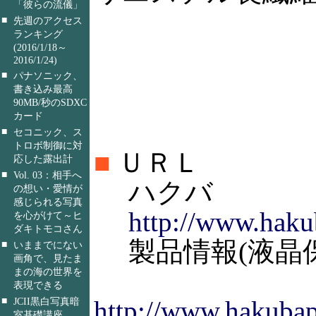
「彼らの流儀」
■
先週のアクセス
ランキング
(2016/1/18～
2016/1/24)
■
パナソニック、
書き込み最高
90MB/秒のSDXC
カード
■
セコニック、ス
トロボ制御に対
■
ＵＲＬ
応した露出計
■
Vol. 03：相手へ
ハクバ
の想い・愛情が
感じられる写真
http://www.haku
を心がけて～ヒ
ダキトモコさん
製品情報(液晶保
■
いままでにない
画角で、見たま
まの海の世界を
表現できる
■
http://www.hakubap
JCII黒白写真暗
室基礎講座