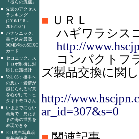
「彼らの流儀」
■
先週のアクセス
ランキング
■
ＵＲＬ
(2016/1/18～
2016/1/24)
ハギワラシス
■
パナソニック、
書き込み最高
http://www.hscjp
90MB/秒のSDXC
カード
コンパクトフラッ
■
セコニック、ス
トロボ制御に対
ズ製品交換に関
応した露出計
■
Vol. 03：相手へ
の想い・愛情が
感じられる写真
http://www.hscjpn.c
を心がけて～ヒ
ダキトモコさん
ar_id=307&s=0
■
いままでにない
画角で、見たま
まの海の世界を
表現できる
■
JCII黒白写真暗
■
関連記事
室基礎講座