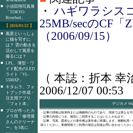
■
小須田翔写真展
・
ハギワラシス
「TOKYO
Riverbed」
25MB/secのCF
【 2016/01/22 】
（2006/09/15）
■
風景といっしょ
に猫を写すに
は？ 雲の動きを
活かして風景を
撮るには？
■
LPL、薄型・ワ
イド配光のLED
（ 本誌：折本 幸
ライト「VL-
5500XP」
■
2006/12/07 00:53
キタムラ、フォ
トブック作成・
注文用アプリ
「フォト本」
デジカメ Wa
■
プロが作ったカ
・記事の情報は執筆時または掲載時のものであり、現状では異なる可
メラ用「修理屋
・記事の内容につき、個別にご回答することはいたしかねます。
・記事、写真、図表などの著作権は著作者に帰属します。無断転用・
さんのクリーナ
張りください。業務関係でご利用の場合は別途お問い合わせください
ー」を3名に