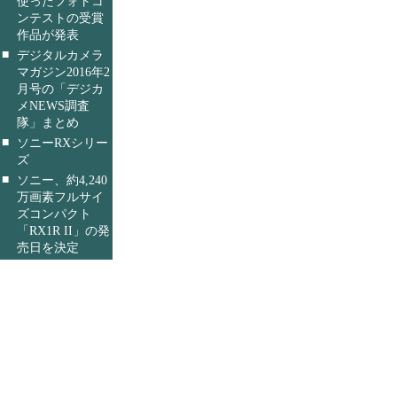
使ったフォトコ
ンテストの受賞
作品が発表
■
デジタルカメラ
マガジン2016年2
月号の「デジカ
メNEWS調査
隊」まとめ
■
ソニーRXシリー
ズ
■
ソニー、約4,240
万画素フルサイ
ズコンパクト
「RX1R II」の発
売日を決定