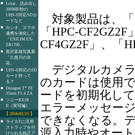
■
Lexar、読み出し
300MB/秒の
対象製品は、「HP
UHS-II対応SDカ
ードなど
■
「HPC-CF2GZ2F
カシオ、スマホ
連携を強化した
「EXILIM EX-
CF4GZ2F」、「H
ZR1700」
■
黒沢富雄写真展
「久慈川の氷
花」
デジタルカメラ
■
UHS-II対応のSD
カード持って
のカードは使用
る？
■
Distagon T* FE
ードを初期化し
35mm F1.4 ZA
■
ソニーRX1R
エラーメッセー
II（実写編）
【 2016/01/25 】
できなくなる。
■
ライカTに汎用
ストラップを付
源入力時やオー
けられる純正ア