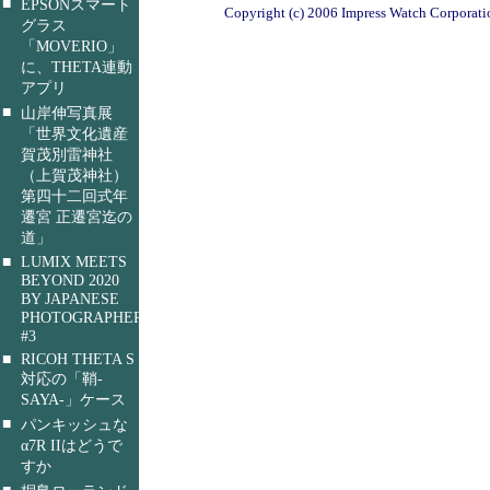
■
EPSONスマート
Copyright (c) 2006 Impress Watch Corporatio
グラス
「MOVERIO」
に、THETA連動
アプリ
■
山岸伸写真展
「世界文化遺産
賀茂別雷神社
（上賀茂神社）
第四十二回式年
遷宮 正遷宮迄の
道」
■
LUMIX MEETS
BEYOND 2020
BY JAPANESE
PHOTOGRAPHERS
#3
■
RICOH THETA S
対応の「鞘-
SAYA-」ケース
■
パンキッシュな
α7R IIはどうで
すか
■