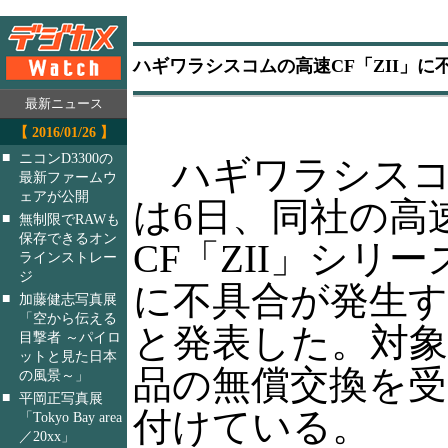
ハギワラシスコムの高速CF「ZII」
最新ニュース
【 2016/01/26 】
■
ニコンD3300の
ハギワラシスコ
最新ファームウ
ェアが公開
は6日、同社の高
■
無制限でRAWも
保存できるオン
CF「ZII」シリー
ラインストレー
ジ
に不具合が発生
■
加藤健志写真展
「空から伝える
と発表した。対象
目撃者 ～パイロ
ットと見た日本
品の無償交換を受
の風景～」
■
平岡正写真展
付けている。
「Tokyo Bay area
／20xx」