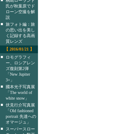
桐島ローランド
氏が秋葉原でド
ローン空撮を解
説
■
旅フォト編：旅
の思い出を美し
く記録する高画
質レンズ
【 2016/01/21 】
■
ロモグラフィ
ー、ロシアレン
ズ復刻第2弾
「New Jupiter
3+」
■
國本光子写真展
「The world of
white snow」
■
伏見行介写真展
「Old fashioned
portrait 先達への
オマージュ」
■
スーパースロー