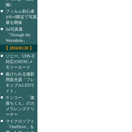
編）
■
フィルム初心者
が6×6限定で写真
展を開催
■
Jui写真展
「Through the
Wormhole」
【 2016/01/20 】
■
ソニー、UHS-II
対応のSDXCメ
モリーカード
■
曲げられる撮影
用面光源「フレ
キシブルLEDラ
イト」
■
ケンコー、「激
落ちくん」のカ
メラレンズクリ
ーナー
■
マイクロソフト
「OneDrive」を