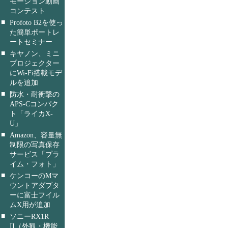
モーション動画
コンテスト
■
Profoto B2を使っ
た簡単ポートレ
ートセミナー
■
キヤノン、ミニ
プロジェクター
にWi-Fi搭載モデ
ルを追加
■
防水・耐衝撃の
APS-Cコンパク
ト「ライカX-
U」
■
Amazon、容量無
制限の写真保存
サービス「プラ
イム・フォト」
■
ケンコーのMマ
ウントアダプタ
ーに富士フイル
ムX用が追加
■
ソニーRX1R
II（外観・機能