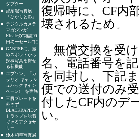
ダプター
復帰時に、CF内
■
那須潔写真展
「ひかりと影」
壊されるため。
■
デジタルカメラ
マガジンが
Kindleの“雑誌99
円均一セール”に
無償交換を受け
■
GANREFに、撮
影スポットから
名、電話番号を記
投稿写真を探せ
る新機能
を同封し、下記ま
■
エプソン、「カ
ラリオ キャッシ
便での送付のみ
ュバックキャン
ペーン!」を実施
付したCF内のデ
■
三脚プレートを
外さず
BLACKRAPIDス
い。
トラップを脱着
できるアクセサ
リー
■
鈴木和幸写真展