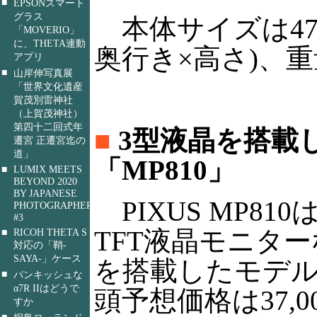
■
EPSONスマート
グラス
本体サイズは471×
「MOVERIO」
に、THETA連動
奥行き×高さ)、重
アプリ
■
山岸伸写真展
「世界文化遺産
賀茂別雷神社
（上賀茂神社）
第四十二回式年
■
3型液晶を搭載
遷宮 正遷宮迄の
道」
「MP810」
■
LUMIX MEETS
BEYOND 2020
BY JAPANESE
PIXUS MP810
PHOTOGRAPHERS
#3
TFT液晶モニタ
■
RICOH THETA S
対応の「鞘-
SAYA-」ケース
を搭載したモデ
■
パンキッシュな
α7R IIはどうで
頭予想価格は37,0
すか
■