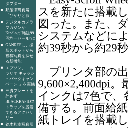
ダプター
スを新たに搭載
■
那須潔写真展
「ひかりと影」
図った。また、
■
デジタルカメラ
マガジンが
システムなどによ
Kindleの“雑誌99
円均一セール”に
約39秒から約29
■
GANREFに、撮
影スポットから
投稿写真を探せ
る新機能
■
プリンタ部の出
エプソン、「カ
ラリオ キャッシ
ュバックキャン
9,600×2,400d
ペーン!」を実施
■
三脚プレートを
インクは7色で、
外さず
BLACKRAPIDス
備する。前面給
トラップを脱着
できるアクセサ
紙トレイを搭載
リー
■
鈴木和幸写真展