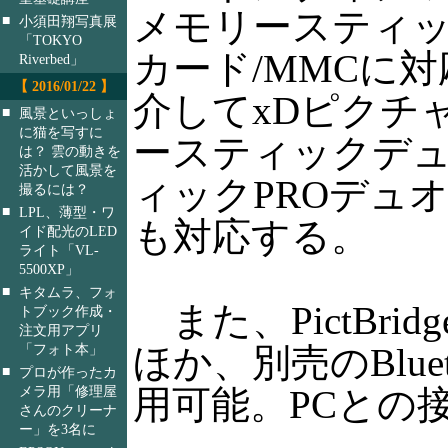
メモリースティック
■
小須田翔写真展
「TOKYO
カード/MMCに
Riverbed」
【 2016/01/22 】
介してxDピクチ
■
風景といっしょ
に猫を写すに
ースティックデ
は？ 雲の動きを
活かして風景を
ィックPROデュオ
撮るには？
■
LPL、薄型・ワ
も対応する。
イド配光のLED
ライト「VL-
5500XP」
■
キタムラ、フォ
また、PictBrid
トブック作成・
注文用アプリ
「フォト本」
ほか、別売のBlue
■
プロが作ったカ
メラ用「修理屋
用可能。PCとの接続
さんのクリーナ
ー」を3名に