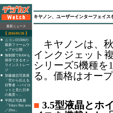
キヤノン、ユーザーインターフェイス
最新ニュース
【 2016/01/26 】
■
ニコンD3300の
キヤノンは、秋
最新ファームウ
ェアが公開
インクジェット複合
■
無制限でRAWも
保存できるオン
シリーズ5機種を
ラインストレー
ジ
る。価格はオー
■
加藤健志写真展
「空から伝える
目撃者 ～パイロ
ットと見た日本
の風景～」
■
平岡正写真展
■
3.5型液晶とホ
「Tokyo Bay area
／20xx」