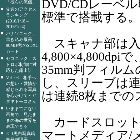
DVD/CDレーベ
「彼らの流儀」
■
先週のアクセス
標準で搭載する。
ランキング
(2016/1/18～
2016/1/24)
■
パナソニック、
スキャナ部は入
書き込み最高
90MB/秒のSDXC
カード
4,800×4,800d
■
セコニック、ス
トロボ制御に対
35mm判フィル
応した露出計
■
Vol. 03：相手へ
し、スリーブは連
の想い・愛情が
感じられる写真
は連続8枚までの
を心がけて～ヒ
ダキトモコさん
■
いままでにない
画角で、見たま
カードスロットはCF/
まの海の世界を
表現できる
マートメディア/
■
JCII黒白写真暗
室基礎講座