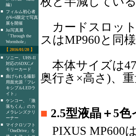
枚と半減してい
編）
■
フィルム初心者
が6×6限定で写真
カードスロット
展を開催
■
Jui写真展
スはMP960と同
「Through the
Wormhole」
【 2016/01/20 】
■
ソニー、UHS-II
本体サイズは470×
対応のSDXCメ
モリーカード
奥行き×高さ)、重
■
曲げられる撮影
用面光源「フレ
キシブルLEDラ
イト」
■
ケンコー、「激
落ちくん」のカ
■
2.5型液晶＋5色
メラレンズクリ
ーナー
■
マイクロソフト
PIXUS MP600は
「OneDrive」を