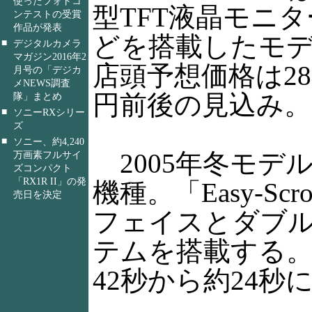
使ったフォトコ
型TFT液晶モニ
ンテストの受賞
作品が発表
どを搭載したモ
■
デジタルカメラ
マガジン2016年2
店頭予想価格は28,
月号の「デジカ
メNEWS調査
円前後の見込み。
隊」まとめ
■
ソニーRXシリー
ズ
■
ソニー、約4,240
2005年冬モデル
万画素フルサイ
ズコンパクト
「RX1R II」の発
機種。「Easy-Scr
売日を決定
フェイスとダブ
テムを搭載する。
42秒から約24秒