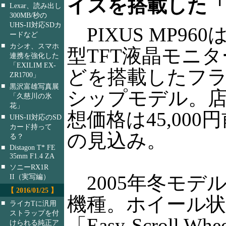
イスを搭載した「M
■
Lexar、読み出し
300MB/秒の
UHS-II対応SDカ
PIXUS MP960は
ードなど
■
カシオ、スマホ
型TFT液晶モニ
連携を強化した
「EXILIM EX-
どを搭載したフ
ZR1700」
■
黒沢富雄写真展
シップモデル。
「久慈川の氷
花」
想価格は45,000
■
UHS-II対応のSD
カード持って
の見込み。
る？
■
Distagon T* FE
35mm F1.4 ZA
■
ソニーRX1R
2005年冬モデル
II（実写編）
【 2016/01/25 】
機種。ホイール
■
ライカTに汎用
ストラップを付
「Easy-Scroll
けられる純正ア