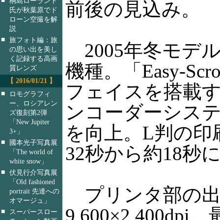
桐島ローランド
前後の見込み。
氏が秋葉原でド
ローン空撮を解
説
■
旅フォト編：旅
2005年冬モデル
の思い出を美し
く記録する高画
機種。「Easy-Scr
質レンズ
【 2016/01/21 】
フェイスを搭載
■
ロモグラフィ
ー、ロシアレン
ンコーダーシス
ズ復刻第2弾
「New Jupiter
を向上。L判の印刷
3+」
■
國本光子写真展
32秒から約18秒
「The world of
white snow」
■
伏見行介写真展
「Old fashioned
プリンタ部の出
portrait 先達への
オマージュ」
9,600×2,400d
■
スーパースロー