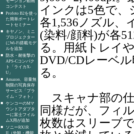
モーション動画
インクは5色で、
コンテスト
■
Profoto B2を使っ
各1,536ノズル
た簡単ポートレ
ートセミナー
(染料/顔料)が各
■
キヤノン、ミニ
プロジェクター
にWi-Fi搭載モデ
る。用紙トレイや
ルを追加
■
防水・耐衝撃の
DVD/CDレーベ
APS-Cコンパク
ト「ライカX-
る。
U」
■
Amazon、容量無
制限の写真保存
サービス「プラ
スキャナ部の仕様
イム・フォト」
■
ケンコーのMマ
同様だが、フィ
ウントアダプタ
ーに富士フイル
枚数はスリーブで
ムX用が追加
■
ソニーRX1R
II（外観・機能