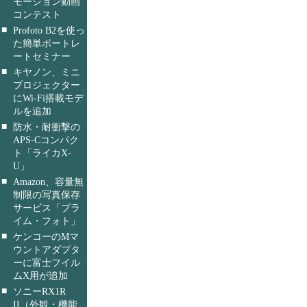
モーション動画
コンテスト
■
Profoto B2を使っ
た簡単ポートレ
ートセミナー
■
キヤノン、ミニ
プロジェクター
にWi-Fi搭載モデ
ルを追加
■
防水・耐衝撃の
APS-Cコンパク
ト「ライカX-
U」
■
Amazon、容量無
制限の写真保存
サービス「プラ
イム・フォト」
■
ケンコーのMマ
ウントアダプタ
ーに富士フイル
ムX用が追加
■
ソニーRX1R
II（外観・機能