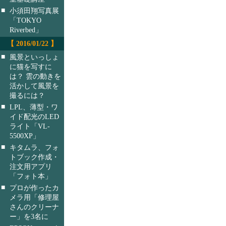
■
小須田翔写真展
「TOKYO
Riverbed」
【 2016/01/22 】
■
風景といっしょ
に猫を写すに
は？ 雲の動きを
活かして風景を
撮るには？
■
LPL、薄型・ワ
イド配光のLED
ライト「VL-
5500XP」
■
キタムラ、フォ
トブック作成・
注文用アプリ
「フォト本」
■
プロが作ったカ
メラ用「修理屋
さんのクリーナ
ー」を3名に