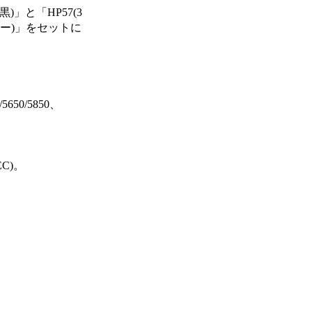
」と「HP57(3
カラー)」をセットに
1/5650/5850、
EC)。