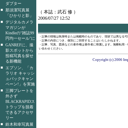
ダプター
■
那須潔写真展
（ 本誌：武石 修 ）
「ひかりと影」
2006/07/27 12:52
■
デジタルカメラ
マガジンが
Kindleの“雑誌99
・記事の情報は執筆時または掲載時のものであり、現状では異なる可
円均一セール”に
・記事の内容につき、個別にご回答することはいたしかねます。
■
GANREFに、撮
・記事、写真、図表などの著作権は著作者に帰属します。無断転用・
い合わせください。
影スポットから
投稿写真を探せ
Copyright (c) 2006 Imp
る新機能
■
エプソン、「カ
ラリオ キャッシ
ュバックキャン
ペーン!」を実施
■
三脚プレートを
外さず
BLACKRAPIDス
トラップを脱着
できるアクセサ
リー
■
鈴木和幸写真展