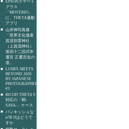
■
EPSONスマート
グラス
「MOVERIO」
に、THETA連動
アプリ
■
山岸伸写真展
「世界文化遺産
賀茂別雷神社
（上賀茂神社）
第四十二回式年
遷宮 正遷宮迄の
道」
■
LUMIX MEETS
BEYOND 2020
BY JAPANESE
PHOTOGRAPHERS
#3
■
RICOH THETA S
対応の「鞘-
SAYA-」ケース
■
パンキッシュな
α7R IIはどうで
すか
■