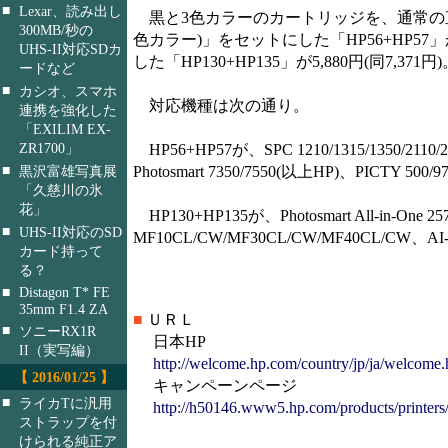
■
Lexar、読み出し
黒と3色カラーのカートリッジを、通常の直販
300MB/秒の
色カラー)」をセットにした「HP56+HP57」が5
UHS-II対応SDカ
した「HP130+HP135」が5,880円(同7,371円)
ードなど
■
カシオ、スマホ
対応機種は次の通り。
連携を強化した
「EXILIM EX-
ZR1700」
HP56+HP57が、SPC 1210/1315/1350/2110/2150/
■
Photosmart 7350/7550(以上HP)、PICTY 500
黒沢富雄写真展
「久慈川の氷
花」
HP130+HP135が、Photosmart All-in-One 257
■
UHS-II対応のSD
MF10CL/CW/MF30CL/CW/MF40CL/CW
カード持って
る？
■
Distagon T* FE
35mm F1.4 ZA
■
ＵＲＬ
■
ソニーRX1R
日本HP
II（実写編）
http://welcome.hp.com/country/jp/ja/welcome.
【 2016/01/25 】
キャンペーンページ
■
ライカTに汎用
http://h50146.www5.hp.com/products/printers
ストラップを付
けられる純正ア