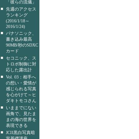
「彼らの流儀」
■
先週のアクセス
ランキング
(2016/1/18～
2016/1/24)
■
パナソニック、
書き込み最高
90MB/秒のSDXC
カード
■
セコニック、ス
トロボ制御に対
応した露出計
■
Vol. 03：相手へ
の想い・愛情が
感じられる写真
を心がけて～ヒ
ダキトモコさん
■
いままでにない
画角で、見たま
まの海の世界を
表現できる
■
JCII黒白写真暗
室基礎講座