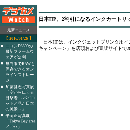
日本HP、2割引になるインクカートリ
最新ニュース
【 2016/01/26 】
日本HPは、インクジェットプリンタ用イ
■
ニコンD3300の
キャンペーン」を店頭および直販サイトで2
最新ファームウ
ェアが公開
■
無制限でRAWも
保存できるオン
ラインストレー
ジ
■
加藤健志写真展
「空から伝える
目撃者 ～パイロ
ットと見た日本
の風景～」
■
平岡正写真展
「Tokyo Bay area
／20xx」