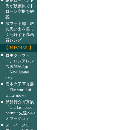
桐島ローランド
氏が秋葉原でド
ローン空撮を解
説
■
旅フォト編：旅
の思い出を美し
く記録する高画
質レンズ
【 2016/01/21 】
■
ロモグラフィ
ー、ロシアレン
ズ復刻第2弾
「New Jupiter
3+」
■
國本光子写真展
「The world of
white snow」
■
伏見行介写真展
「Old fashioned
portrait 先達への
オマージュ」
■
スーパースロー