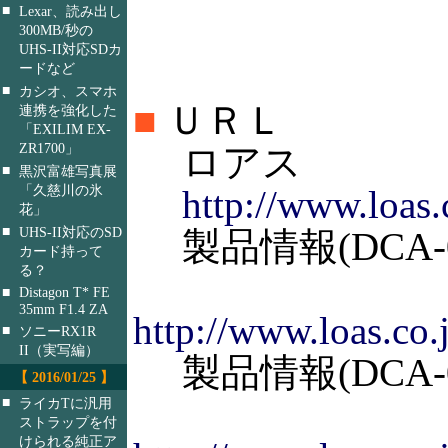
■
Lexar、読み出し
300MB/秒の
UHS-II対応SDカ
ードなど
■
カシオ、スマホ
■
ＵＲＬ
連携を強化した
「EXILIM EX-
ZR1700」
ロアス
■
黒沢富雄写真展
「久慈川の氷
http://www.loas.
花」
■
UHS-II対応のSD
製品情報(DCA-0
カード持って
る？
■
Distagon T* FE
35mm F1.4 ZA
http://www.loas.c
■
ソニーRX1R
II（実写編）
製品情報(DCA-0
【 2016/01/25 】
■
ライカTに汎用
ストラップを付
けられる純正ア