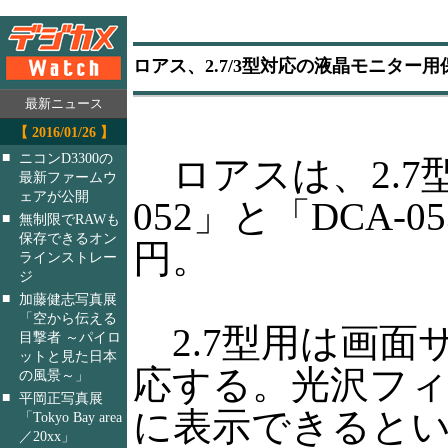
ロアス、2.7/3型対応の液晶モニター
最新ニュース
【 2016/01/26 】
■
ニコンD3300の
ロアスは、2.7
最新ファームウ
ェアが公開
052」と「DCA-
■
無制限でRAWも
保存できるオン
円。
ラインストレー
ジ
■
加藤健志写真展
「空から伝える
2.7型用は画面サイ
目撃者 ～パイロ
ットと見た日本
応する。光沢フ
の風景～」
■
平岡正写真展
に表示できるとい
「Tokyo Bay area
／20xx」