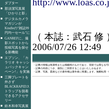
http://www.loas.c
ダプター
■
那須潔写真展
「ひかりと影」
■
デジタルカメラ
マガジンが
Kindleの“雑誌99
円均一セール”に
（ 本誌：武石 修 
■
GANREFに、撮
影スポットから
2006/07/26 12:49
投稿写真を探せ
る新機能
■
エプソン、「カ
ラリオ キャッシ
・記事の情報は執筆時または掲載時のものであり、現状では異なる可
ュバックキャン
・記事の内容につき、個別にご回答することはいたしかねます。
ペーン!」を実施
・記事、写真、図表などの著作権は著作者に帰属します。無断転用・
■
三脚プレートを
外さず
BLACKRAPIDス
トラップを脱着
できるアクセサ
リー
■
鈴木和幸写真展