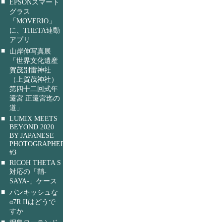
■
EPSONスマート
グラス
「MOVERIO」
に、THETA連動
アプリ
■
山岸伸写真展
「世界文化遺産
賀茂別雷神社
（上賀茂神社）
第四十二回式年
遷宮 正遷宮迄の
道」
■
LUMIX MEETS
BEYOND 2020
BY JAPANESE
PHOTOGRAPHERS
#3
■
RICOH THETA S
対応の「鞘-
SAYA-」ケース
■
パンキッシュな
α7R IIはどうで
すか
■