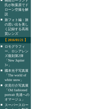
桐島ローランド
氏が秋葉原でド
ローン空撮を解
説
■
旅フォト編：旅
の思い出を美し
く記録する高画
質レンズ
【 2016/01/21 】
■
ロモグラフィ
ー、ロシアレン
ズ復刻第2弾
「New Jupiter
3+」
■
國本光子写真展
「The world of
white snow」
■
伏見行介写真展
「Old fashioned
portrait 先達への
オマージュ」
■
スーパースロー