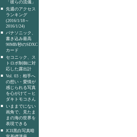
「彼らの流儀」
■
先週のアクセス
ランキング
(2016/1/18～
2016/1/24)
■
パナソニック、
書き込み最高
90MB/秒のSDXC
カード
■
セコニック、ス
トロボ制御に対
応した露出計
■
Vol. 03：相手へ
の想い・愛情が
感じられる写真
を心がけて～ヒ
ダキトモコさん
■
いままでにない
画角で、見たま
まの海の世界を
表現できる
■
JCII黒白写真暗
室基礎講座