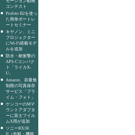
モーション動画
コンテスト
■
Profoto B2を使っ
た簡単ポートレ
ートセミナー
■
キヤノン、ミニ
プロジェクター
にWi-Fi搭載モデ
ルを追加
■
防水・耐衝撃の
APS-Cコンパク
ト「ライカX-
U」
■
Amazon、容量無
制限の写真保存
サービス「プラ
イム・フォト」
■
ケンコーのMマ
ウントアダプタ
ーに富士フイル
ムX用が追加
■
ソニーRX1R
II（外観・機能