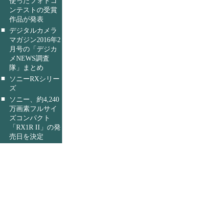
使ったフォトコ
ンテストの受賞
作品が発表
■
デジタルカメラ
マガジン2016年2
月号の「デジカ
メNEWS調査
隊」まとめ
■
ソニーRXシリー
ズ
■
ソニー、約4,240
万画素フルサイ
ズコンパクト
「RX1R II」の発
売日を決定