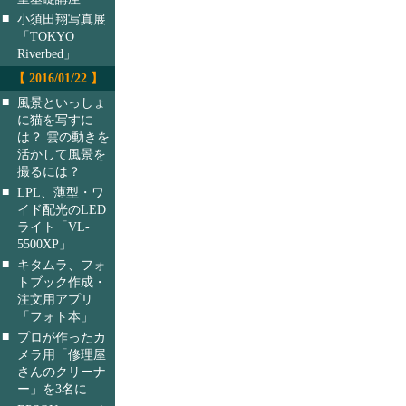
■
小須田翔写真展
「TOKYO
Riverbed」
【 2016/01/22 】
■
風景といっしょ
に猫を写すに
は？ 雲の動きを
活かして風景を
撮るには？
■
LPL、薄型・ワ
イド配光のLED
ライト「VL-
5500XP」
■
キタムラ、フォ
トブック作成・
注文用アプリ
「フォト本」
■
プロが作ったカ
メラ用「修理屋
さんのクリーナ
ー」を3名に