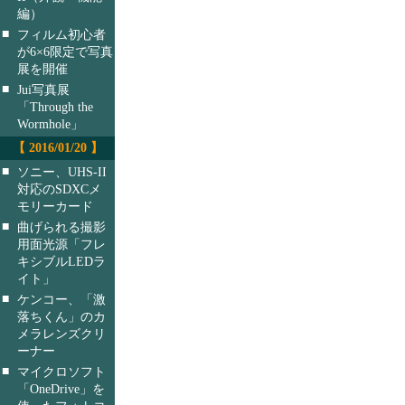
編）
■
フィルム初心者
が6×6限定で写真
展を開催
■
Jui写真展
「Through the
Wormhole」
【 2016/01/20 】
■
ソニー、UHS-II
対応のSDXCメ
モリーカード
■
曲げられる撮影
用面光源「フレ
キシブルLEDラ
イト」
■
ケンコー、「激
落ちくん」のカ
メラレンズクリ
ーナー
■
マイクロソフト
「OneDrive」を