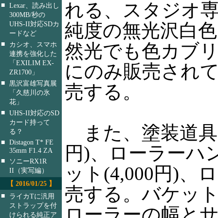
れる、スタジオ
■
Lexar、読み出し
300MB/秒の
純度の無光沢白
UHS-II対応SDカ
ードなど
■
然光でも色カブ
カシオ、スマホ
連携を強化した
「EXILIM EX-
にのみ販売され
ZR1700」
■
黒沢富雄写真展
売する。
「久慈川の氷
花」
■
UHS-II対応のSD
カード持って
また、塗装道具と
る？
■
Distagon T* FE
円)、ローラーハン
35mm F1.4 ZA
■
ソニーRX1R
ット(4,000円)
II（実写編）
【 2016/01/25 】
売する。バケッ
■
ライカTに汎用
ストラップを付
ローラーの幅と
けられる純正ア