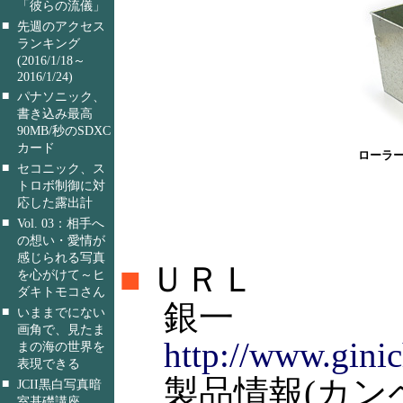
「彼らの流儀」
■
先週のアクセス
ランキング
(2016/1/18～
2016/1/24)
■
パナソニック、
書き込み最高
90MB/秒のSDXC
カード
ローラ
■
セコニック、ス
トロボ制御に対
応した露出計
■
Vol. 03：相手へ
の想い・愛情が
感じられる写真
■
ＵＲＬ
を心がけて～ヒ
ダキトモコさん
銀一
■
いままでにない
画角で、見たま
http://www.gini
まの海の世界を
表現できる
製品情報(カンペ
■
JCII黒白写真暗
室基礎講座