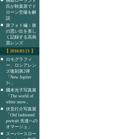
桐島ローランド
氏が秋葉原でド
ローン空撮を解
説
■
旅フォト編：旅
の思い出を美し
く記録する高画
質レンズ
【 2016/01/21 】
■
ロモグラフィ
ー、ロシアレン
ズ復刻第2弾
「New Jupiter
3+」
■
國本光子写真展
「The world of
white snow」
■
伏見行介写真展
「Old fashioned
portrait 先達への
オマージュ」
■
スーパースロー