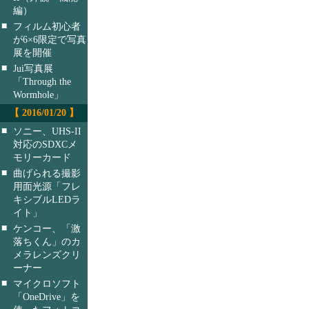
編）
■
フィルム初心者
が6×6限定で写真
展を開催
■
Jui写真展
「Through the
Wormhole」
【 2016/01/20 】
■
ソニー、UHS-II
対応のSDXCメ
モリーカード
■
曲げられる撮影
用面光源「フレ
キシブルLEDラ
イト」
■
ケンコー、「激
落ちくん」のカ
メラレンズクリ
ーナー
■
マイクロソフト
「OneDrive」を