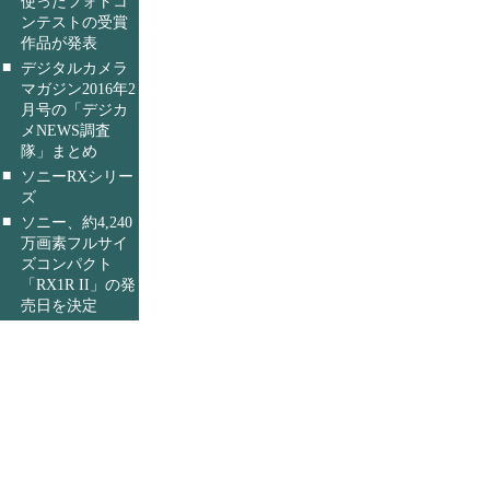
使ったフォトコ
ンテストの受賞
作品が発表
■
デジタルカメラ
マガジン2016年2
月号の「デジカ
メNEWS調査
隊」まとめ
■
ソニーRXシリー
ズ
■
ソニー、約4,240
万画素フルサイ
ズコンパクト
「RX1R II」の発
売日を決定