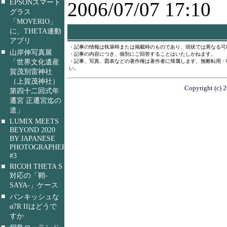
■
EPSONスマート
2006/07/07 17:10
グラス
「MOVERIO」
に、THETA連動
アプリ
・記事の情報は執筆時または掲載時のものであり、現状では異なる可
■
山岸伸写真展
・記事の内容につき、個別にご回答することはいたしかねます。
「世界文化遺産
・記事、写真、図表などの著作権は著作者に帰属します。無断転用・
い。
賀茂別雷神社
（上賀茂神社）
Copyright (c) 2
第四十二回式年
遷宮 正遷宮迄の
道」
■
LUMIX MEETS
BEYOND 2020
BY JAPANESE
PHOTOGRAPHERS
#3
■
RICOH THETA S
対応の「鞘-
SAYA-」ケース
■
パンキッシュな
α7R IIはどうで
すか
■