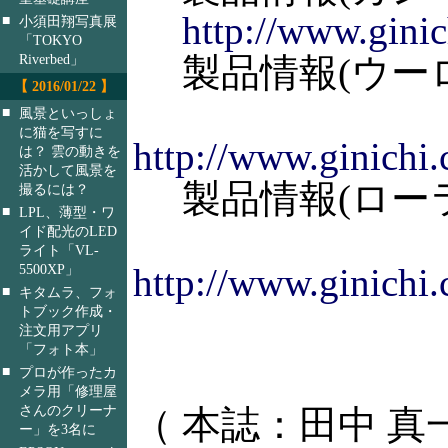
http://www.ginic
■
小須田翔写真展
「TOKYO
製品情報(ウーロ
Riverbed」
【 2016/01/22 】
■
風景といっしょ
に猫を写すに
http://www.ginichi.
は？ 雲の動きを
活かして風景を
製品情報(ローラ
撮るには？
■
LPL、薄型・ワ
イド配光のLED
ライト「VL-
5500XP」
http://www.ginichi.
■
キタムラ、フォ
トブック作成・
注文用アプリ
「フォト本」
■
プロが作ったカ
メラ用「修理屋
さんのクリーナ
（ 本誌：田中 真
ー」を3名に