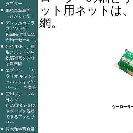
ダプター
ット用ネットは
■
那須潔写真展
「ひかりと影」
網。
■
デジタルカメラ
マガジンが
Kindleの“雑誌99
円均一セール”に
■
GANREFに、撮
影スポットから
投稿写真を探せ
る新機能
■
エプソン、「カ
ラリオ キャッシ
ュバックキャン
ペーン!」を実施
■
三脚プレートを
外さず
BLACKRAPIDス
ウーローラ
トラップを脱着
できるアクセサ
リー
■
鈴木和幸写真展