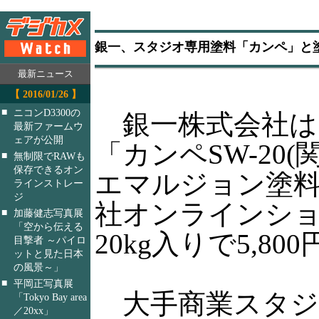
銀一、スタジオ専用塗料「カンペ」と
最新ニュース
【 2016/01/26 】
■
ニコンD3300の
銀一株式会社は
最新ファームウ
ェアが公開
「カンペSW-20
■
無制限でRAWも
保存できるオン
エマルジョン塗料 
ラインストレー
ジ
社オンラインシ
■
加藤健志写真展
「空から伝える
20kg入りで5,800
目撃者 ～パイロ
ットと見た日本
の風景～」
■
平岡正写真展
大手商業スタジ
「Tokyo Bay area
／20xx」