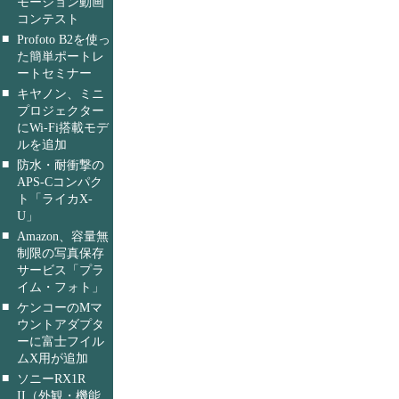
モーション動画
コンテスト
■
Profoto B2を使っ
た簡単ポートレ
ートセミナー
■
キヤノン、ミニ
プロジェクター
にWi-Fi搭載モデ
ルを追加
■
防水・耐衝撃の
APS-Cコンパク
ト「ライカX-
U」
■
Amazon、容量無
制限の写真保存
サービス「プラ
イム・フォト」
■
ケンコーのMマ
ウントアダプタ
ーに富士フイル
ムX用が追加
■
ソニーRX1R
II（外観・機能