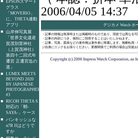
■
EPSONスマート
グラス
2006/04/05 14:37
「MOVERIO」
に、THETA連動
アプリ
デジカメ Watch 
■
山岸伸写真展
・記事の情報は執筆時または掲載時のものであり、現状では異なる可
「世界文化遺産
・記事の内容につき、個別にご回答することはいたしかねます。
賀茂別雷神社
・記事、写真、図表などの著作権は著作者に帰属します。無断転用・
ジ自身にリンクをお張りください。業務関係でご利用の場合は別途お
（上賀茂神社）
第四十二回式年
Copyright (c) 2006 Impress Watch Corporation, an Im
遷宮 正遷宮迄の
道」
■
LUMIX MEETS
BEYOND 2020
BY JAPANESE
PHOTOGRAPHERS
#3
■
RICOH THETA S
対応の「鞘-
SAYA-」ケース
■
パンキッシュな
α7R IIはどうで
すか
■