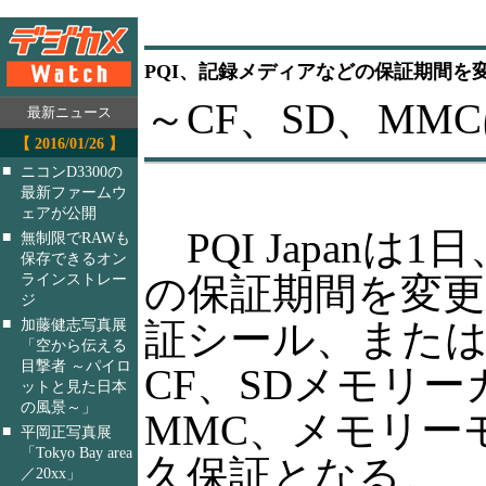
PQI、記録メディアなどの保証期間を
～CF、SD、MM
最新ニュース
【 2016/01/26 】
■
ニコンD3300の
最新ファームウ
ェアが公開
PQI Japanは1
■
無制限でRAWも
保存できるオン
の保証期間を変更
ラインストレー
ジ
■
証シール、また
加藤健志写真展
「空から伝える
目撃者 ～パイロ
CF、SDメモリー
ットと見た日本
の風景～」
MMC、メモリー
■
平岡正写真展
「Tokyo Bay area
久保証となる。
／20xx」