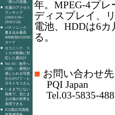
年。MPEG-4プ
「彼らの流儀」
■
先週のアクセス
ディスプレイ、
ランキング
(2016/1/18～
2016/1/24)
電池、HDDは6
■
パナソニック、
書き込み最高
る。
90MB/秒のSDXC
カード
■
セコニック、ス
トロボ制御に対
応した露出計
■
Vol. 03：相手へ
の想い・愛情が
■
お問い合わせ先
感じられる写真
を心がけて～ヒ
PQI Japan
ダキトモコさん
■
いままでにない
Tel.03-5835-488
画角で、見たま
まの海の世界を
表現できる
■
JCII黒白写真暗
室基礎講座