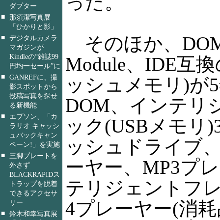
った。
ダプター
■
那須潔写真展
「ひかりと影」
そのほか、DOM(D
■
デジタルカメラ
マガジンが
Kindleの“雑誌99
Module、IDE
円均一セール”に
■
GANREFに、撮
ッシュメモリ)が5
影スポットから
投稿写真を探せ
DOM、インテリ
る新機能
■
エプソン、「カ
ック(USBメモリ)
ラリオ キャッシ
ュバックキャン
ッシュドライブ
ペーン!」を実施
■
三脚プレートを
ーヤー、MP3プ
外さず
BLACKRAPIDス
テリジェントフレー
トラップを脱着
できるアクセサ
4プレーヤー(消耗
リー
■
鈴木和幸写真展