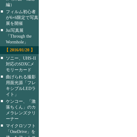
編）
■
フィルム初心者
が6×6限定で写真
展を開催
■
Jui写真展
「Through the
Wormhole」
【 2016/01/20 】
■
ソニー、UHS-II
対応のSDXCメ
モリーカード
■
曲げられる撮影
用面光源「フレ
キシブルLEDラ
イト」
■
ケンコー、「激
落ちくん」のカ
メラレンズクリ
ーナー
■
マイクロソフト
「OneDrive」を