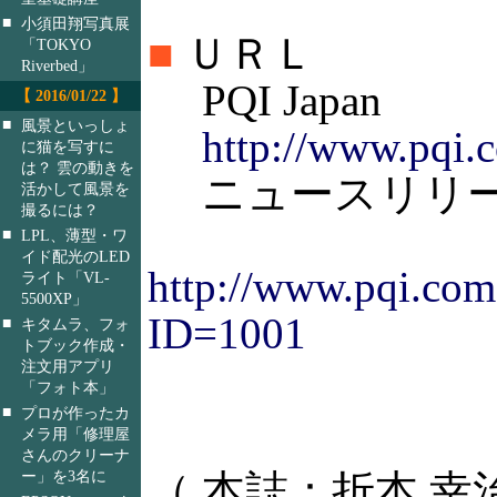
■
小須田翔写真展
■
ＵＲＬ
「TOKYO
Riverbed」
PQI Japan
【 2016/01/22 】
■
風景といっしょ
http://www.pqi.
に猫を写すに
は？ 雲の動きを
ニュースリリ
活かして風景を
撮るには？
■
LPL、薄型・ワ
イド配光のLED
http://www.pqi.com
ライト「VL-
5500XP」
ID=1001
■
キタムラ、フォ
トブック作成・
注文用アプリ
「フォト本」
■
プロが作ったカ
メラ用「修理屋
さんのクリーナ
ー」を3名に
（ 本誌：折本 幸