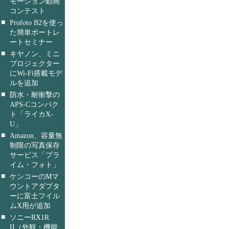
モーション動画
コンテスト
■
Profoto B2を使っ
た簡単ポートレ
ートセミナー
■
キヤノン、ミニ
プロジェクター
にWi-Fi搭載モデ
ルを追加
■
防水・耐衝撃の
APS-Cコンパク
ト「ライカX-
U」
■
Amazon、容量無
制限の写真保存
サービス「プラ
イム・フォト」
■
ケンコーのMマ
ウントアダプタ
ーに富士フイル
ムX用が追加
■
ソニーRX1R
II（外観・機能