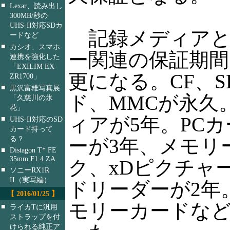
■
Lexar、読み出し
300MB/秒の
UHS-II対応SDカ
記録メディアと
ードなど
■
カシオ、スマホ
ー関連の保証期間
連携を強化した
「EXILIM EX-
更になる。CF、
ZR1700」
■
黒沢富雄写真展
ド、MMCが永久
「久慈川の氷
花」
ィアが5年。PC
■
UHS-II対応のSD
カード持って
る？
ーが3年、メモリ
■
Distagon T* FE
35mm F1.4 ZA
ク、xDピクチャ
■
ソニーRX1R
II（実写編）
ドリーダーが2年
【 2016/01/25 】
モリーカードなど
■
ライカTに汎用
ストラップを付
けられる純正ア