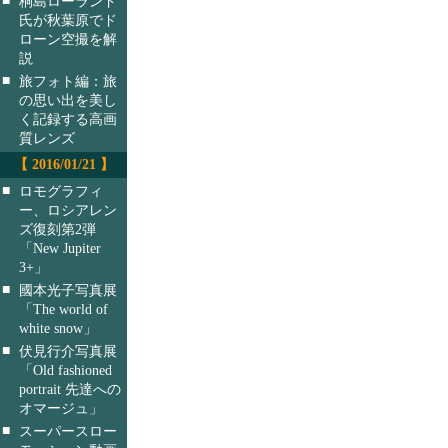
桐島ローランド
氏が秋葉原でド
ローン空撮を解
説
■
旅フォト編：旅
の思い出を美し
く記録する高画
質レンズ
【 2016/01/21 】
■
ロモグラフィ
ー、ロシアレン
ズ復刻第2弾
「New Jupiter
3+」
■
國本光子写真展
「The world of
white snow」
■
伏見行介写真展
「Old fashioned
portrait 先達への
オマージュ」
■
スーパースロー