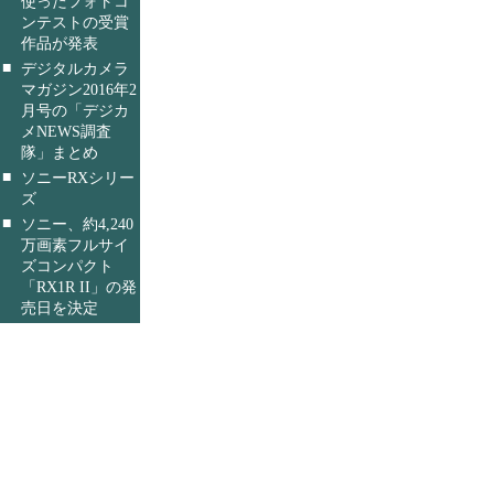
使ったフォトコ
ンテストの受賞
作品が発表
■
デジタルカメラ
マガジン2016年2
月号の「デジカ
メNEWS調査
隊」まとめ
■
ソニーRXシリー
ズ
■
ソニー、約4,240
万画素フルサイ
ズコンパクト
「RX1R II」の発
売日を決定