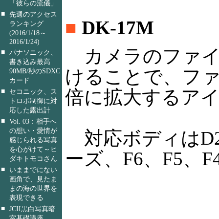
「彼らの流儀」
■
先週のアクセス
■
DK-17M
ランキング
(2016/1/18～
2016/1/24)
カメラのファイ
■
パナソニック、
書き込み最高
けることで、ファ
90MB/秒のSDXC
カード
倍に拡大するア
■
セコニック、ス
トロボ制御に対
応した露出計
■
Vol. 03：相手へ
の想い・愛情が
対応ボディはD2
感じられる写真
を心がけて～ヒ
ーズ、F6、F5、F
ダキトモコさん
■
いままでにない
画角で、見たま
まの海の世界を
表現できる
■
JCII黒白写真暗
室基礎講座