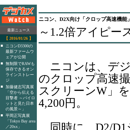
ニコン、D2X向け「クロップ高速機能
～1.2倍アイピー
最新ニュース
【 2016/01/26 】
■
ニコンD3300の
最新ファームウ
ェアが公開
ニコンは、デジ
■
無制限でRAWも
保存できるオン
のクロップ高速
ラインストレー
ジ
■
スクリーンW」を
加藤健志写真展
「空から伝える
目撃者 ～パイロ
4,200円。
ットと見た日本
の風景～」
■
平岡正写真展
「Tokyo Bay area
同時に、D2/D
／20xx」