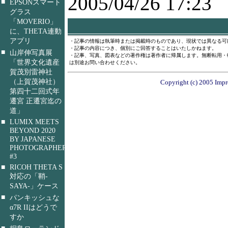
2005/04/26 17:23
■
EPSONスマート
グラス
「MOVERIO」
に、THETA連動
アプリ
・記事の情報は執筆時または掲載時のものであり、現状では異なる可
・記事の内容につき、個別にご回答することはいたしかねます。
■
山岸伸写真展
・記事、写真、図表などの著作権は著作者に帰属します。無断転用・
「世界文化遺産
は別途お問い合わせください。
賀茂別雷神社
（上賀茂神社）
Copyright (c) 2005 Impre
第四十二回式年
遷宮 正遷宮迄の
道」
■
LUMIX MEETS
BEYOND 2020
BY JAPANESE
PHOTOGRAPHERS
#3
■
RICOH THETA S
対応の「鞘-
SAYA-」ケース
■
パンキッシュな
α7R IIはどうで
すか
■