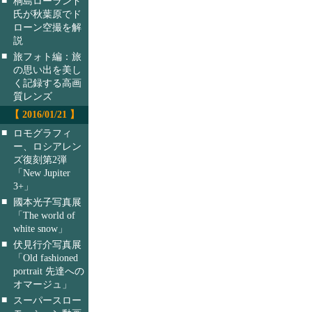
桐島ローランド
氏が秋葉原でド
ローン空撮を解
説
■
旅フォト編：旅
の思い出を美し
く記録する高画
質レンズ
【 2016/01/21 】
■
ロモグラフィ
ー、ロシアレン
ズ復刻第2弾
「New Jupiter
3+」
■
國本光子写真展
「The world of
white snow」
■
伏見行介写真展
「Old fashioned
portrait 先達への
オマージュ」
■
スーパースロー