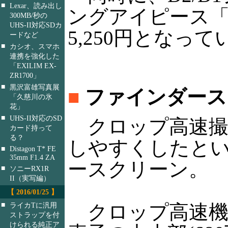
■
Lexar、読み出し
ングアイピース「
300MB/秒の
UHS-II対応SDカ
5,250円となって
ードなど
■
カシオ、スマホ
連携を強化した
「EXILIM EX-
ZR1700」
■
黒沢富雄写真展
■
ファインダース
「久慈川の氷
花」
■
UHS-II対応のSD
クロップ高速撮
カード持って
る？
しやすくしたと
■
Distagon T* FE
35mm F1.4 ZA
ースクリーン。
■
ソニーRX1R
II（実写編）
【 2016/01/25 】
■
クロップ高速機能
ライカTに汎用
ストラップを付
けられる純正ア