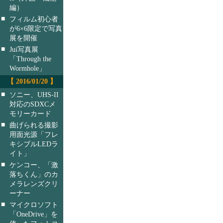
編）
■
フィルム初心者
が6×6限定で写真
展を開催
■
Jui写真展
「Through the
Wormhole」
【 2016/01/20 】
■
ソニー、UHS-II
対応のSDXCメ
モリーカード
■
曲げられる撮影
用面光源「フレ
キシブルLEDラ
イト」
■
ケンコー、「激
落ちくん」のカ
メラレンズクリ
ーナー
■
マイクロソフト
「OneDrive」を