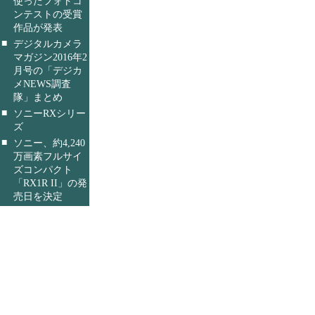
使ったフォトコ
ンテストの受賞
作品が発表
■
デジタルカメラ
マガジン2016年2
月号の「デジカ
メNEWS調査
隊」まとめ
■
ソニーRXシリー
ズ
■
ソニー、約4,240
万画素フルサイ
ズコンパクト
「RX1R II」の発
売日を決定