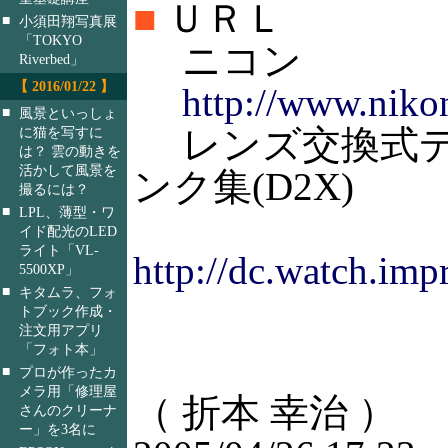
■
ＵＲＬ
■
小須田翔写真展
「TOKYO
ニコン
Riverbed」
【 2016/01/22 】
http://www.nikon
■
風景といっしょ
レンズ交換式デ
に猫を写すに
は？ 雲の動きを
活かして風景を
ンク集(D2X)
撮るには？
■
LPL、薄型・ワ
イド配光のLED
ライト「VL-
http://dc.watch.impr
5500XP」
■
キタムラ、フォ
トブック作成・
注文用アプリ
「フォト本」
■
プロが作ったカ
メラ用「修理屋
（ 折本 幸治 ）
さんのクリーナ
ー」を3名に