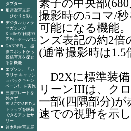
素子の中央部(68
ダプター
■
那須潔写真展
撮影時の5コマ/
「ひかりと影」
■
デジタルカメラ
可能になる機能
マガジンが
Kindleの“雑誌99
ンズ表記の約2倍
円均一セール”に
■
GANREFに、撮
(通常撮影時は1.5
影スポットから
投稿写真を探せ
る新機能
■
エプソン、「カ
D2Xに標準装備
ラリオ キャッシ
ュバックキャン
リーンIIIは、
ペーン!」を実施
■
三脚プレートを
一部(四隅部分)
外さず
BLACKRAPIDス
トラップを脱着
速での視野を示
できるアクセサ
リー
■
鈴木和幸写真展