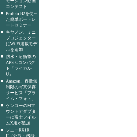
モーション動画
コンテスト
■
Profoto B2を使っ
た簡単ポートレ
ートセミナー
■
キヤノン、ミニ
プロジェクター
にWi-Fi搭載モデ
ルを追加
■
防水・耐衝撃の
APS-Cコンパク
ト「ライカX-
U」
■
Amazon、容量無
制限の写真保存
サービス「プラ
イム・フォト」
■
ケンコーのMマ
ウントアダプタ
ーに富士フイル
ムX用が追加
■
ソニーRX1R
II（外観・機能