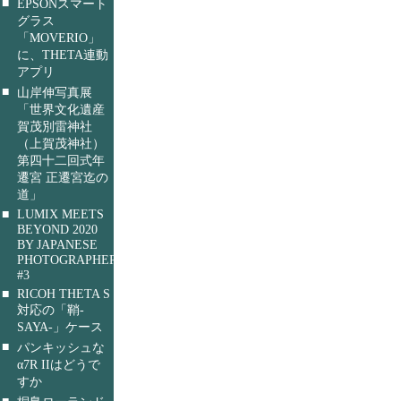
■
EPSONスマート
グラス
「MOVERIO」
に、THETA連動
アプリ
■
山岸伸写真展
「世界文化遺産
賀茂別雷神社
（上賀茂神社）
第四十二回式年
遷宮 正遷宮迄の
道」
■
LUMIX MEETS
BEYOND 2020
BY JAPANESE
PHOTOGRAPHERS
#3
■
RICOH THETA S
対応の「鞘-
SAYA-」ケース
■
パンキッシュな
α7R IIはどうで
すか
■