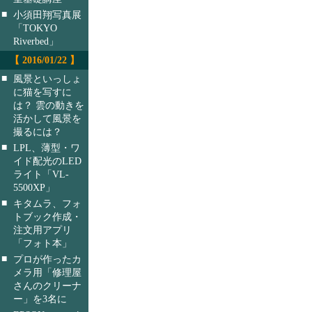
■
小須田翔写真展
「TOKYO
Riverbed」
【 2016/01/22 】
■
風景といっしょ
に猫を写すに
は？ 雲の動きを
活かして風景を
撮るには？
■
LPL、薄型・ワ
イド配光のLED
ライト「VL-
5500XP」
■
キタムラ、フォ
トブック作成・
注文用アプリ
「フォト本」
■
プロが作ったカ
メラ用「修理屋
さんのクリーナ
ー」を3名に