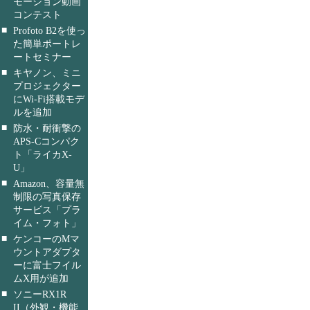
モーション動画
コンテスト
■
Profoto B2を使っ
た簡単ポートレ
ートセミナー
■
キヤノン、ミニ
プロジェクター
にWi-Fi搭載モデ
ルを追加
■
防水・耐衝撃の
APS-Cコンパク
ト「ライカX-
U」
■
Amazon、容量無
制限の写真保存
サービス「プラ
イム・フォト」
■
ケンコーのMマ
ウントアダプタ
ーに富士フイル
ムX用が追加
■
ソニーRX1R
II（外観・機能