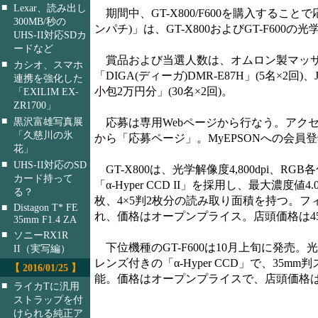
■
Lexar、読み出し
期間中、GT-X800/F600を購入する
300MB/秒の
ンパチ)」は、GT-X800およびGT-F600の
UHS-II対応SDカ
ードなど
賞品および当選人数は、オムロン製マッサージチ
■
カシオ、スマホ
「DIGA(ディーガ)DMR-E87H」(5名×
連携を強化した
小包2万円分」(30名×2回)。
「EXILIM EX-
ZR1700」
■
黒沢富雄写真展
応募は専用Webページから行なう。アクセ
「久慈川の氷
から「応募ページ」。MyEPSONへの会員
花」
■
UHS-II対応のSD
GT-X800は、光学解像度4,800dpi、
カード持って
「α-Hyper CCD II」を採用し、最大濃
る？
枚、4×5判2枚分の読み取り面積を持つ。フィル
■
Distagon T* FE
れ、価格はオープンプライス。店頭価格は45,
35mm F1.4 ZA
■
ソニーRX1R
下位機種のGT-F600は10月上旬に発売。光
II（実写編）
レンズ付きの「α-Hyper CCD」で、35
【 2016/01/25 】
能。価格はオープンプライスで、店頭価格は28
■
ライカTに汎用
ストラップを付
けられる純正ア