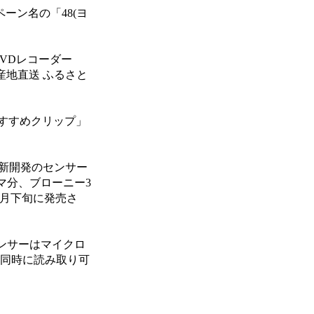
ーン名の「48(ヨ
DVDレコーダー
「産地直送 ふるさと
おすすめクリップ」
ナ。新開発のセンサー
8コマ分、ブローニー3
11月下旬に発売さ
りセンサーはマイクロ
枚を同時に読み取り可