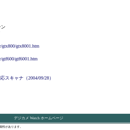
ーン
er/gtx800/gtx8001.htm
r/gtf600/gtf6001.htm
スキャナ（2004/09/28）
デジカメ Watch ホームページ
能性があります。