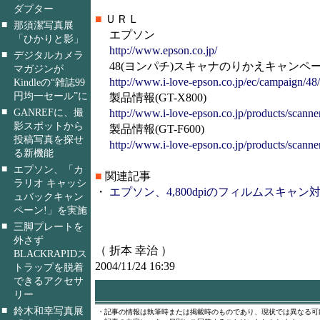
ダプター
■
ＵＲＬ
■
那須潔写真展
エプソン
「ひかりと影」
http://www.epson.co.jp/
■
デジタルカメラ
48(ヨンパチ)スキャナのりかえキャンペ
マガジンが
http://www.i-love-epson.co.jp/ec/campaign/48/
Kindleの“雑誌99
円均一セール”に
製品情報(GT-X800)
■
GANREFに、撮
http://www.i-love-epson.co.jp/products/scann
影スポットから
製品情報(GT-F600)
投稿写真を探せ
http://www.i-love-epson.co.jp/products/scanne
る新機能
■
エプソン、「カ
■
関連記事
ラリオ キャッシ
・
エプソン、4,800dpiのフィルムスキャン対応
ュバックキャン
ペーン!」を実施
■
三脚プレートを
外さず
（ 折本 幸治 ）
BLACKRAPIDス
2004/11/24 16:39
トラップを脱着
できるアクセサ
リー
■
鈴木和幸写真展
・記事の情報は執筆時または掲載時のものであり、現状では異なる可