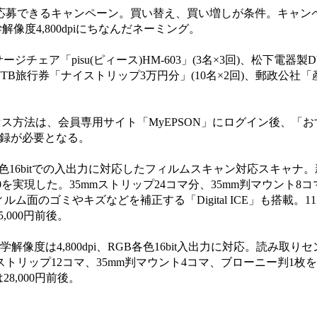
ことで応募できるキャンペーン。買い替え、買い増しが条件。キャンペ
光学解像度4,800dpiにちなんだネーミング。
ェア「pisu(ピィース)HM-603」(3名×3回)、松下電器製
2回)、JTB旅行券「ナイストリップ3万円分」(10名×2回)、郵政公社
ス方法は、会員専用サイト「MyEPSON」にログイン後、「
登録が必要となる。
RGB各色16bitでの入出力に対応したフィルムスキャン対応スキャ
度値4.0を実現した。35mmストリップ24コマ分、35mm判マウント
ム面のゴミやキズなどを補正する「Digital ICE」も搭載。
000円前後。
学解像度は4,800dpi、RGB各色16bit入出力に対応。読み取
mm判ストリップ12コマ、35mm判マウント4コマ、ブローニー判1
,000円前後。