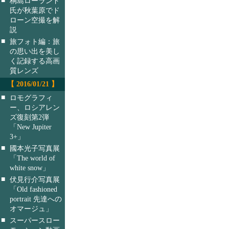
桐島ローランド
氏が秋葉原でド
ローン空撮を解
説
■
旅フォト編：旅
の思い出を美し
く記録する高画
質レンズ
【 2016/01/21 】
■
ロモグラフィ
ー、ロシアレン
ズ復刻第2弾
「New Jupiter
3+」
■
國本光子写真展
「The world of
white snow」
■
伏見行介写真展
「Old fashioned
portrait 先達への
オマージュ」
■
スーパースロー