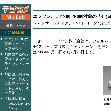
エプソン、GT-X800/F600対象の「
～マッサージチェア、DVDレコーダなどプ
最新ニュース
【 2016/01/26 】
■
ニコンD3300の
セイコーエプソン株式会社は、フィルムスキャン
最新ファームウ
チ)スキャナ乗り換えキャンペーン」を開始する
ェアが公開
は2005年1月16日から2月28日まで。
■
無制限でRAWも
保存できるオン
ラインストレー
ジ
■
加藤健志写真展
「空から伝える
目撃者 ～パイロ
ットと見た日本
の風景～」
■
平岡正写真展
カラ
「Tokyo Bay area
X800
／20xx」