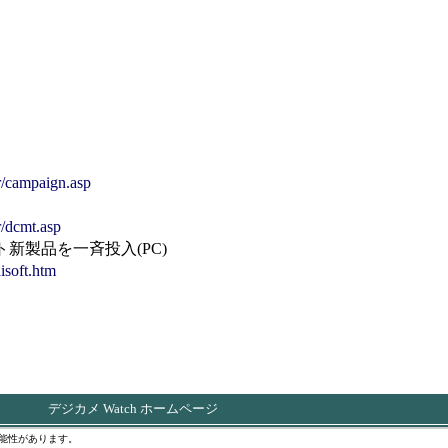
r/campaign.asp
r/dcmt.asp
製品を一斉投入(PC)
isoft.htm
デジカメ Watch ホームページ
能性があります。