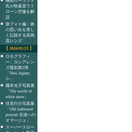
桐島ローランド
氏が秋葉原でド
ローン空撮を解
説
■
旅フォト編：旅
の思い出を美し
く記録する高画
質レンズ
【 2016/01/21 】
■
ロモグラフィ
ー、ロシアレン
ズ復刻第2弾
「New Jupiter
3+」
■
國本光子写真展
「The world of
white snow」
■
伏見行介写真展
「Old fashioned
portrait 先達への
オマージュ」
■
スーパースロー