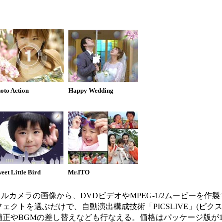
oto Action
Happy Wedding
eet Little Bird
Mr.ITO
ルカメラの画像から、DVDビデオやMPEG-1/2ムービーを作
クトを選ぶだけで、自動演出構成技術「PICSLIVE」(ピク
やBGMの差し替えなども行なえる。価格はパッケージ版が10,