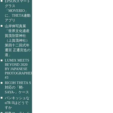
■
EPSONスマート
グラス
「MOVERIO」
に、THETA連動
アプリ
■
山岸伸写真展
「世界文化遺産
賀茂別雷神社
（上賀茂神社）
第四十二回式年
遷宮 正遷宮迄の
道」
■
LUMIX MEETS
BEYOND 2020
BY JAPANESE
PHOTOGRAPHERS
#3
■
RICOH THETA S
対応の「鞘-
SAYA-」ケース
■
パンキッシュな
α7R IIはどうで
すか
■