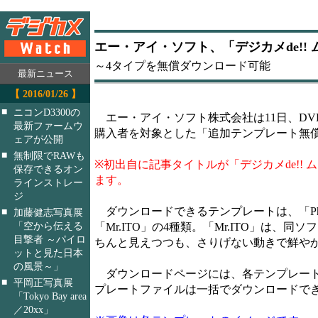
エー・アイ・ソフト、「デジカメde!!
～4タイプを無償ダウンロード可能
最新ニュース
【 2016/01/26 】
■
ニコンD3300の
エー・アイ・ソフト株式会社は11日、DVD
最新ファームウ
購入者を対象とした「追加テンプレート無
ェアが公開
■
無制限でRAWも
※初出自に記事タイトルが「デジカメde!!
保存できるオン
ます。
ラインストレー
ジ
ダウンロードできるテンプレートは、「Photo Actio
■
加藤健志写真展
「空から伝える
「Mr.ITO」の4種類。「Mr.ITO」は
目撃者 ～パイロ
ちんと見えつつも、さりげない動きで鮮や
ットと見た日本
の風景～」
ダウンロードページには、各テンプレートの
■
平岡正写真展
プレートファイルは一括でダウンロードでき
「Tokyo Bay area
／20xx」