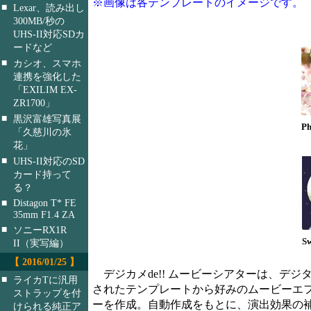
※画像は各テンプレートのイメージです。
■
Lexar、読み出し
300MB/秒の
UHS-II対応SDカ
ードなど
■
カシオ、スマホ
連携を強化した
「EXILIM EX-
ZR1700」
■
黒沢富雄写真展
Ph
「久慈川の氷
花」
■
UHS-II対応のSD
カード持って
る？
■
Distagon T* FE
35mm F1.4 ZA
■
ソニーRX1R
Sw
II（実写編）
【 2016/01/25 】
デジカメde!! ムービーシアターは、デジタ
■
ライカTに汎用
されたテンプレートから好みのムービーエフェ
ストラップを付
ーを作成。自動作成をもとに、演出効果の補正
けられる純正ア