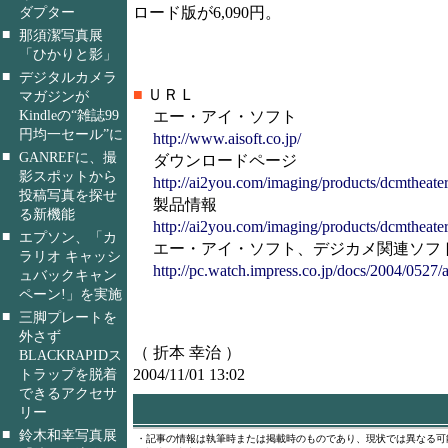
ロード版が6,090円。
ダプター
■
那須潔写真展
「ひかりと影」
■
デジタルカメラ
■
ＵＲＬ
マガジンが
Kindleの“雑誌99
エー・アイ・ソフト
円均一セール”に
http://www.aisoft.co.jp/
■
GANREFに、撮
ダウンロードページ
影スポットから
http://ai2you.com/imaging/products/dcmtheate
投稿写真を探せ
製品情報
る新機能
http://ai2you.com/imaging/products/dcmtheate
■
エプソン、「カ
エー・アイ・ソフト、デジカメ関連ソフト新
ラリオ キャッシ
http://pc.watch.impress.co.jp/docs/2004/0527/a
ュバックキャン
ペーン!」を実施
■
三脚プレートを
外さず
（ 折本 幸治 ）
BLACKRAPIDス
2004/11/01 13:02
トラップを脱着
できるアクセサ
リー
■
鈴木和幸写真展
・記事の情報は執筆時または掲載時のものであり、現状では異なる可