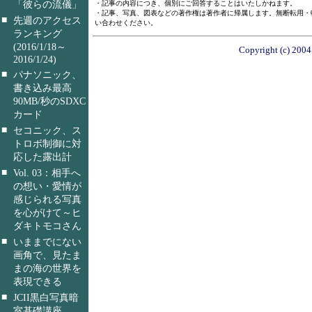
「彼らの流儀」
・記事の内容につき、個別にご回答することはいたしかねます。
・記事、写真、図表などの著作権は著作者に帰属します。無断転用・
■
先週のアクセス
い合わせください。
ランキング
(2016/1/18～
Copyright (c) 2004 
2016/1/24)
■
パナソニック、
書き込み最高
90MB/秒のSDXC
カード
■
セコニック、ス
トロボ制御に対
応した露出計
■
Vol. 03：相手へ
の想い・愛情が
感じられる写真
を心がけて～ヒ
ダキトモコさん
■
いままでにない
画角で、見たま
まの海の世界を
表現できる
■
JCII黒白写真暗
室基礎講座