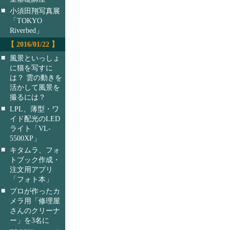
■
小須田翔写真展
「TOKYO
Riverbed」
【 2016/01/22 】
■
風景といっしょ
に猫を写すに
は？ 雲の動きを
活かして風景を
撮るには？
■
LPL、薄型・ワ
イド配光のLED
ライト「VL-
5500XP」
■
キタムラ、フォ
トブック作成・
注文用アプリ
「フォト本」
■
プロが作ったカ
メラ用「修理屋
さんのクリーナ
ー」を3名に