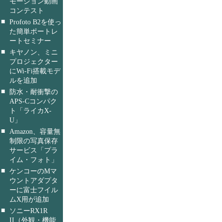
モーション動画
コンテスト
■
Profoto B2を使っ
た簡単ポートレ
ートセミナー
■
キヤノン、ミニ
プロジェクター
にWi-Fi搭載モデ
ルを追加
■
防水・耐衝撃の
APS-Cコンパク
ト「ライカX-
U」
■
Amazon、容量無
制限の写真保存
サービス「プラ
イム・フォト」
■
ケンコーのMマ
ウントアダプタ
ーに富士フイル
ムX用が追加
■
ソニーRX1R
II（外観・機能