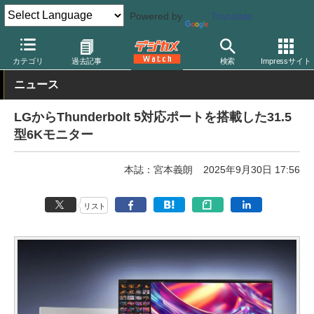
Powered by
Translate
デジカメ Watch
PC/モバイル関連
モニター（ディスプレイ）
カテゴリ
過去記事
検索
Impressサイト
ニュース
LGからThunderbolt 5対応ポートを搭載した31.5
型6Kモニター
本誌：宮本義朗
2025年9月30日 17:56
リスト