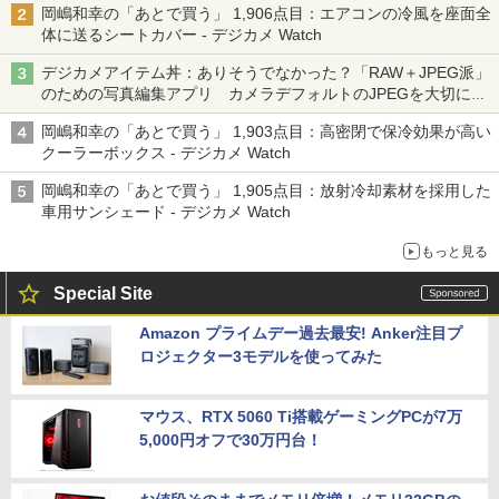
岡嶋和幸の「あとで買う」 1,906点目：エアコンの冷風を座面全
体に送るシートカバー - デジカメ Watch
デジカメアイテム丼：ありそうでなかった？「RAW＋JPEG派」
のための写真編集アプリ カメラデフォルトのJPEGを大切にす
る「Filmator」
岡嶋和幸の「あとで買う」 1,903点目：高密閉で保冷効果が高い
クーラーボックス - デジカメ Watch
岡嶋和幸の「あとで買う」 1,905点目：放射冷却素材を採用した
車用サンシェード - デジカメ Watch
もっと見る
Special Site
Amazon プライムデー過去最安! Anker注目プ
ロジェクター3モデルを使ってみた
マウス、RTX 5060 Ti搭載ゲーミングPCが7万
5,000円オフで30万円台！