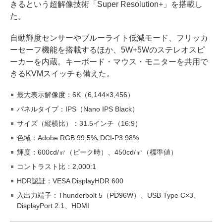
きるという超解像技術「Super Resolution+」を搭載し
た。
自動輝度センサーやブルーライト低減モード、フリッカ
ーセーフ機能を搭載するほか、5W+5Wのステレオスピ
ーカーを内蔵。キーボード・マウス・モニターを共用で
きるKVMスイッチも備えた。
最大表示解像度：6K（6,144×3,456）
パネルタイプ：IPS（Nano IPS Black）
サイズ（縦横比）：31.5インチ（16:9）
色域：Adobe RGB 99.5%､DCI-P3 98%
輝度：600cd/㎡（ピーク時）、450cd/㎡（標準値）
コントラスト比：2,000:1
HDR認証：VESA DisplayHDR 600
入出力端子：Thunderbolt 5（PD96W）、USB Type-C×3、
DisplayPort 2.1、HDMI