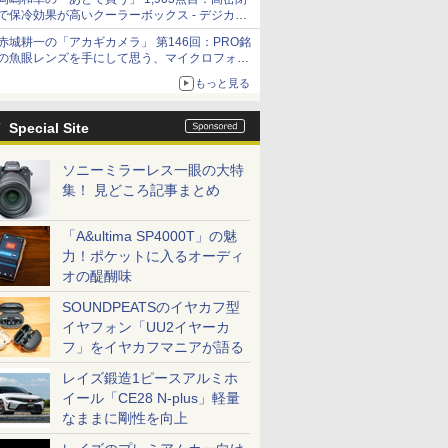
で保冷効果が高いクーラーボックス - デジカメ
Watch
赤城耕一の「アカギカメラ」 第146回：PRO銘
の魚眼レンズを手にして思う、マイクロフォー
サーズへの期待と可能性
もっと見る
Special Site
ソニーミラーレス一眼の大特
集！ 見どころ記事まとめ
「A&ultima SP4000T」の魅
力！ポケットに入るオーディ
オの醍醐味
SOUNDPEATSのイヤカフ型
イヤフォン「UU2イヤーカ
フ」をイヤカフマニアが語る
レイズ鍛造1ピースアルミホ
イール「CE28 N-plus」軽量
なままに剛性を向上