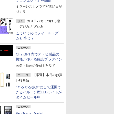
プロジェクト」を開催
ミラーレスカメラで写真絵日記
づくり
カメラバカにつける薬
漫画
in デジカメ Watch
こういうのはフィールドズー
ムと呼ぼう
ニュース
ChatGPT内でアドビ製品の
機能が使える統合プラグイン
画像・動画の作成を対話で
【厳選】本日のお買
ニュース
い得商品
“ぐるぐる巻き”にして運搬で
きるバルーン型LEDライトが
タイムセール中
ニュース
ProGrade Digital、