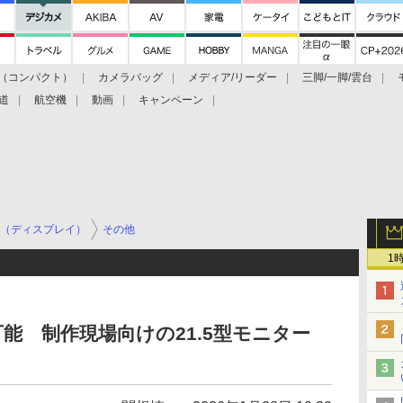
（コンパクト）
カメラバッグ
メディア/リーダー
三脚/一脚/雲台
道
航空機
動画
キャンペーン
（ディスプレイ）
その他
1
能 制作現場向けの21.5型モニター