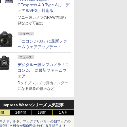
CFexpress 4.0 Type Aに「デ
ュアルVPG」対応版
ソニー製カメラのRAW内部収
録などが可能に
ニュース
「ニコンD780」に最新ファ
ームウェアアップデート
ニュース
デジタル一眼レフカメラ「ニ
コンD6」に最新ファームウ
ェア
Dタイプレンズで露出アンダー
になる現象の修正など
Impress Watchシリーズ 人気記事
時間
24時間
1週間
1カ月
マクドナルド、マックデリバリーの朝マックの
最低注文料金が500円値上げ。8月18日より