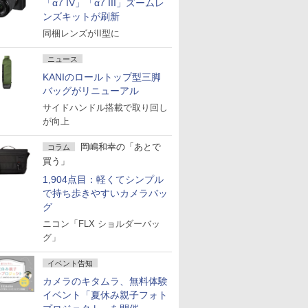
「α7 IV」「α7 III」ズームレ
ンズキットが刷新
同梱レンズがII型に
ニュース
KANIのロールトップ型三脚
バッグがリニューアル
サイドハンドル搭載で取り回し
が向上
岡嶋和幸の「あとで
コラム
買う」
1,904点目：軽くてシンプル
で持ち歩きやすいカメラバッ
グ
ニコン「FLX ショルダーバッ
グ」
イベント告知
カメラのキタムラ、無料体験
イベント「夏休み親子フォト