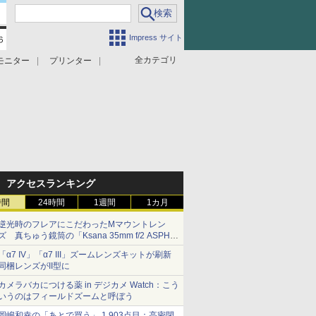
Impress サイト
全カテゴリ
モニター
プリンター
アクセスランキング
時間
24時間
1週間
1カ月
逆光時のフレアにこだわったMマウントレン
ズ 真ちゅう鏡筒の「Ksana 35mm f/2 ASPH.
シルバークローム」
「α7 IV」「α7 III」ズームレンズキットが刷新
同梱レンズがII型に
カメラバカにつける薬 in デジカメ Watch：こう
いうのはフィールドズームと呼ぼう
岡嶋和幸の「あとで買う」 1,903点目：高密閉