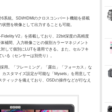
計6系統。SDI/HDMIのクロスコンバート機能を搭載
の状態を映像として出力することも可能。
idelity V2」を搭載しており、22bit深度の高精度
四面体補間、入力映像ごとの個別カラーマネジメント
に対して個別にLUTを適用できる。また、セルフキ
ている（センサーは別売り）。
t OSを採用。「フレーミング」「露出」「フォーカス」な
カスタマイズ設定が可能な「Mysets」を用意して
スティックを備えており、OSDの操作などが行なえ