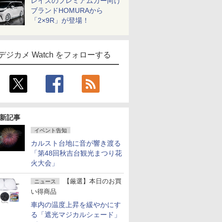
レイズのプレミアムカー向け
ブランドHOMURAから
「2×9R」が登場！
デジカメ Watch をフォローする
新記事
イベント告知
カルスト台地に音が響き渡る
「第48回秋吉台観光まつり花
火大会」
【厳選】本日のお買
ニュース
い得商品
車内の温度上昇を緩やかにす
る「遮光マジカルシェード」