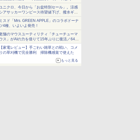
1,500円から受付
ユニクロ、今日から「お盆特別セール」。涼感
シアサッカーワンピース待望値下げ、撥水ギア
ショーツは1990円に
ミスド「Mrs. GREEN APPLE」のコラボドーナ
ツ4種、いよいよ発売！
老舗のマウスユーティリティ「チューチューマ
ウス」がAIの力を借りて15年ぶりに復活／64bit
化、Windows 10/11、「Chrome」も走り回
【家電レビュー】手ごわい雑草との戦い、コメ
る。復活記念で2026年末まで500円
リの草刈機で完全勝利 掃除機感覚で使えた
もっと見る