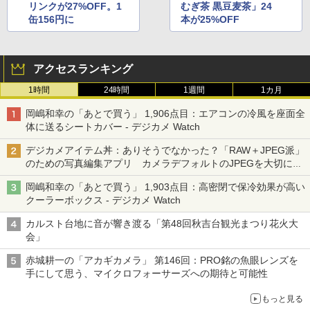
リンクが27%OFF。1
むぎ茶 黒豆麦茶」24
缶156円に
本が25%OFF
アクセスランキング
1時間
24時間
1週間
1カ月
岡嶋和幸の「あとで買う」 1,906点目：エアコンの冷風を座面全
体に送るシートカバー - デジカメ Watch
デジカメアイテム丼：ありそうでなかった？「RAW＋JPEG派」
のための写真編集アプリ カメラデフォルトのJPEGを大切にす
る「Filmator」
岡嶋和幸の「あとで買う」 1,903点目：高密閉で保冷効果が高い
クーラーボックス - デジカメ Watch
カルスト台地に音が響き渡る「第48回秋吉台観光まつり花火大
会」
赤城耕一の「アカギカメラ」 第146回：PRO銘の魚眼レンズを
手にして思う、マイクロフォーサーズへの期待と可能性
もっと見る