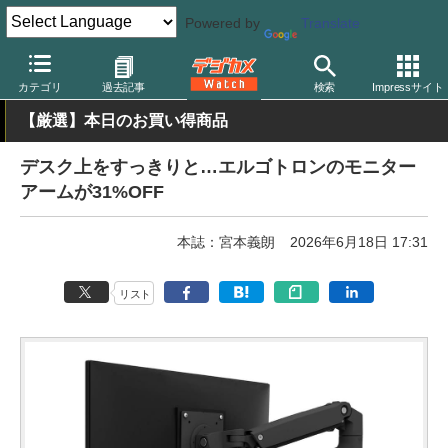
Powered by
Translate
デジカメ Watch
PC/モバイル関連
モニター（ディスプレイ）
カテゴリ
過去記事
検索
Impressサイト
【厳選】本日のお買い得商品
デスク上をすっきりと…エルゴトロンのモニター
アームが31%OFF
本誌：宮本義朗
2026年6月18日 17:31
リスト