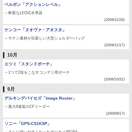
ベルボン「アクションレベル」
～斬新なLED式水準器
(2008/11/26)
ケンコー「ヌオヴァ・アオスタ」
～サテン素材が目新しい大型ショルダーバッグ
(2008/11/17)
10月
エツミ「スタンドポーチ」
～1つで2役をこなすコンデジ用ポーチ
(2008/10/31)
9月
デルキンデバイセズ「Image Router」
～最大8連装のCFリーダー
(2008/9/17)
ソニー「GPS-CS1KSP」
～さらに使いやすくなったデジカメ用GPS