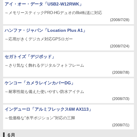
アイ・オー・データ「USB2-W12RWK」
～メモリースティックPRO-HGデュオの8bit転送に対応
(2008/7/28)
ハンファ・ジャパン「Location Plus A1」
～応用がきくデジカメ対応GPSロガー
(2008/7/24)
セガトイズ「デジポッド」
～さり気なく飾れるデジタルフォトフレーム
(2008/7/8)
ケンコー「カメラレインカバーDG」
～耐寒性能も備えた使いやすい防水アイテム
(2008/7/3)
インデューロ「アルミフレックス6M AX113」
～低価格な“水平ポジション"対応の三脚
(2008/7/1)
6月