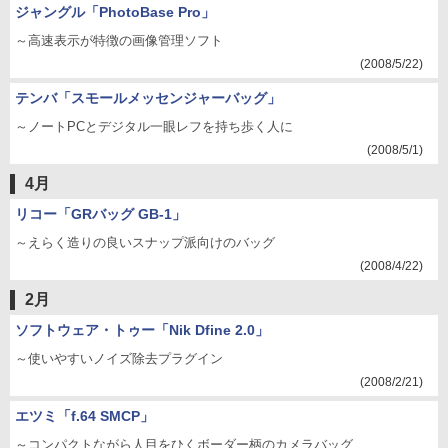
ジャングル「PhotoBase Pro」
～高速表示が特徴の画像管理ソフト
(2008/5/22)
テンバ「スモールメッセンジャーバッグ」
～ノートPCとデジタル一眼レフを持ち歩く人に
(2008/5/1)
4月
リコー「GRバッグ GB-1」
～えらく造りの良いスナップ派向けのバッグ
(2008/4/22)
2月
ソフトウェア・トゥー「Nik Dfine 2.0」
～使いやすいノイズ除去プラグイン
(2008/2/21)
エツミ「f.64 SMCP」
～コンパクトながら人目をひくボーダー柄のカメラバッグ