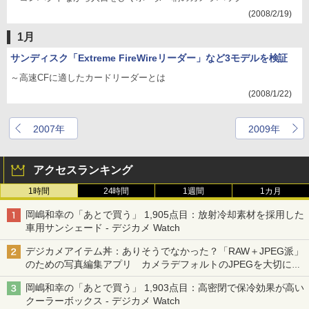
(2008/2/19)
1月
サンディスク「Extreme FireWireリーダー」など3モデルを検証
～高速CFに適したカードリーダーとは
(2008/1/22)
2007年
2009年
アクセスランキング
1時間
24時間
1週間
1カ月
岡嶋和幸の「あとで買う」 1,905点目：放射冷却素材を採用した
車用サンシェード - デジカメ Watch
デジカメアイテム丼：ありそうでなかった？「RAW＋JPEG派」
のための写真編集アプリ カメラデフォルトのJPEGを大切にす
る「Filmator」
岡嶋和幸の「あとで買う」 1,903点目：高密閉で保冷効果が高い
クーラーボックス - デジカメ Watch