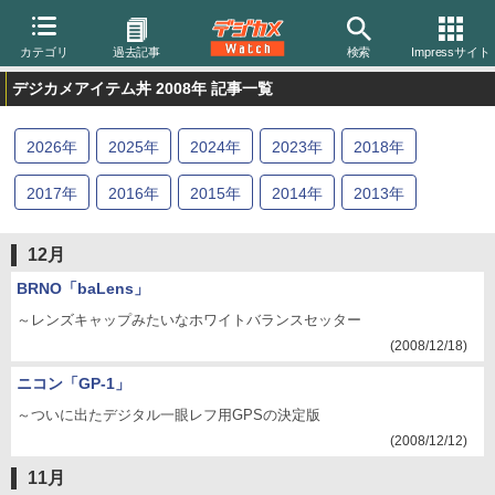
カテゴリ
過去記事
検索
Impressサイト
デジカメアイテム丼 2008年 記事一覧
2026
年
2025
年
2024
年
2023
年
2018
年
2017
年
2016
年
2015
年
2014
年
2013
年
2012
年
2011
年
2010
年
2009
年
2008
年
12月
2007
年
2006
年
2005
年
2004
年
BRNO「baLens」
～レンズキャップみたいなホワイトバランスセッター
(2008/12/18)
ニコン「GP-1」
～ついに出たデジタル一眼レフ用GPSの決定版
(2008/12/12)
11月