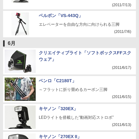
(2011/7/13)
ベルボン「VS-443Q」
エレベーターを自由な方向に向けられる三脚
(2011/7/6)
6月
クリエイティブライト「ソフトボックスFFスク
ウェア」
(2011/6/17)
ベンロ「C2180T」
～フラットに折り畳めるカーボン三脚
(2011/6/15)
キヤノン「320EX」
LEDライトを搭載した“動画対応ストロボ”
(2011/6/13)
キヤノン「270EX II」