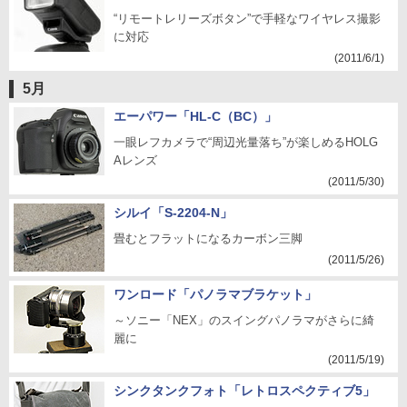
“リモートレリーズボタン”で手軽なワイヤレス撮影
に対応
(2011/6/1)
5月
エーパワー「HL-C（BC）」
一眼レフカメラで“周辺光量落ち”が楽しめるHOLG
Aレンズ
(2011/5/30)
シルイ「S-2204-N」
畳むとフラットになるカーボン三脚
(2011/5/26)
ワンロード「パノラマブラケット」
～ソニー「NEX」のスイングパノラマがさらに綺
麗に
(2011/5/19)
シンクタンクフォト「レトロスペクティブ5」