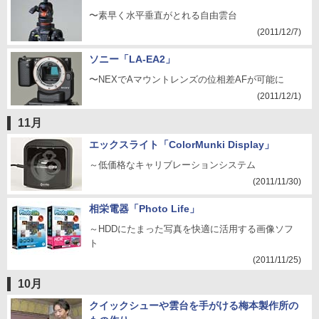
〜素早く水平垂直がとれる自由雲台
(2011/12/7)
ソニー「LA-EA2」
〜NEXでAマウントレンズの位相差AFが可能に
(2011/12/1)
11月
エックスライト「ColorMunki Display」
～低価格なキャリブレーションシステム
(2011/11/30)
相栄電器「Photo Life」
～HDDにたまった写真を快適に活用する画像ソフ
ト
(2011/11/25)
10月
クイックシューや雲台を手がける梅本製作所の