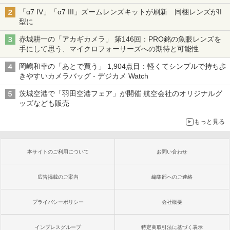
「α7 IV」「α7 III」ズームレンズキットが刷新 同梱レンズがII
型に
赤城耕一の「アカギカメラ」 第146回：PRO銘の魚眼レンズを
手にして思う、マイクロフォーサーズへの期待と可能性
岡嶋和幸の「あとで買う」 1,904点目：軽くてシンプルで持ち歩
きやすいカメラバッグ - デジカメ Watch
茨城空港で「羽田空港フェア」が開催 航空会社のオリジナルグ
ッズなども販売
もっと見る
本サイトのご利用について
お問い合わせ
広告掲載のご案内
編集部へのご連絡
プライバシーポリシー
会社概要
インプレスグループ
特定商取引法に基づく表示