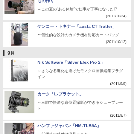
もの作り
～この夏の“ある体験”で仕事が丁寧になった!?
(2011/10/24)
ケンコー・トキナー「aosta CT Trotter」
〜個性的な設計のカメラ機材対応カートバッグ
(2011/10/12)
9月
Nik Software「Silver Efex Pro 2」
～さらなる進化を遂げたモノクロ画像編集プラグ
イン
(2011/9/9)
カーク「L-ブラケット」
～三脚で快適な縦位置撮影ができるシュープレー
ト
(2011/9/7)
ハンファジャパン「HM-TLB5A」