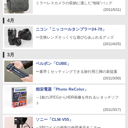
ミラーレスカメラの収納に適した“地味”バッグ
(2011/5/11)
4月
ニコン「ニッコールタンブラー24-70」
〜交換レンズそっくりな遊び心あふれるグッズ
(2011/4/25)
3月
ベルボン「CUBE」
〜素早くセッティングできる旅行用三脚の新提案
(2011/3/30)
相栄電器「Photo ReColor」
～1枚のJPEGからHDR画像を作れるレタッチソフ
ト
(2011/3/17)
ソニー「CLM-V55」
～5型ワイドの画面の外部液晶モニター