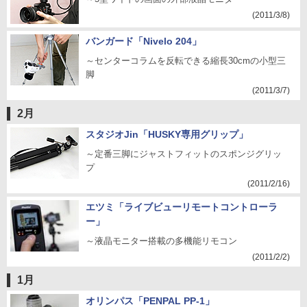
(2011/3/8)
バンガード「Nivelo 204」
～センターコラムを反転できる縮長30cmの小型三
脚
(2011/3/7)
2月
スタジオJin「HUSKY専用グリップ」
～定番三脚にジャストフィットのスポンジグリッ
プ
(2011/2/16)
エツミ「ライブビューリモートコントローラ
ー」
～液晶モニター搭載の多機能リモコン
(2011/2/2)
1月
オリンパス「PENPAL PP-1」