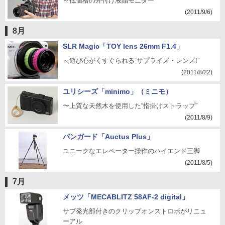
～低価格の外付け液晶モニター
(2011/9/6)
8月
SLR Magic「TOY lens 26mm F1.4」
～遊び心がくすぐられる“サプライズ・レンズ!”
(2011/8/22)
ユリシーズ「minimo」（ミニモ）
〜上質な天然木を使用した“指掛けストラップ”
(2011/8/9)
バンガード「Auctus Plus」
ユニークなエレベーター操作のハイエンド三脚
(2011/8/5)
7月
メッツ「MECABLITZ 58AF-2 digital」
サブ発光部付きのクリップオンストロボがリニュ
ーアル