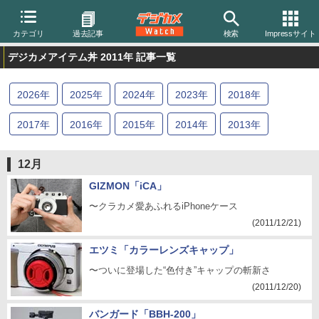
カテゴリ
過去記事
検索
Impressサイト
デジカメアイテム丼 2011年 記事一覧
2026
年
2025
年
2024
年
2023
年
2018
年
2017
年
2016
年
2015
年
2014
年
2013
年
2012
年
2011
年
2010
年
2009
年
2008
年
12月
2007
年
2006
年
2005
年
2004
年
GIZMON「iCA」
〜クラカメ愛あふれるiPhoneケース
(2011/12/21)
エツミ「カラーレンズキャップ」
〜ついに登場した“色付き”キャップの斬新さ
(2011/12/20)
バンガード「BBH-200」