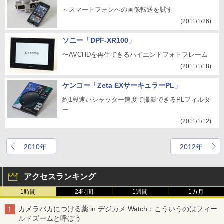
～スマートフォンへの画像転送を試す
(2011/1/26)
ソニー「DPF-XR100」
〜AVCHDを再生できるハイエンドフォトフレーム
(2011/1/18)
ケンコー「Zeta EXサーキュラーPL」
約1段速いシャッター速度で撮影できるPLフィルタ
ー
(2011/1/12)
2010年
2012年
アクセスランキング
1時間
24時間
1週間
1カ月
カメラバカにつける薬 in デジカメ Watch：こういうのはフィー
ルドズームと呼ぼう