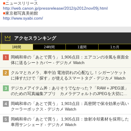
■
ニュースリリース
http://web.canon.jp/pressrelease/2012/p2012nov09j.html
■
東京都写真美術館
http://www.syabi.com/
アクセスランキング
1時間
24時間
1週間
1カ月
岡嶋和幸の「あとで買う」 1,906点目：エアコンの冷風を座面全
体に送るシートカバー - デジカメ Watch
クルマとカメラ、車中泊 電池切れの心配なし！シガーソケット
に挿すだけで「探す」が使えるスマートタグ - デジカメ Watch
デジカメアイテム丼：ありそうでなかった？「RAW＋JPEG派」
のための写真編集アプリ カメラデフォルトのJPEGを大切にす
る「Filmator」
岡嶋和幸の「あとで買う」 1,903点目：高密閉で保冷効果が高い
クーラーボックス - デジカメ Watch
岡嶋和幸の「あとで買う」 1,905点目：放射冷却素材を採用した
車用サンシェード - デジカメ Watch