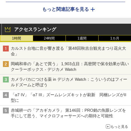
もっと関連記事を見る
アクセスランキング
1時間
24時間
1週間
1カ月
カルスト台地に音が響き渡る「第48回秋吉台観光まつり花火大
会」
岡嶋和幸の「あとで買う」 1,903点目：高密閉で保冷効果が高い
クーラーボックス - デジカメ Watch
カメラバカにつける薬 in デジカメ Watch：こういうのはフィー
ルドズームと呼ぼう
「α7 IV」「α7 III」ズームレンズキットが刷新 同梱レンズがII
型に
赤城耕一の「アカギカメラ」 第146回：PRO銘の魚眼レンズを
手にして思う、マイクロフォーサーズへの期待と可能性
もっと見る