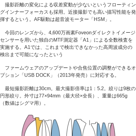
撮影距離の変化による収差変動が少ないというフローティン
グインナーフォーカスも採用。近接撮影でも高い描写性能を発
揮するという。AF駆動は超音波モーター「HSM」。
今回のレンズから、4,600万画素Foveonダイレクトイメージ
センサーを用いた独自のMTF測定器「A1」による全数検査を
実施する。A1では、これまで検出できなかった高周波成分の
検出まで可能になったという
ファームウェアのアップデートや合焦位置の調整ができるオ
プション「USB DOCK」（2013年発売）に対応する。
最短撮影距離は30cm。最大撮影倍率は1：5.2。絞りは9枚の
円形絞り。外寸は77×94mm（最大径×全長）、重量は665g
（数値はシグマ用）。