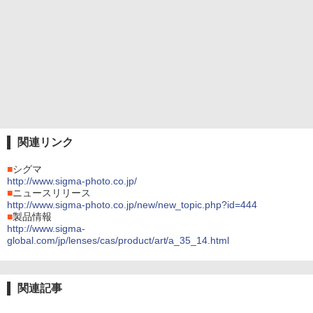
関連リンク
■
シグマ
http://www.sigma-photo.co.jp/
■
ニュースリリース
http://www.sigma-photo.co.jp/new/new_topic.php?id=444
■
製品情報
http://www.sigma-
global.com/jp/lenses/cas/product/art/a_35_14.html
関連記事